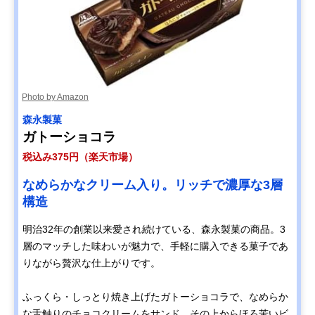
Photo by Amazon
森永製菓
ガトーショコラ
税込み375円（楽天市場）
なめらかなクリーム入り。リッチで濃厚な3層
構造
明治32年の創業以来愛され続けている、森永製菓の商品。3
層のマッチした味わいが魅力で、手軽に購入できる菓子であ
りながら贅沢な仕上がりです。
ふっくら・しっとり焼き上げたガトーショコラで、なめらか
な舌触りのチョコクリームをサンド。その上からほろ苦いビ