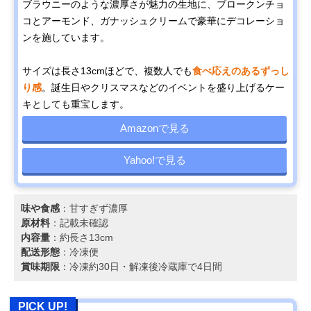
ブラウニーのような濃厚さが魅力の生地に、ブロークンチョ
コとアーモンド、ガナッシュクリームで豪華にデコレーショ
ンを施しています。
サイズは長さ13cmほどで、複数人でも
食べ応えのあるずっし
り感
。誕生日やクリスマスなどのイベントを盛り上げるケー
キとしても重宝します。
Amazonで見る
Yahoo!で見る
味や食感
：甘すぎず濃厚
原材料
：記載未確認
内容量
：約長さ13cm
配送形態
：冷凍便
賞味期限
：冷凍約30日・解凍後冷蔵庫で4日間
PICK UP!