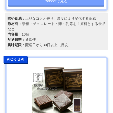
Yahoo!で見る
味や食感
：上品なコクと香り、温度により変化する食感
原材料
：砂糖・チョコレート・卵・乳等を主原料とする食品
など
内容量
：10個
配送形態
：通常便
賞味期限
：配送日から30日以上（目安）
PICK UP!