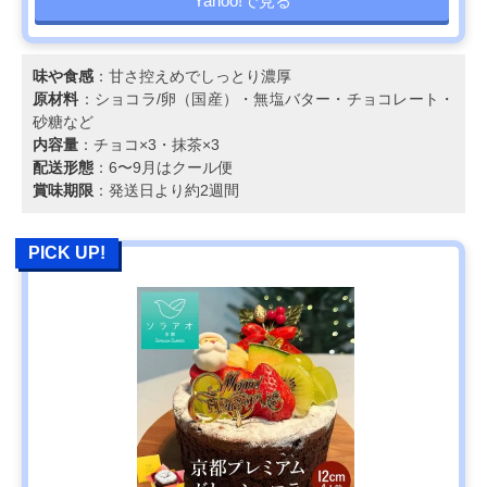
Yahoo!で見る
味や食感
：甘さ控えめでしっとり濃厚
原材料
：ショコラ/卵（国産）・無塩バター・チョコレート・
砂糖など
内容量
：チョコ×3・抹茶×3
配送形態
：6〜9月はクール便
賞味期限
：発送日より約2週間
PICK UP!