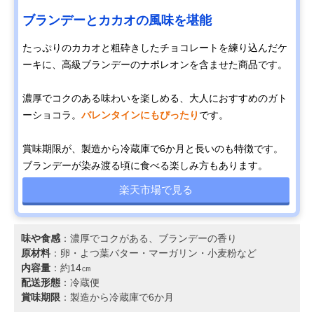
ブランデーとカカオの風味を堪能
たっぷりのカカオと粗砕きしたチョコレートを練り込んだケ
ーキに、高級ブランデーのナポレオンを含ませた商品です。
濃厚でコクのある味わいを楽しめる、大人におすすめのガト
ーショコラ。
バレンタインにもぴったり
です。
賞味期限が、製造から冷蔵庫で6か月と長いのも特徴です。
ブランデーが染み渡る頃に食べる楽しみ方もあります。
楽天市場で見る
味や食感
：濃厚でコクがある、ブランデーの香り
原材料
：卵・よつ葉バター・マーガリン・小麦粉など
内容量
：約14㎝
配送形態
：冷蔵便
賞味期限
：製造から冷蔵庫で6か月