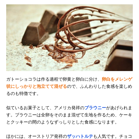
ガトーショコラは作る過程で卵黄と卵白に分け、
卵白をメレンゲ
状にしっかりと泡立てて混ぜる
ので、ふんわりした食感を楽しめ
るのも特徴です。
似ているお菓子として、アメリカ発祥の
ブラウニー
があげられま
す。ブラウニーは全卵をそのまま混ぜて生地を作るため、ケーキ
とクッキーの間のようなずっしりとした食感になります。
ほかには、オーストリア発祥の
ザッハトルテ
も人気です。チョコ