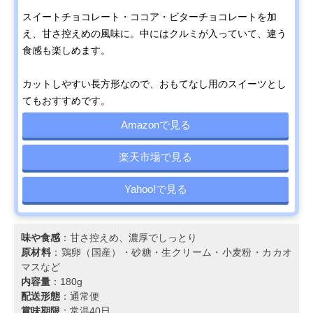
スイートチョコレート・ココア・ビターチョコレートを加
え、甘さ控えめの風味に。中にはクルミが入っていて、違う
食感も楽しめます。
カットしやすい長方形なので、おもてなし用のスイーツとし
てもおすすめです。
Amazonで見る
楽天市場で見る
Yahoo!で見る
味や食感
：甘さ控えめ、濃厚でしっとり
原材料
：鶏卵（国産）・砂糖・生クリーム・小麦粉・カカオ
マスなど
内容量
：180g
配送形態
：通常便
賞味期限
：常温40日