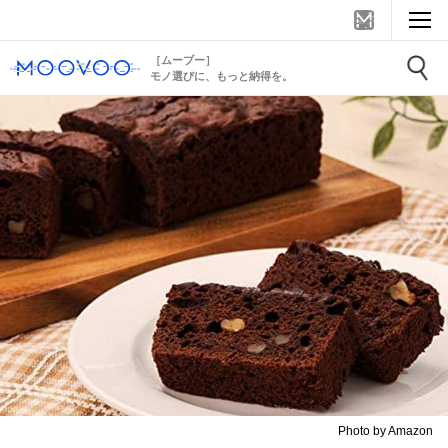
［ムーブー］
モノ選びに、もっと納得を。
Photo by Amazon