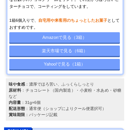
ターチョコで、コーティングをしています。
1箱6個入りで、
自宅用や来客用のちょっとしたお菓子
として
おすすめです。
Amazonで見る（3箱）
楽天市場で見る（6箱）
Yahoo!で見る（1箱）
味や食感
：濃厚でほろ苦い、ふっくらしっとり
原材料
：チョコレート（国内製造）・小麦粉・水あめ・砂糖
など
内容量
：31g×6個
配送形態
：通常便（ショップによりクール便選択可）
賞味期限
：パッケージ記載