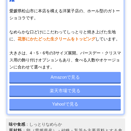
愛媛県松山市に本店を構える洋菓子店の、ホール型のガトー
ショコラです。
なめらかな口どけにこだわってしっとりと焼き上げた生地
に、
花形にかたどった生クリームをトッピング
しています。
大きさは、4・5・6号の3サイズ展開。バースデー・クリスマ
ス用の飾り付けオプションもあり、食べる人数やオケージョ
ンに合わせて選べます。
Amazonで見る
楽天市場で見る
Yahoo!で見る
味や食感
：しっとりなめらか
原材料
：卵（愛媛県産）・砂糖・乳等を主要原料とする食