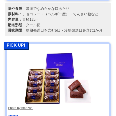
味や食感
：濃厚でなめらかな口あたり
原材料
：チョコレート（ベルギー産）・てんさい糖など
内容量
：直径12cm
配送形態
：クール便
賞味期限
：冷蔵発送日を含む5日・冷凍発送日を含む1か月
PICK UP!
Photo by Amazon