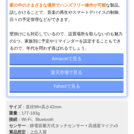
家の中のさまざまな場所でハンズフリー操作が可能
な製品。
話しかけることで、音楽の再生やスマートデバイスの制御、
日々の予定管理などができます。
壁掛けにも対応しているので、設置場所を取らないのも魅力
の1つ。家族別に予定やリマインダーを設定することもでき
るので、年代を問わず喜ばれるでしょう。
Amazonで見る
楽天市場で見る
Yahoo!で見る
サイズ
：直径98×高さ42mm
重量
：177-183g
接続
：Wi-Fi、Bluetooth
センサー
：静電容量方式タッチセンサー • 高感度マイクx3
賞品想定
：上位入賞