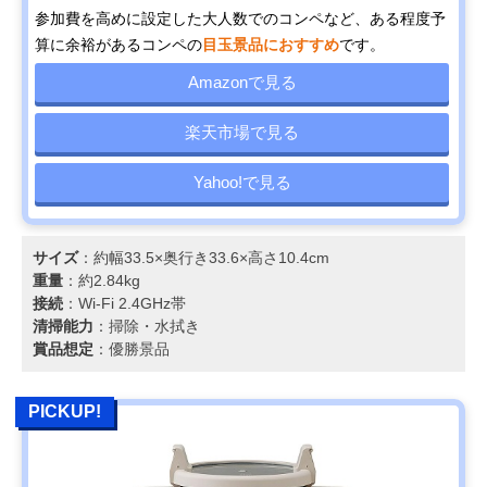
参加費を高めに設定した大人数でのコンペなど、ある程度予
算に余裕があるコンペの
目玉景品におすすめ
です。
Amazonで見る
楽天市場で見る
Yahoo!で見る
サイズ
：約幅33.5×奥行き33.6×高さ10.4cm
重量
：約2.84kg
接続
：Wi-Fi 2.4GHz帯
清掃能力
：掃除・水拭き
賞品想定
：優勝景品
PICKUP!