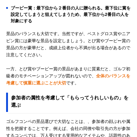
ブービー賞：最下位から２番目の人に贈られる。最下位に賞を
設定してしまうと狙えてしまうため、最下位から2番目の人を
対象にする
景品のバランスも大切です。当然ですが、ベストグロス賞やニア
ピン賞には豪華な景品を設定しましょう。とび賞やブービー賞の
景品の方が豪華だと、成績上位者から不満が出る場合があるので
注意してください。
一方、とび賞やブービー賞の景品があまりに質素だと、ゴルフ初
級者のモチベーションアップが図れないので、
全体のバランスを
考慮して慎重に選ぶことが大切
です。
参加者の属性を考慮して「もらってうれしいもの」を
選ぶ
ゴルフコンペの景品選びで大切なことは、、参加者の顔ぶれや属
性を把握することです。例えば、会社の同僚や取引先の方が参加
するコンペでは、万人受けする実用的なアイテムや、話題性のあ