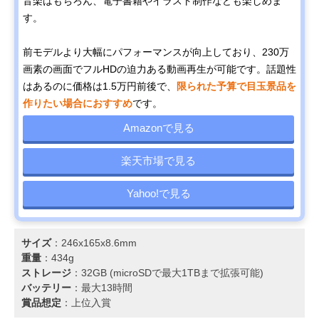
音楽はもちろん、電子書籍やイラスト制作なども楽しめま
す。
前モデルより大幅にパフォーマンスが向上しており、230万
画素の画面でフルHDの迫力ある動画再生が可能です。話題性
はあるのに価格は1.5万円前後で、
限られた予算で目玉景品を
作りたい場合におすすめ
です。
Amazonで見る
楽天市場で見る
Yahoo!で見る
サイズ
：246x165x8.6mm
重量
：434g
ストレージ
：32GB (microSDで最大1TBまで拡張可能)
バッテリー
：最大13時間
賞品想定
：上位入賞