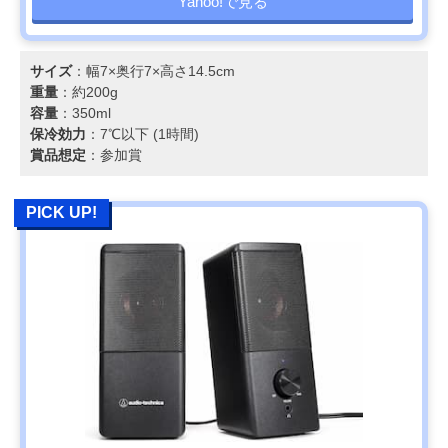
Yahoo!で見る
サイズ
：幅7×奥行7×高さ14.5cm
重量
：約200g
容量
：350ml
保冷効力
：7℃以下 (1時間)
賞品想定
：参加賞
PICK UP!