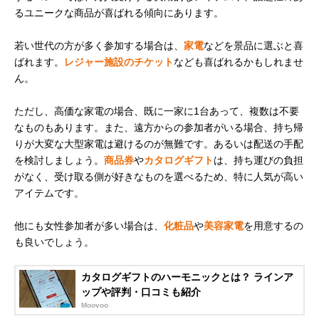
るユニークな商品が喜ばれる傾向にあります。
若い世代の方が多く参加する場合は、
家電
などを景品に選ぶと喜
ばれます。
レジャー施設のチケット
なども喜ばれるかもしれませ
ん。
ただし、高価な家電の場合、既に一家に1台あって、複数は不要
なものもあります。また、遠方からの参加者がいる場合、持ち帰
りが大変な大型家電は避けるのが無難です。あるいは配送の手配
を検討しましょう。
商品券
や
カタログギフト
は、持ち運びの負担
がなく、受け取る側が好きなものを選べるため、特に人気が高い
アイテムです。
他にも女性参加者が多い場合は、
化粧品
や
美容家電
を用意するの
も良いでしょう。
カタログギフトのハーモニックとは？ ラインア
ップや評判・口コミも紹介
Moovoo