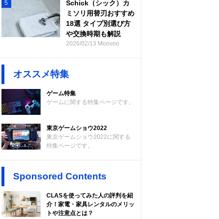
Schick（シック）カ
5
ミソリ用替刃おすすめ
18選 タイプ別選び方
や交換時期も解説
2026/02/13 Moovoo
オススメ特集
ゲーム特集
ゲームに関する特集ページです。
東京ゲームショウ2022
東京ゲームショウ2022に関する
特集ページです。
Sponsored Contents
CLASを使ってみた人の評判を紹
介！家電・家具レンタルのメリッ
トや注意点とは？