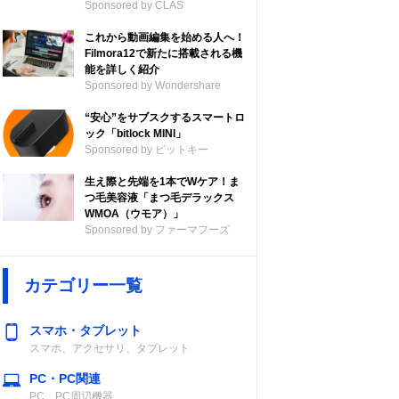
Sponsored by CLAS
これから動画編集を始める人へ！
Filmora12で新たに搭載される機
能を詳しく紹介
Sponsored by Wondershare
“安心”をサブスクするスマートロ
ック「bitlock MINI」
Sponsored by ビットキー
生え際と先端を1本でWケア！ま
つ毛美容液「まつ毛デラックス
WMOA（ウモア）」
Sponsored by ファーマフーズ
カテゴリー一覧
スマホ・タブレット
スマホ、アクセサリ、タブレット
PC・PC関連
PC、PC周辺機器