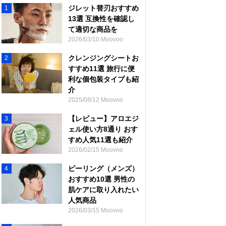
ジレット替刃おすすめ
1
13選 互換性を確認し
て適切な商品を
2026/03/10 Moovoo
クレンジングシートお
2
すすめ11選 旅行に便
利な個包装タイプも紹
介
2025/08/12 Moovoo
【レビュー】アロエジ
3
ェル使い方8通り おす
すめ人気11選も紹介
2026/02/15 Moovoo
ピーリング（メンズ）
4
おすすめ10選 男性の
肌ケアに取り入れたい
人気商品
2026/03/15 Moovoo