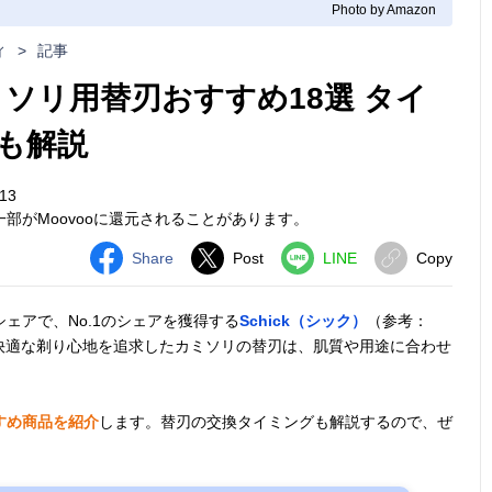
Photo by Amazon
ィ
>
記事
カミソリ用替刃おすすめ18選 タイ
も解説
13
部がMoovooに還元されることがあります。
Share
Post
LINE
Copy
ェアで、No.1のシェアを獲得する
Schick（シック）
（参考：
快適な剃り心地を追求したカミソリの替刃は、肌質や用途に合わせ
すめ商品を紹介
します。替刃の交換タイミングも解説するので、ぜ