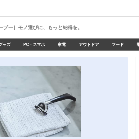
ーブー］
モノ選びに、もっと納得を。
グッズ
PC・スマホ
家電
アウトドア
フード