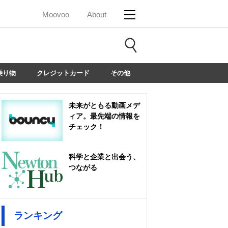
Moovoo
About
乗り物
クレジットカード
その他
未来がともる動画メデ
ィア。最先端の情報を
チェック！
科学と企業と出会う、
つながる
ランキング