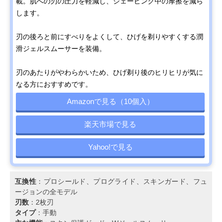
載。肌への刃の圧力を軽減し、シェービング中の摩擦を減ら
します。
刃の後ろと前にすべりをよくして、ひげを剃りやすくする潤
滑ジェルスムーサーを装備。
刃のあたりがやわらかいため、ひげ剃り後のヒリヒリが気に
なる方におすすめです。
Amazonで見る（10個入）
楽天市場で見る
Yahoo!で見る
互換性
：プロシールド、プログライド、スキンガード、フュ
ージョンの全モデル
刃数
：2枚刃
タイプ
：手動