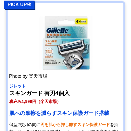
PICK UP④
Photo by 楽天市場
ジレット
スキンガード 替刃4個入
税込み1,999円（楽天市場）
肌への摩擦を減らすスキン保護ガード搭載
薄型2枚刃の間に
刃を肌から押し離すスキン保護ガード
を搭