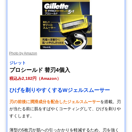
Photo by Amazon
ジレット
プロシールド 替刃4個入
税込み2,182円（Amazon）
ひげを剃りやすくするWジェルスムーサー
刃の前後に潤滑成分を配合したジェルスムーサー
を搭載。刃
が当たる前に肌をすばやくコーティングして、ひげを剃りや
すくします。
薄型の5枚刃が肌への引っかかりを軽減するため、刃を強く