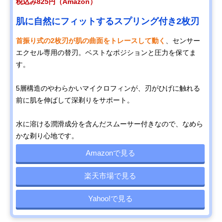
税込み825円（Amazon）
肌に自然にフィットするスプリング付き2枚刃
首振り式の2枚刃が肌の曲面をトレースして動く
、センサー
エクセル専用の替刃。ベストなポジションと圧力を保てま
す。
5層構造のやわらかいマイクロフィンが、刃がひげに触れる
前に肌を伸ばして深剃りをサポート。
水に溶ける潤滑成分を含んだスムーサー付きなので、なめら
かな剃り心地です。
Amazonで見る
楽天市場で見る
Yahoo!で見る