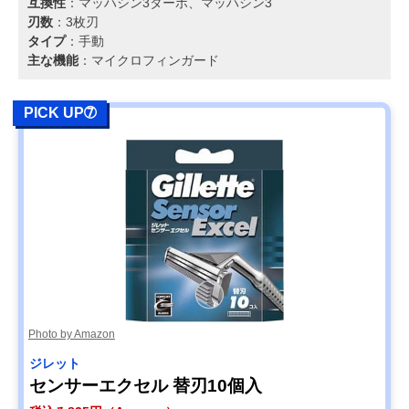
互換性
：マッハシン3ターボ、マッハシン3
刃数
：3枚刃
タイプ
：手動
主な機能
：マイクロフィンガード
PICK UP➆
Photo by Amazon
ジレット
センサーエクセル 替刃10個入