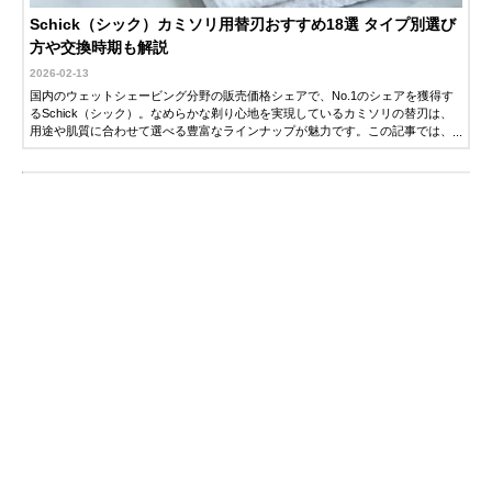
Schick（シック）カミソリ用替刃おすすめ18選 タイプ別選び
方や交換時期も解説
2026-02-13
国内のウェットシェービング分野の販売価格シェアで、No.1のシェアを獲得す
るSchick（シック）。なめらかな剃り心地を実現しているカミソリの替刃は、
用途や肌質に合わせて選べる豊富なラインナップが魅力です。この記事では、
シック用替刃の選び方とおすすめ商品を紹介します。替刃の交換タイミングも
解説するので、ぜひ参考にしてください。