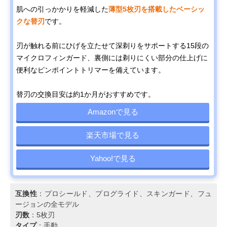
肌への引っかかりを軽減した
薄型5枚刃を搭載したベーシッ
クな替刃
です。
刃が触れる前にひげを立たせて深剃りをサポートする15段の
マイクロフィンガード、裏側には剃りにくい部分の仕上げに
便利なピンポイントトリマーを備えています。
替刃の交換目安は約1か月がおすすめです。
Amazonで見る
楽天市場で見る
Yahoo!で見る
互換性
：プロシールド、プログライド、スキンガード、フュ
ージョンの全モデル
刃数
：5枚刃
タイプ
：手動