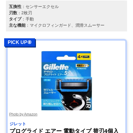
互換性
：センサーエクセル
刃数
：2枚刃
タイプ
：手動
主な機能
：マイクロフィンガード、潤滑スムーサー
PICK UP⑧
Photo by Amazon
ジレット
プログライド エアー 電動タイプ 替刃4個入