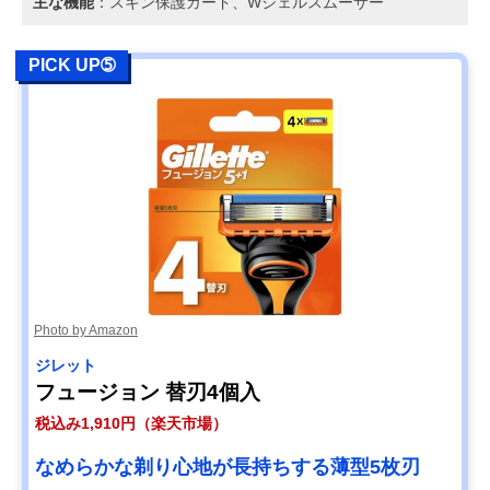
主な機能
：スキン保護ガード、Wジェルスムーサー
PICK UP➄
Photo by Amazon
ジレット
フュージョン 替刃4個入
税込み1,910円（楽天市場）
なめらかな剃り心地が長持ちする薄型5枚刃