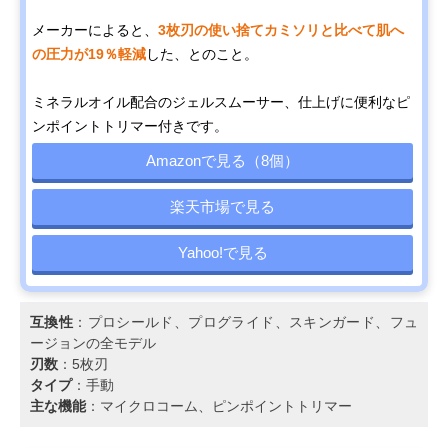
メーカーによると、
3枚刃の使い捨てカミソリと比べて肌へ
の圧力が19％軽減
した、とのこと。
ミネラルオイル配合のジェルスムーサー、仕上げに便利なピ
ンポイントトリマー付きです。
Amazonで見る（8個）
楽天市場で見る
Yahoo!で見る
互換性
：プロシールド、プログライド、スキンガード、フュ
ージョンの全モデル
刃数
：5枚刃
タイプ
：手動
主な機能
：マイクロコーム、ピンポイントトリマー