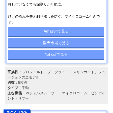
押し付けなくても深剃りが可能に。
ひげの流れを整え剃り残しを防ぐ、マイクロコーム付きで
す。
Amazonで見る
楽天市場で見る
Yahoo!で見る
互換性
：プロシールド、プログライド、スキンガード、フュ
ージョンの全モデル
刃数
：5枚刃
タイプ
：手動
主な機能
：Wジェルスムーサー、マイクロコーム、ピンポイ
ントトリマー
PICK UP③