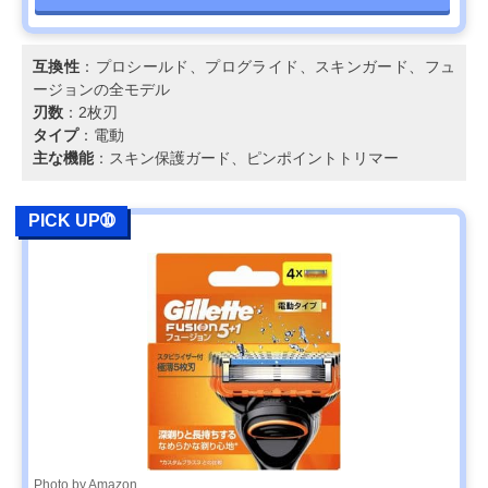
互換性
：プロシールド、プログライド、スキンガード、フュ
ージョンの全モデル
刃数
：2枚刃
タイプ
：電動
主な機能
：スキン保護ガード、ピンポイントトリマー
PICK UP➉
Photo by Amazon