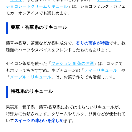
チョコレートクリームリキュール
」は、ショコラミルク・カフェ
モカ・オンアイスでも楽しめます。
薬草・香草系のリキュール
薬草や香草、茶葉などが香味成分で、
香りの高さが特徴
です。数
種類のハーブやスパイスをブレンドしたものもあります。
セイロン茶葉を使った「
フォション 紅茶のお酒
」は、ロックで
もホットでもおすすめ。ネプチューンの「
ティーリキュール
」や
「
メープル・リキュール
」は、お菓子作りでも活躍します。
特殊系のリキュール
果実系・種子系・薬草/香草系にあてはまらないリキュールが、
特殊系に分類されます。クリームやミルク、卵黄などが使われて
いて
スイーツの味わいを楽しめ
ます。