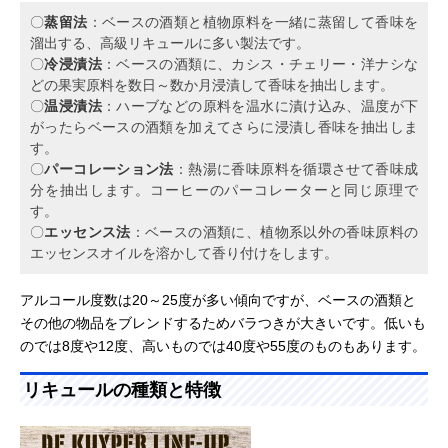
〇
蒸留法
：ベースの酒類と植物原料を一緒に蒸留して香味を
溜出する、高級リキュールに多い製法です。
〇
冷浸漬法
：ベースの酒類に、カシス・チェリー・洋ナシな
どの果実原料を数日～数か月浸漬して香味を抽出します。
〇
温浸漬法
：ハーブなどの原料を温水に漬け込み、温度が下
がったらベースの酒類を加えてさらに浸漬し香味を抽出しま
す。
〇
パーコレーション法
：熱湯に香味原料を循環させて香味成
分を抽出します。コーヒーのパーコレーターと同じ原理で
す。
〇
エッセンス法
：ベースの酒類に、植物系以外の香味原料の
エッセンスオイルを溶かして香り付けをします。
アルコール度数は20～25度が多い傾向ですが、ベースの酒類と
その他の物品をブレンドするためバラつきが大きいです。低いも
のでは8度や12度、高いものでは40度や55度のものもあります。
リキュールの種類と特徴