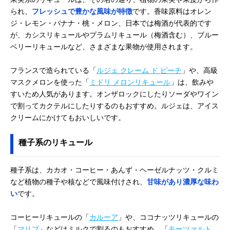
られ、
フレッシュで豊かな風味が特徴
です。香味原料はオレン
ジ・レモン・バナナ・桃・メロン、日本では梅酒が代表的です
が、カシスリキュールやプラムリキュール（梅酒含む）、ブルー
ベリーリキュールなど、さまざまな果物が使用されます。
フランスで造られている「
ルジェ クレーム ド ピーチ
」や、高級
マスクメロンを使った「
ミドリ メロンリキュール
」は、飲みや
すいため人気があります。オンザロックにしたりソーダやワイン
で割ってカクテルにしたりするのもおすすめ。ルジェは、アイス
クリームにかけてもおいしいです。
種子系のリキュール
種子系は、カカオ・コーヒー・あんず・ヘーゼルナッツ・クルミ
など植物の種子や核などで風味付けされ、
甘味があり濃厚な味わ
い
です。
コーヒーリキュールの「
カルーア
」や、ココナッツリキュールの
「
マリブ
」などはミルクで割るのもおすすめ。「
モーツァルト