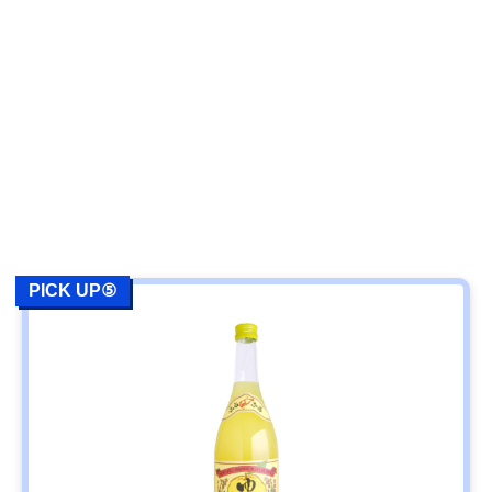
PICK UP⑤