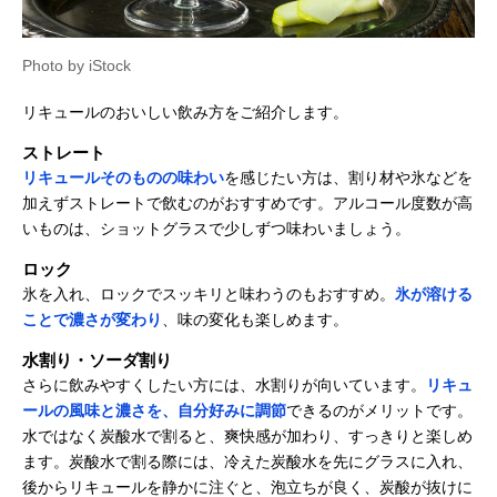
Photo by iStock
リキュールのおいしい飲み方をご紹介します。
ストレート
リキュールそのものの味わい
を感じたい方は、割り材や氷などを
加えずストレートで飲むのがおすすめです。アルコール度数が高
いものは、ショットグラスで少しずつ味わいましょう。
ロック
氷を入れ、ロックでスッキリと味わうのもおすすめ。
氷が溶ける
ことで濃さが変わり
、味の変化も楽しめます。
水割り・ソーダ割り
さらに飲みやすくしたい方には、水割りが向いています。
リキュ
ールの風味と濃さを、自分好みに調節
できるのがメリットです。
水ではなく炭酸水で割ると、爽快感が加わり、すっきりと楽しめ
ます。炭酸水で割る際には、冷えた炭酸水を先にグラスに入れ、
後からリキュールを静かに注ぐと、泡立ちが良く、炭酸が抜けに