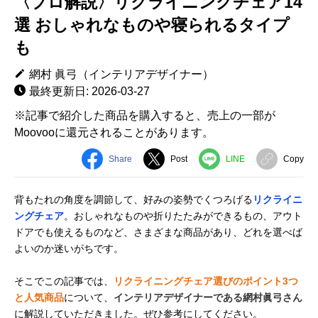
〈プロ解説〉リクライニングチェア14
選 おしゃれなものや寝られるタイプ
も
網村 眞弓（インテリアデザイナー）
最終更新日: 2026-03-27
※記事で紹介した商品を購入すると、売上の一部が
Moovooに還元されることがあります。
Share
Post
LINE
Copy
背もたれの角度を調節して、好みの姿勢でくつろげる
リクライニ
ングチェア
。おしゃれなものや折りたたみができるもの、アウト
ドアでも使えるものなど、さまざまな商品があり、どれを選べば
よいのか迷いがちです。
そこでこの記事では、
リクライニングチェア選びのポイント3つ
と人気商品
について、
インテリアデザイナーである網村眞弓さん
に解説していただきました。ぜひ参考にしてください。