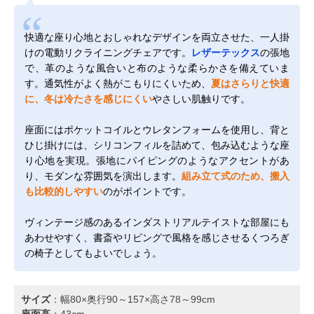
快適な座り心地とおしゃれなデザインを両立させた、一人掛
けの電動リクライニングチェアです。
レザーテックス
の張地
で、革のような風合いと布のような柔らかさを備えていま
す。通気性がよく熱がこもりにくいため、
夏はさらりと快適
に、冬は冷たさを感じにくい
やさしい肌触りです。
座面にはポケットコイルとウレタンフォームを使用し、背と
ひじ掛けには、シリコンフィルを詰めて、包み込むような座
り心地を実現。張地にパイピングのようなアクセントがあ
り、モダンな雰囲気を演出します。
組み立て式のため、搬入
も比較的しやすい
のがポイントです。
ヴィンテージ感のあるインダストリアルテイストな部屋にも
あわせやすく、書斎やリビングで風格を感じさせるくつろぎ
の椅子としてもよいでしょう。
サイズ
：幅80×奥行90～157×高さ78～99cm
座面高
：43cm