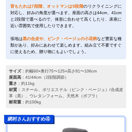
背もたれは7段階、オットマンは5段階
のリクライニングに
対応し、好みの角度が選べます。座面の高さは44cm、41cm
と2段階で選べるので、体形に合わせて高くしたり、床座に
近い雰囲気で使用したりできます。
張地は
黒の合皮や、ピンク・ベージュの小花柄
など豊富な種
類があり、好みにあわせて楽しめます。組み立て不要ですぐ
に使えるため、贈り物にもよいでしょう。
サイズ
：約幅60×奥行75〜125×高さ81〜106cm
座面高
：41/44cm（2段階調節）
重さ
：約11kg
材質
：スチール、ポリエステル（ピンク・ベージュ）/合成皮
革（黒）、ウレタンフォーム、天然木（ポプラ）
耐荷重
：約100kg
網村さんおすすめ④