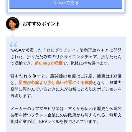
Yahoo!で見る
おすすめポイント
NASAが考案した「ゼログラビティ」姿勢理論をもとに開発
された、折りたたみ式のリクライニングチェア。折りたたん
で収納でき、
約6.6kgと軽量
で、気軽に持ち運べます。
背もたれを倒すと、股関節の角度は127度、膝裏は133度
と、
足先が心臓より少し高い位置にくる体勢
となり、無重力
空間に浮かんでいるときに人が自然にとる脱力ポジションを
再現します。
メーカーのラフマモビリエは、古くから伝わる歴史と伝統的
技術を持つフランス企業にのみ政府から与えられる、無形文
化財企業の証、EPVラベルを授与されています。