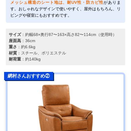
メッシュ構造のシート地は、耐UV性・防カビ性
がありま
す。おしゃれなデザインで使いやすく、屋外はもちろん、リ
ビングや寝室にもおすすめです。
サイズ
：約幅68×奥行87〜163×高さ82〜114cm（使用時）
座面高
：36cm
重さ
：約6.6kg
材質
：スチール、ポリエステル
耐荷重
：約140kg
網村さんおすすめ②