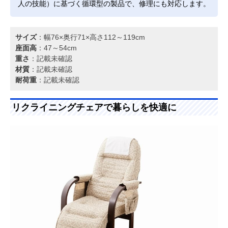
人の技能）に基づく循環型の製品で、修理にも対応します。
サイズ
：幅76×奥行71×高さ112～119cm
座面高
：47～54cm
重さ
：記載未確認
材質
：記載未確認
耐荷重
：記載未確認
リクライニングチェアで暮らしを快適に