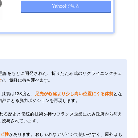
Yahoo!で見る
勢理論をもとに開発された、折りたたみ式のリクライニングチェ
量
で、気軽に持ち運べます。
膝裏は133度と、
足先が心臓より少し高い位置にくる体勢
とな
自然にとる脱力ポジションを再現します。
わる歴史と伝統的技術を持つフランス企業にのみ政府から与え
を授与されています。
カビ性
があります。おしゃれなデザインで使いやすく、屋外はも