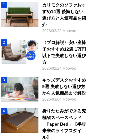
カリモクのソファおす
1
すめ14選 後悔しない
選び方と人気商品を紹
介
2026/03/28 Moovoo
〈プロ解説〉安い座椅
2
子おすすめ12選 1万円
以下で失敗しない選び
方
2026/02/24 Moovoo
キッズデスクおすすめ
3
9選 失敗しない選び方
から人気商品まで解説
2026/03/04 Moovoo
折りたたみができる究
4
極省スペースベッド
「Paper Bed」【半歩
未来のライフスタイ
ル】