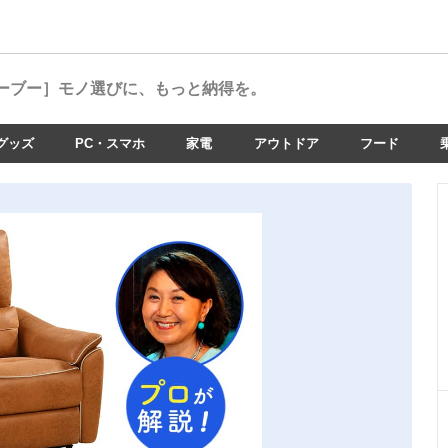
ーブー］
モノ選びに、もっと納得を。
グッズ
PC・スマホ
家電
アウトドア
フード