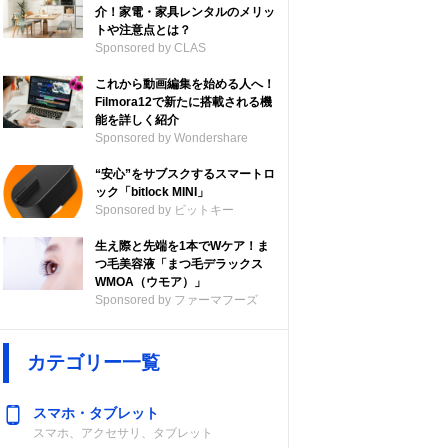
介！家電・家具レンタルのメリッ
トや注意点とは？
Sponsored by CLAS
これから動画編集を始める人へ！
Filmora12で新たに搭載される機
能を詳しく紹介
Sponsored by Wondershare
“安心”をサブスクするスマートロ
ック「bitlock MINI」
Sponsored by ビットキー
生え際と先端を1本でWケア！ま
つ毛美容液「まつ毛デラックス
WMOA（ウモア）」
Sponsored by ファーマフーズ
カテゴリー一覧
スマホ・タブレット
スマホ、アクセサリ、タブレット