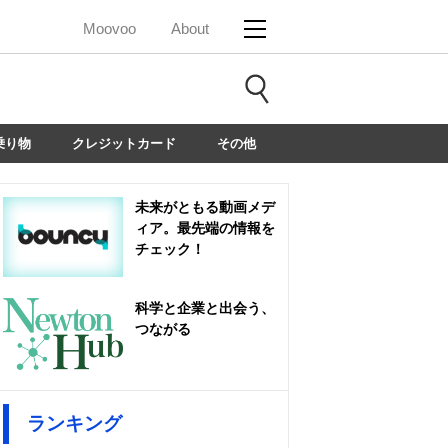
Moovoo
About
乗り物
クレジットカード
その他
未来がともる動画メデ
ィア。最先端の情報を
チェック！
科学と企業と出会う、
つながる
ランキング