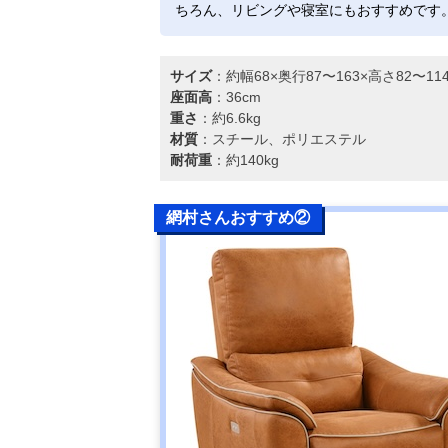
ちろん、リビングや寝室にもおすすめです
サイズ
：約幅68×奥行87〜163×高さ82〜1
座面高
：36cm
重さ
：約6.6kg
材質
：スチール、ポリエステル
耐荷重
：約140kg
網村さんおすすめ②