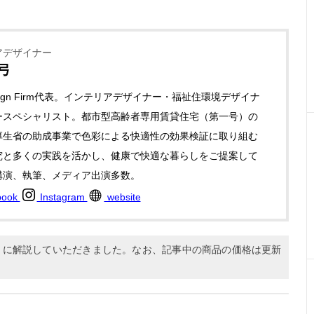
アデザイナー
弓
Design Firm代表。インテリアデザイナー・福祉住環境デザイナ
ースペシャリスト。都市型高齢者専用賃貸住宅（第一号）の
厚生省の助成事業で色彩による快適性の効果検証に取り組む
究と多くの実践を活かし、健康で快適な暮らしをご提案して
講演、執筆、メディア出演多数。
book
Instagram
website
9月に解説していただきました。なお、記事中の商品の価格は更新