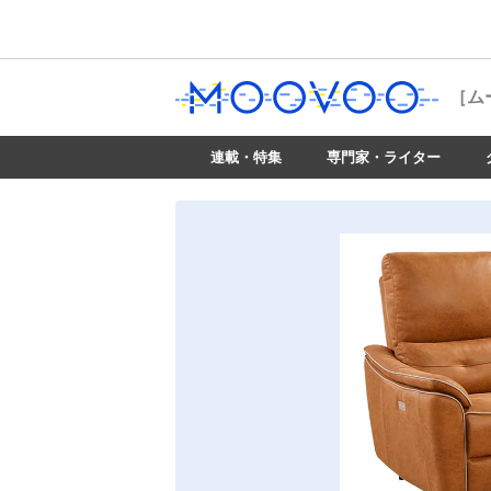
［ム
連載・特集
専門家・ライター