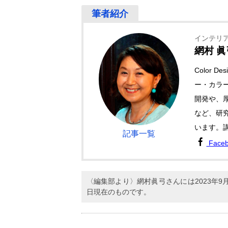
インテリ
網村 眞
Color 
ー・カラ
開発や、
など、研
います。
記事一覧
Face
〈編集部より〉網村眞弓さんには2023年
日現在のものです。