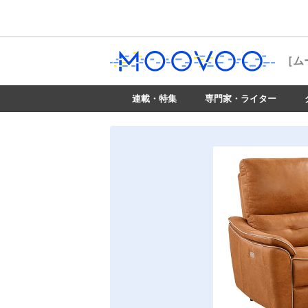
［ム
連載・特集
専門家・ライター