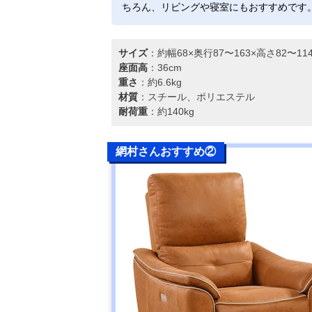
ちろん、リビングや寝室にもおすすめです
サイズ
：約幅68×奥行87〜163×高さ82〜1
座面高
：36cm
重さ
：約6.6kg
材質
：スチール、ポリエステル
耐荷重
：約140kg
網村さんおすすめ②