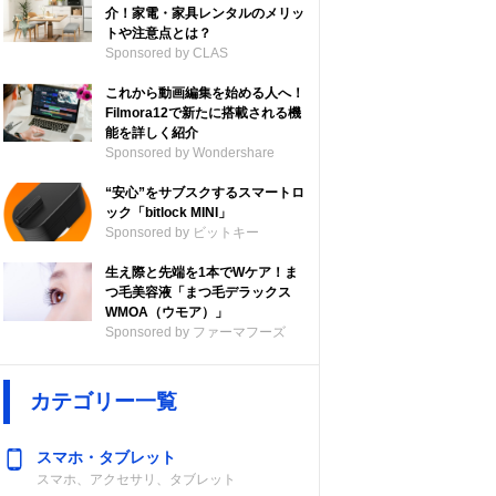
介！家電・家具レンタルのメリッ
トや注意点とは？
Sponsored by CLAS
これから動画編集を始める人へ！
Filmora12で新たに搭載される機
能を詳しく紹介
Sponsored by Wondershare
“安心”をサブスクするスマートロ
ック「bitlock MINI」
Sponsored by ビットキー
生え際と先端を1本でWケア！ま
つ毛美容液「まつ毛デラックス
WMOA（ウモア）」
Sponsored by ファーマフーズ
カテゴリー一覧
スマホ・タブレット
スマホ、アクセサリ、タブレット