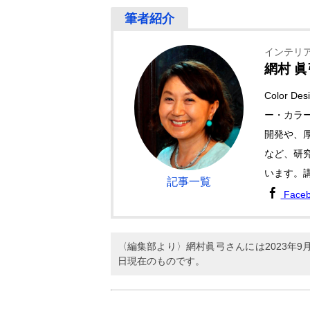
インテリ
網村 眞
Color 
ー・カラ
開発や、
など、研
います。
記事一覧
Face
〈編集部より〉網村眞弓さんには2023年
日現在のものです。