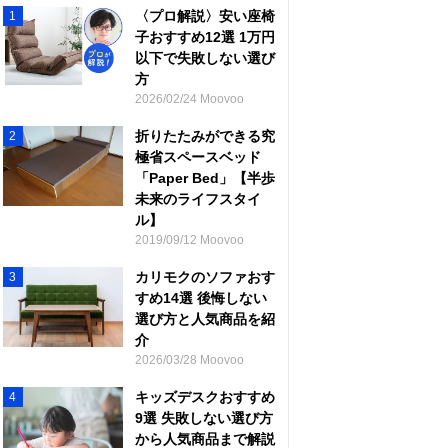
〈プロ解説〉安い座椅
1
子おすすめ12選 1万円
以下で失敗しない選び
方
2026/02/24 Moovoo
折りたたみができる究
2
極省スペースベッド
「Paper Bed」【半歩
未来のライフスタイ
ル】
2019/09/12 Moovoo
カリモクのソファおす
3
すめ14選 後悔しない
選び方と人気商品を紹
介
2026/03/28 Moovoo
キッズデスクおすすめ
4
9選 失敗しない選び方
から人気商品まで解説