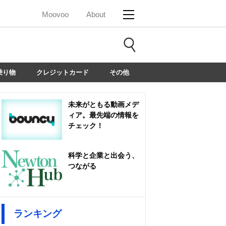
Moovoo
About
乗り物
クレジットカード
その他
未来がともる動画メデ
ィア。最先端の情報を
チェック！
科学と企業と出会う、
つながる
ランキング