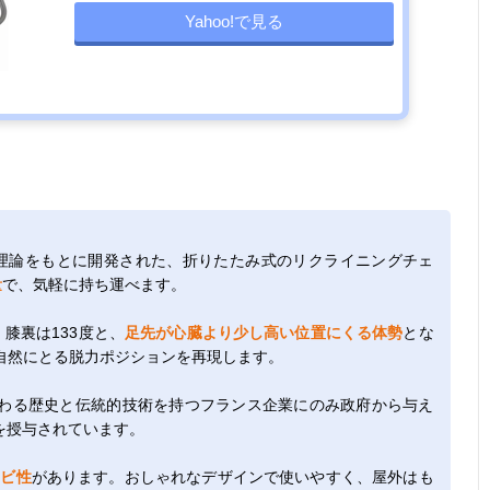
Yahoo!で見る
勢理論をもとに開発された、折りたたみ式のリクライニングチェ
量
で、気軽に持ち運べます。
膝裏は133度と、
足先が心臓より少し高い位置にくる体勢
とな
自然にとる脱力ポジションを再現します。
わる歴史と伝統的技術を持つフランス企業にのみ政府から与え
を授与されています。
カビ性
があります。おしゃれなデザインで使いやすく、屋外はも