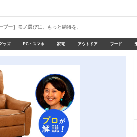
ーブー］
モノ選びに、もっと納得を。
グッズ
PC・スマホ
家電
アウトドア
フード