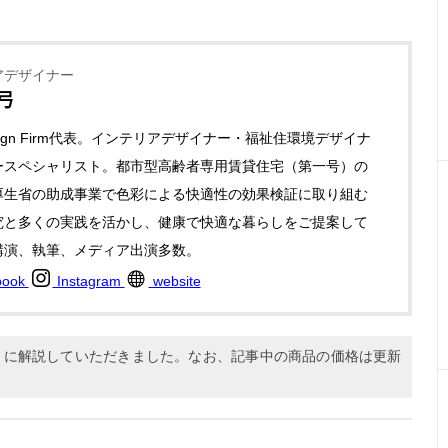
アデザイナー
弓
Design Firm代表。インテリアデザイナー・福祉住環境デザイナ
ースペシャリスト。都市型高齢者専用賃貸住宅（第一号）の
厚生省の助成事業で色彩による快適性の効果検証に取り組む
究と多くの実践を活かし、健康で快適な暮らしをご提案して
講演、執筆、メディア出演多数。
book
Instagram
website
9月に解説していただきました。なお、記事中の商品の価格は更新