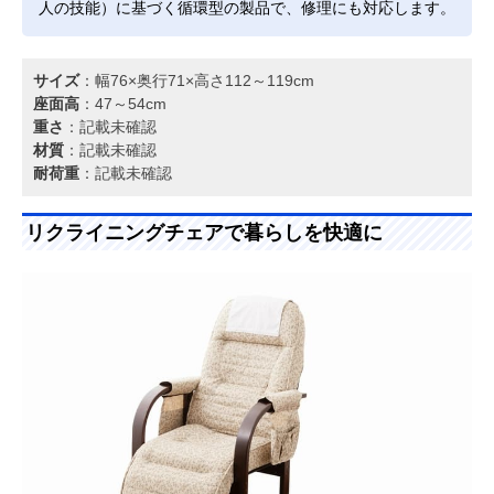
人の技能）に基づく循環型の製品で、修理にも対応します。
サイズ
：幅76×奥行71×高さ112～119cm
座面高
：47～54cm
重さ
：記載未確認
材質
：記載未確認
耐荷重
：記載未確認
リクライニングチェアで暮らしを快適に