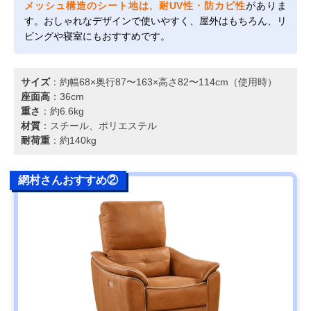
メッシュ構造のシート地は、耐UV性・防カビ性
がありま
す。おしゃれなデザインで使いやすく、屋外はもちろん、リ
ビングや寝室にもおすすめです。
サイズ
：約幅68×奥行87〜163×高さ82〜114cm（使用時）
座面高
：36cm
重さ
：約6.6kg
材質
：スチール、ポリエステル
耐荷重
：約140kg
網村さんおすすめ②