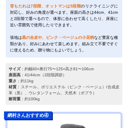
背もたれは7段階、オットマンは5段階
のリクライニングに
対応し、好みの角度が選べます。座面の高さは44cm、41cm
と2段階で選べるので、体形に合わせて高くしたり、床座に
近い雰囲気で使用したりできます。
張地は
黒の合皮や、ピンク・ベージュの小花柄
など豊富な種
類があり、好みにあわせて楽しめます。組み立て不要ですぐ
に使えるため、贈り物にもよいでしょう。
サイズ
：約幅60×奥行75〜125×高さ81〜106cm
座面高
：41/44cm（2段階調節）
重さ
：約11kg
材質
：スチール、ポリエステル（ピンク・ベージュ）/合成皮
革（黒）、ウレタンフォーム、天然木（ポプラ）
耐荷重
：約100kg
網村さんおすすめ④