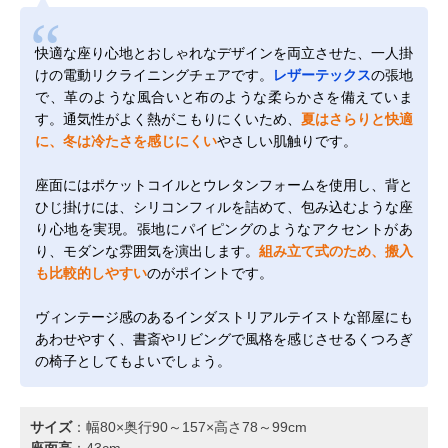
快適な座り心地とおしゃれなデザインを両立させた、一人掛
けの電動リクライニングチェアです。
レザーテックス
の張地
で、革のような風合いと布のような柔らかさを備えていま
す。通気性がよく熱がこもりにくいため、
夏はさらりと快適
に、冬は冷たさを感じにくい
やさしい肌触りです。
座面にはポケットコイルとウレタンフォームを使用し、背と
ひじ掛けには、シリコンフィルを詰めて、包み込むような座
り心地を実現。張地にパイピングのようなアクセントがあ
り、モダンな雰囲気を演出します。
組み立て式のため、搬入
も比較的しやすい
のがポイントです。
ヴィンテージ感のあるインダストリアルテイストな部屋にも
あわせやすく、書斎やリビングで風格を感じさせるくつろぎ
の椅子としてもよいでしょう。
サイズ
：幅80×奥行90～157×高さ78～99cm
座面高
：43cm