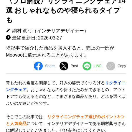
〈プロ解説〉リクライニングチェア14
選 おしゃれなものや寝られるタイプ
も
網村 眞弓（インテリアデザイナー）
最終更新日: 2026-03-27
※記事で紹介した商品を購入すると、売上の一部が
Moovooに還元されることがあります。
Share
Post
LINE
Copy
背もたれの角度を調節して、好みの姿勢でくつろげる
リクライニ
ングチェア
。おしゃれなものや折りたたみができるもの、アウト
ドアでも使えるものなど、さまざまな商品があり、どれを選べば
よいのか迷いがちです。
そこでこの記事では、
リクライニングチェア選びのポイント3つ
と人気商品
について、
インテリアデザイナーである網村眞弓さん
に解説していただきました。ぜひ参考にしてください。