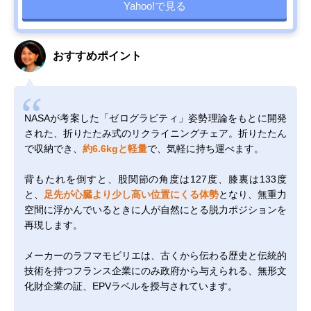
Yahoo!で見る
おすすめポイント
NASAが考案した「ゼログラビティ」姿勢理論をもとに開発
された、折りたたみ式のリクライニングチェア。折りたたん
で収納でき、
約6.6kgと軽量
で、気軽に持ち運べます。
背もたれを倒すと、股関節の角度は127度、膝裏は133度
と、
足先が心臓より少し高い位置にくる体勢
となり、無重力
空間に浮かんでいるときに人が自然にとる脱力ポジションを
再現します。
メーカーのラフマモビリエは、古くから伝わる歴史と伝統的
技術を持つフランス企業にのみ政府から与えられる、無形文
化財企業の証、EPVラベルを授与されています。