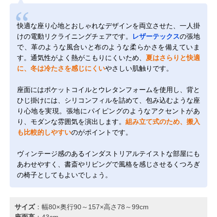
快適な座り心地とおしゃれなデザインを両立させた、一人掛
けの電動リクライニングチェアです。
レザーテックス
の張地
で、革のような風合いと布のような柔らかさを備えていま
す。通気性がよく熱がこもりにくいため、
夏はさらりと快適
に、冬は冷たさを感じにくい
やさしい肌触りです。
座面にはポケットコイルとウレタンフォームを使用し、背と
ひじ掛けには、シリコンフィルを詰めて、包み込むような座
り心地を実現。張地にパイピングのようなアクセントがあ
り、モダンな雰囲気を演出します。
組み立て式のため、搬入
も比較的しやすい
のがポイントです。
ヴィンテージ感のあるインダストリアルテイストな部屋にも
あわせやすく、書斎やリビングで風格を感じさせるくつろぎ
の椅子としてもよいでしょう。
サイズ
：幅80×奥行90～157×高さ78～99cm
座面高
：43cm