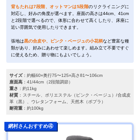
背もたれは7段階、オットマンは5段階
のリクライニングに
対応し、好みの角度が選べます。座面の高さは44cm、41cm
と2段階で選べるので、体形に合わせて高くしたり、床座に
近い雰囲気で使用したりできます。
張地は
黒の合皮や、ピンク・ベージュの小花柄
など豊富な種
類があり、好みにあわせて楽しめます。組み立て不要ですぐ
に使えるため、贈り物にもよいでしょう。
サイズ
：約幅60×奥行75〜125×高さ81〜106cm
座面高
：41/44cm（2段階調節）
重さ
：約11kg
材質
：スチール、ポリエステル（ピンク・ベージュ）/合成皮
革（黒）、ウレタンフォーム、天然木（ポプラ）
耐荷重
：約100kg
網村さんおすすめ④