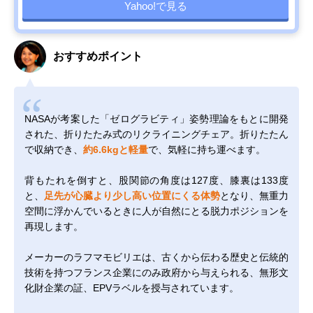
Yahoo!で見る
おすすめポイント
NASAが考案した「ゼログラビティ」姿勢理論をもとに開発
された、折りたたみ式のリクライニングチェア。折りたたん
で収納でき、
約6.6kgと軽量
で、気軽に持ち運べます。
背もたれを倒すと、股関節の角度は127度、膝裏は133度
と、
足先が心臓より少し高い位置にくる体勢
となり、無重力
空間に浮かんでいるときに人が自然にとる脱力ポジションを
再現します。
メーカーのラフマモビリエは、古くから伝わる歴史と伝統的
技術を持つフランス企業にのみ政府から与えられる、無形文
化財企業の証、EPVラベルを授与されています。