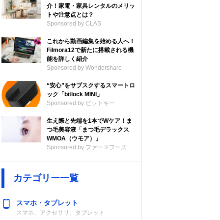
介！家電・家具レンタルのメリッ
トや注意点とは？
Sponsored by CLAS
これから動画編集を始める人へ！
Filmora12で新たに搭載される機
能を詳しく紹介
Sponsored by Wondershare
“安心”をサブスクするスマートロ
ック「bitlock MINI」
Sponsored by ビットキー
生え際と先端を1本でWケア！ま
つ毛美容液「まつ毛デラックス
WMOA（ウモア）」
Sponsored by ファーマフーズ
カテゴリー一覧
スマホ・タブレット
スマホ、アクセサリ、タブレット