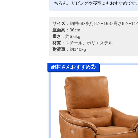
ちろん、リビングや寝室にもおすすめです
サイズ
：約幅68×奥行87〜163×高さ82〜1
座面高
：36cm
重さ
：約6.6kg
材質
：スチール、ポリエステル
耐荷重
：約140kg
網村さんおすすめ②