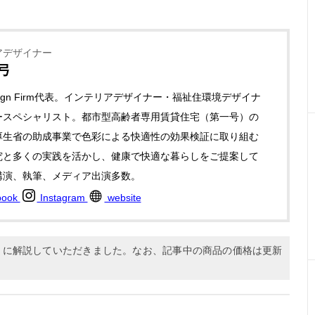
アデザイナー
弓
Design Firm代表。インテリアデザイナー・福祉住環境デザイナ
ースペシャリスト。都市型高齢者専用賃貸住宅（第一号）の
厚生省の助成事業で色彩による快適性の効果検証に取り組む
究と多くの実践を活かし、健康で快適な暮らしをご提案して
講演、執筆、メディア出演多数。
book
Instagram
website
9月に解説していただきました。なお、記事中の商品の価格は更新