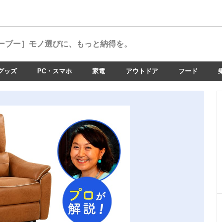
ーブー］
モノ選びに、もっと納得を。
グッズ
PC・スマホ
家電
アウトドア
フード