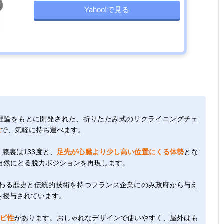
Yahoo!で見る
勢理論をもとに開発された、折りたたみ式のリクライニングチェ
量
で、気軽に持ち運べます。
膝裏は133度と、
足先が心臓より少し高い位置にくる体勢
とな
自然にとる脱力ポジションを再現します。
わる歴史と伝統的技術を持つフランス企業にのみ政府から与え
を授与されています。
カビ性
があります。おしゃれなデザインで使いやすく、屋外はも