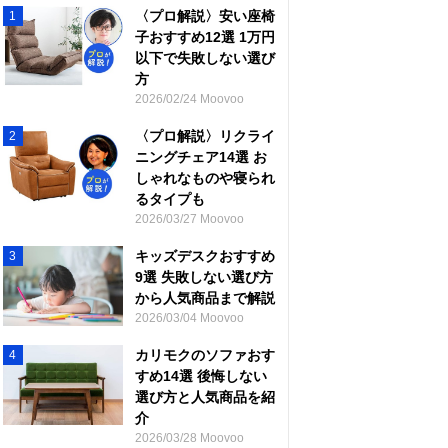
〈プロ解説〉安い座椅
1
子おすすめ12選 1万円
以下で失敗しない選び
方
2026/02/24 Moovoo
〈プロ解説〉リクライ
2
ニングチェア14選 お
しゃれなものや寝られ
るタイプも
2026/03/27 Moovoo
キッズデスクおすすめ
3
9選 失敗しない選び方
から人気商品まで解説
2026/03/04 Moovoo
カリモクのソファおす
4
すめ14選 後悔しない
選び方と人気商品を紹
介
2026/03/28 Moovoo