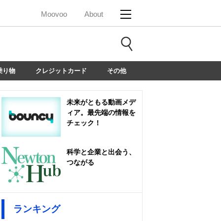
Moovoo
About
乗り物
クレジットカード
その他
未来がともる動画メデ
ィア。最先端の情報を
チェック！
科学と企業と出会う、
つながる
ランキング