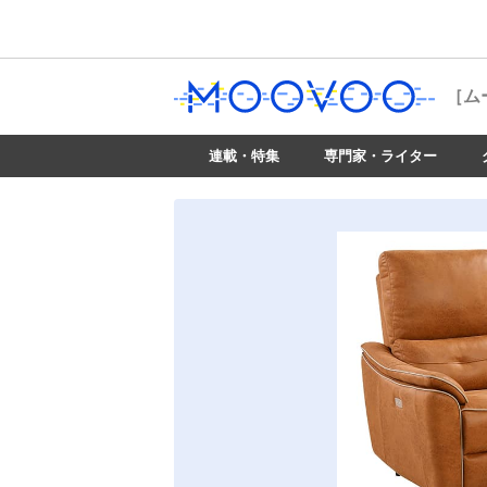
［ム
連載・特集
専門家・ライター