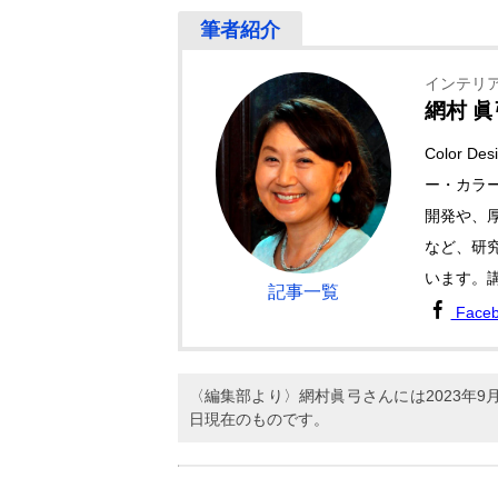
インテリ
網村 眞
Color 
ー・カラ
開発や、
など、研
います。
記事一覧
Face
〈編集部より〉網村眞弓さんには2023年
日現在のものです。