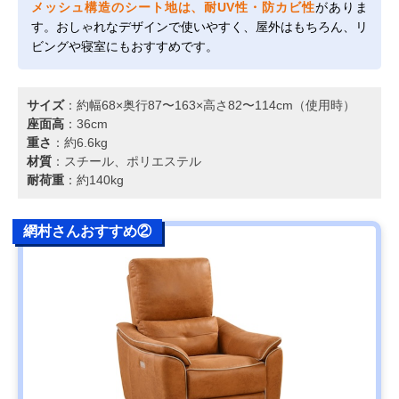
メッシュ構造のシート地は、耐UV性・防カビ性
がありま
す。おしゃれなデザインで使いやすく、屋外はもちろん、リ
ビングや寝室にもおすすめです。
サイズ
：約幅68×奥行87〜163×高さ82〜114cm（使用時）
座面高
：36cm
重さ
：約6.6kg
材質
：スチール、ポリエステル
耐荷重
：約140kg
網村さんおすすめ②