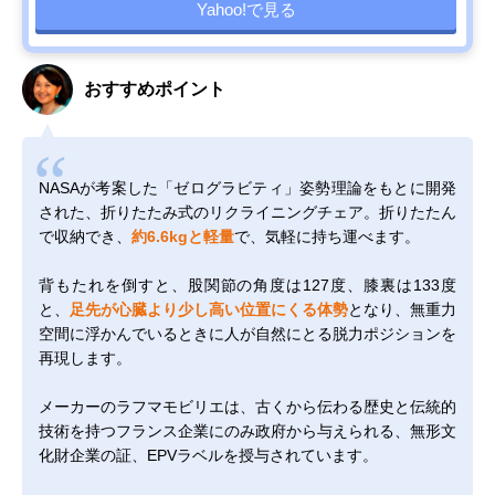
Yahoo!で見る
おすすめポイント
NASAが考案した「ゼログラビティ」姿勢理論をもとに開発
された、折りたたみ式のリクライニングチェア。折りたたん
で収納でき、
約6.6kgと軽量
で、気軽に持ち運べます。
背もたれを倒すと、股関節の角度は127度、膝裏は133度
と、
足先が心臓より少し高い位置にくる体勢
となり、無重力
空間に浮かんでいるときに人が自然にとる脱力ポジションを
再現します。
メーカーのラフマモビリエは、古くから伝わる歴史と伝統的
技術を持つフランス企業にのみ政府から与えられる、無形文
化財企業の証、EPVラベルを授与されています。