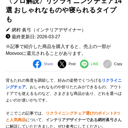
〈プロ解説〉リクライニングチェア14
選 おしゃれなものや寝られるタイプ
も
網村 眞弓（インテリアデザイナー）
最終更新日: 2026-03-27
※記事で紹介した商品を購入すると、売上の一部が
Moovooに還元されることがあります。
Share
Post
LINE
Copy
背もたれの角度を調節して、好みの姿勢でくつろげる
リクライニ
ングチェア
。おしゃれなものや折りたたみができるもの、アウト
ドアでも使えるものなど、さまざまな商品があり、どれを選べば
よいのか迷いがちです。
そこでこの記事では、
リクライニングチェア選びのポイント3つ
と人気商品
について、
インテリアデザイナーである網村眞弓さん
に解説していただきました。ぜひ参考にしてください。