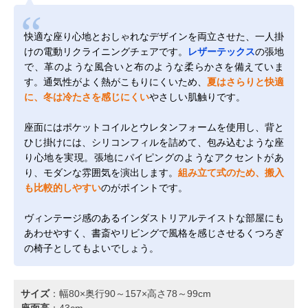
快適な座り心地とおしゃれなデザインを両立させた、一人掛
けの電動リクライニングチェアです。
レザーテックス
の張地
で、革のような風合いと布のような柔らかさを備えていま
す。通気性がよく熱がこもりにくいため、
夏はさらりと快適
に、冬は冷たさを感じにくい
やさしい肌触りです。
座面にはポケットコイルとウレタンフォームを使用し、背と
ひじ掛けには、シリコンフィルを詰めて、包み込むような座
り心地を実現。張地にパイピングのようなアクセントがあ
り、モダンな雰囲気を演出します。
組み立て式のため、搬入
も比較的しやすい
のがポイントです。
ヴィンテージ感のあるインダストリアルテイストな部屋にも
あわせやすく、書斎やリビングで風格を感じさせるくつろぎ
の椅子としてもよいでしょう。
サイズ
：幅80×奥行90～157×高さ78～99cm
座面高
：43cm