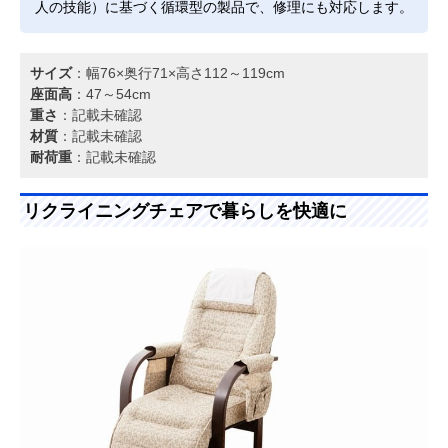
人の技能）に基づく循環型の製品で、修理にも対応します。
サイズ
：幅76×奥行71×高さ112～119cm
座面高
：47～54cm
重さ
：記載未確認
材質
：記載未確認
耐荷重
：記載未確認
リクライニングチェアで暮らしを快適に