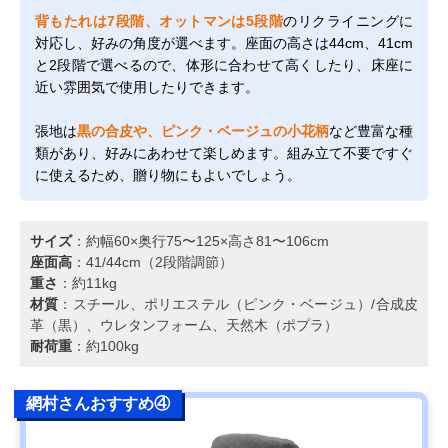
背もたれは7段階、オットマンは5段階
のリクライニングに
対応し、好みの角度が選べます。座面の高さは44cm、41cm
と2段階で選べるので、体形に合わせて高くしたり、床座に
近い雰囲気で使用したりできます。
張地は
黒の合皮や、ピンク・ベージュの小花柄
など豊富な種
類があり、好みにあわせて楽しめます。組み立て不要ですぐ
に使えるため、贈り物にもよいでしょう。
サイズ
：約幅60×奥行75〜125×高さ81〜106cm
座面高
：41/44cm（2段階調節）
重さ
：約11kg
材質
：スチール、ポリエステル（ピンク・ベージュ）/合成皮
革（黒）、ウレタンフォーム、天然木（ポプラ）
耐荷重
：約100kg
網村さんおすすめ④