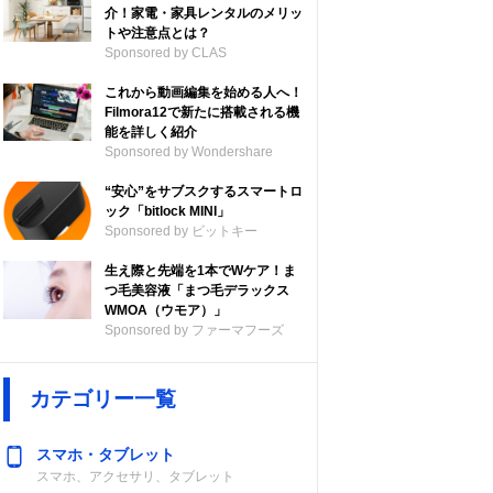
介！家電・家具レンタルのメリッ
トや注意点とは？
Sponsored by CLAS
これから動画編集を始める人へ！
Filmora12で新たに搭載される機
能を詳しく紹介
Sponsored by Wondershare
“安心”をサブスクするスマートロ
ック「bitlock MINI」
Sponsored by ビットキー
生え際と先端を1本でWケア！ま
つ毛美容液「まつ毛デラックス
WMOA（ウモア）」
Sponsored by ファーマフーズ
カテゴリー一覧
スマホ・タブレット
スマホ、アクセサリ、タブレット