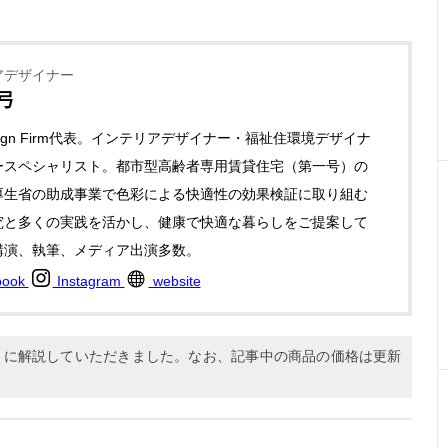
アデザイナー
弓
Design Firm代表。インテリアデザイナー・福祉住環境デザイナ
ースペシャリスト。都市型高齢者専用賃貸住宅（第一号）の
厚生省の助成事業で色彩による快適性の効果検証に取り組む
究と多くの実践を活かし、健康で快適な暮らしをご提案して
講演、執筆、メディア出演多数。
book
Instagram
website
9月に解説していただきました。なお、記事中の商品の価格は更新