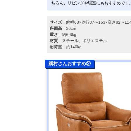
ちろん、リビングや寝室にもおすすめです
サイズ
：約幅68×奥行87〜163×高さ82〜1
座面高
：36cm
重さ
：約6.6kg
材質
：スチール、ポリエステル
耐荷重
：約140kg
網村さんおすすめ②