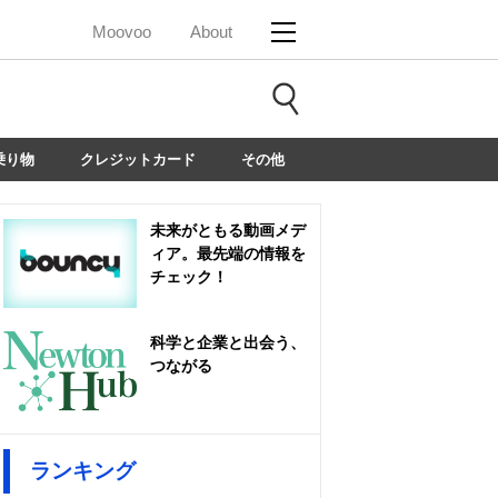
Moovoo
About
乗り物
クレジットカード
その他
未来がともる動画メデ
ィア。最先端の情報を
チェック！
科学と企業と出会う、
つながる
ランキング