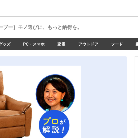
ーブー］
モノ選びに、もっと納得を。
グッズ
PC・スマホ
家電
アウトドア
フード