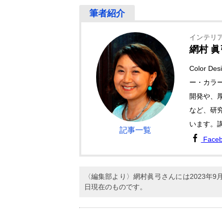
インテリ
網村 眞
Color 
ー・カラ
開発や、
など、研
います。
記事一覧
Face
〈編集部より〉網村眞弓さんには2023年
日現在のものです。