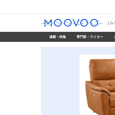
［ム
連載・特集
専門家・ライター