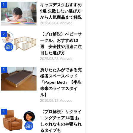
キッズデスクおすすめ
1
9選 失敗しない選び方
から人気商品まで解説
2026/03/04 Moovoo
〈プロ解説〉ベビーサ
2
ークル、おすすめ13
選 安全性や用途に注
目した選び方
2026/03/28 Moovoo
折りたたみができる究
3
極省スペースベッド
「Paper Bed」【半歩
未来のライフスタイ
ル】
2019/09/12 Moovoo
〈プロ解説〉リクライ
4
ニングチェア14選 お
しゃれなものや寝られ
るタイプも