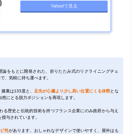
Yahoo!で見る
勢理論をもとに開発された、折りたたみ式のリクライニングチェ
量
で、気軽に持ち運べます。
膝裏は133度と、
足先が心臓より少し高い位置にくる体勢
とな
自然にとる脱力ポジションを再現します。
わる歴史と伝統的技術を持つフランス企業にのみ政府から与え
を授与されています。
カビ性
があります。おしゃれなデザインで使いやすく、屋外はも