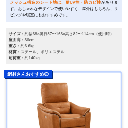
メッシュ構造のシート地は、耐UV性・防カビ性
がありま
す。おしゃれなデザインで使いやすく、屋外はもちろん、リ
ビングや寝室にもおすすめです。
サイズ
：約幅68×奥行87〜163×高さ82〜114cm（使用時）
座面高
：36cm
重さ
：約6.6kg
材質
：スチール、ポリエステル
耐荷重
：約140kg
網村さんおすすめ②