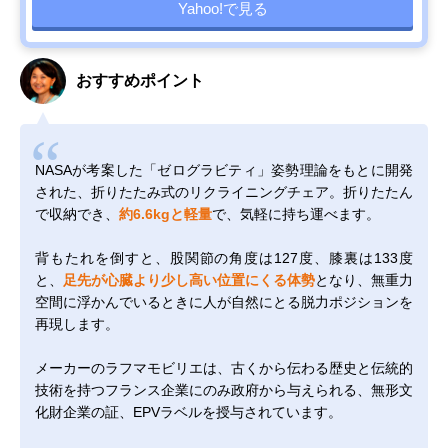
Yahoo!で見る
おすすめポイント
NASAが考案した「ゼログラビティ」姿勢理論をもとに開発
された、折りたたみ式のリクライニングチェア。折りたたん
で収納でき、
約6.6kgと軽量
で、気軽に持ち運べます。
背もたれを倒すと、股関節の角度は127度、膝裏は133度
と、
足先が心臓より少し高い位置にくる体勢
となり、無重力
空間に浮かんでいるときに人が自然にとる脱力ポジションを
再現します。
メーカーのラフマモビリエは、古くから伝わる歴史と伝統的
技術を持つフランス企業にのみ政府から与えられる、無形文
化財企業の証、EPVラベルを授与されています。