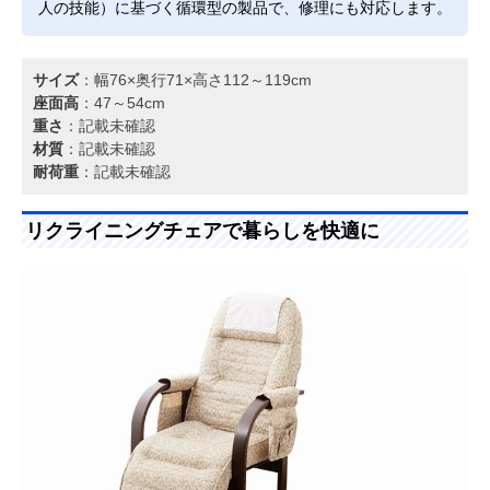
人の技能）に基づく循環型の製品で、修理にも対応します。
サイズ
：幅76×奥行71×高さ112～119cm
座面高
：47～54cm
重さ
：記載未確認
材質
：記載未確認
耐荷重
：記載未確認
リクライニングチェアで暮らしを快適に