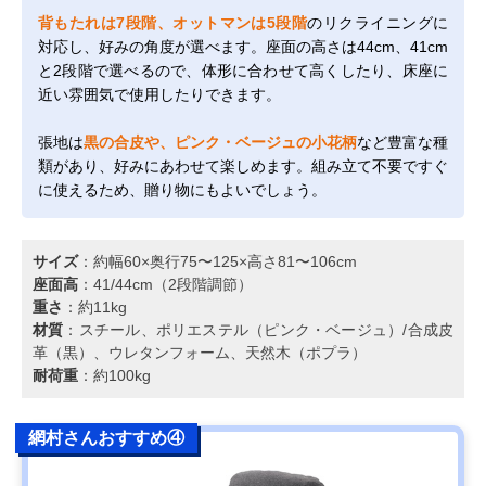
背もたれは7段階、オットマンは5段階
のリクライニングに
対応し、好みの角度が選べます。座面の高さは44cm、41cm
と2段階で選べるので、体形に合わせて高くしたり、床座に
近い雰囲気で使用したりできます。
張地は
黒の合皮や、ピンク・ベージュの小花柄
など豊富な種
類があり、好みにあわせて楽しめます。組み立て不要ですぐ
に使えるため、贈り物にもよいでしょう。
サイズ
：約幅60×奥行75〜125×高さ81〜106cm
座面高
：41/44cm（2段階調節）
重さ
：約11kg
材質
：スチール、ポリエステル（ピンク・ベージュ）/合成皮
革（黒）、ウレタンフォーム、天然木（ポプラ）
耐荷重
：約100kg
網村さんおすすめ④