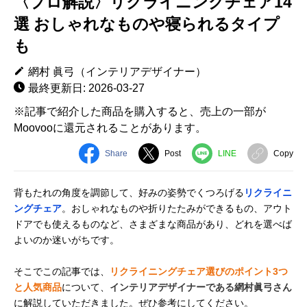
〈プロ解説〉リクライニングチェア14
選 おしゃれなものや寝られるタイプ
も
網村 眞弓（インテリアデザイナー）
最終更新日: 2026-03-27
※記事で紹介した商品を購入すると、売上の一部が
Moovooに還元されることがあります。
Share
Post
LINE
Copy
背もたれの角度を調節して、好みの姿勢でくつろげる
リクライニ
ングチェア
。おしゃれなものや折りたたみができるもの、アウト
ドアでも使えるものなど、さまざまな商品があり、どれを選べば
よいのか迷いがちです。
そこでこの記事では、
リクライニングチェア選びのポイント3つ
と人気商品
について、
インテリアデザイナーである網村眞弓さん
に解説していただきました。ぜひ参考にしてください。