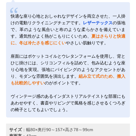
快適な座り心地とおしゃれなデザインを両立させた、一人掛
けの電動リクライニングチェアです。
レザーテックス
の張地
で、革のような風合いと布のような柔らかさを備えていま
す。通気性がよく熱がこもりにくいため、
夏はさらりと快適
に、冬は冷たさを感じにくい
やさしい肌触りです。
座面にはポケットコイルとウレタンフォームを使用し、背と
ひじ掛けには、シリコンフィルを詰めて、包み込むような座
り心地を実現。張地にパイピングのようなアクセントがあ
り、モダンな雰囲気を演出します。
組み立て式のため、搬入
も比較的しやすい
のがポイントです。
ヴィンテージ感のあるインダストリアルテイストな部屋にも
あわせやすく、書斎やリビングで風格を感じさせるくつろぎ
の椅子としてもよいでしょう。
サイズ
：幅80×奥行90～157×高さ78～99cm
座面高
：43cm