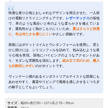
快適な座り心地とおしゃれなデザインを両立させた、一人掛
けの電動リクライニングチェアです。
レザーテックス
の張地
で、革のような風合いと布のような柔らかさを備えていま
す。通気性がよく熱がこもりにくいため、
夏はさらりと快適
に、冬は冷たさを感じにくい
やさしい肌触りです。
座面にはポケットコイルとウレタンフォームを使用し、背と
ひじ掛けには、シリコンフィルを詰めて、包み込むような座
り心地を実現。張地にパイピングのようなアクセントがあ
り、モダンな雰囲気を演出します。
組み立て式のため、搬入
も比較的しやすい
のがポイントです。
ヴィンテージ感のあるインダストリアルテイストな部屋にも
あわせやすく、書斎やリビングで風格を感じさせるくつろぎ
の椅子としてもよいでしょう。
サイズ
：幅80×奥行90～157×高さ78～99cm
座面高
：43cm