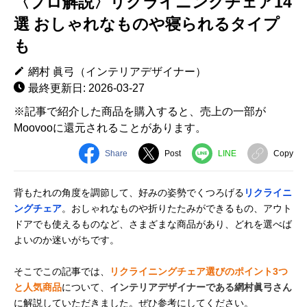
〈プロ解説〉リクライニングチェア14
選 おしゃれなものや寝られるタイプ
も
網村 眞弓（インテリアデザイナー）
最終更新日: 2026-03-27
※記事で紹介した商品を購入すると、売上の一部が
Moovooに還元されることがあります。
Share
Post
LINE
Copy
背もたれの角度を調節して、好みの姿勢でくつろげる
リクライニ
ングチェア
。おしゃれなものや折りたたみができるもの、アウト
ドアでも使えるものなど、さまざまな商品があり、どれを選べば
よいのか迷いがちです。
そこでこの記事では、
リクライニングチェア選びのポイント3つ
と人気商品
について、
インテリアデザイナーである網村眞弓さん
に解説していただきました。ぜひ参考にしてください。