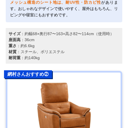
メッシュ構造のシート地は、耐UV性・防カビ性
がありま
す。おしゃれなデザインで使いやすく、屋外はもちろん、リ
ビングや寝室にもおすすめです。
サイズ
：約幅68×奥行87〜163×高さ82〜114cm（使用時）
座面高
：36cm
重さ
：約6.6kg
材質
：スチール、ポリエステル
耐荷重
：約140kg
網村さんおすすめ②