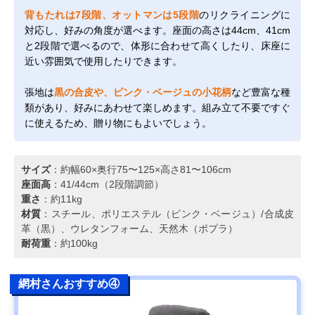
背もたれは7段階、オットマンは5段階
のリクライニングに
対応し、好みの角度が選べます。座面の高さは44cm、41cm
と2段階で選べるので、体形に合わせて高くしたり、床座に
近い雰囲気で使用したりできます。
張地は
黒の合皮や、ピンク・ベージュの小花柄
など豊富な種
類があり、好みにあわせて楽しめます。組み立て不要ですぐ
に使えるため、贈り物にもよいでしょう。
サイズ
：約幅60×奥行75〜125×高さ81〜106cm
座面高
：41/44cm（2段階調節）
重さ
：約11kg
材質
：スチール、ポリエステル（ピンク・ベージュ）/合成皮
革（黒）、ウレタンフォーム、天然木（ポプラ）
耐荷重
：約100kg
網村さんおすすめ④