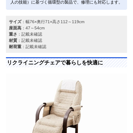
人の技能）に基づく循環型の製品で、修理にも対応します。
サイズ
：幅76×奥行71×高さ112～119cm
座面高
：47～54cm
重さ
：記載未確認
材質
：記載未確認
耐荷重
：記載未確認
リクライニングチェアで暮らしを快適に