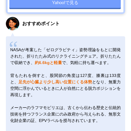
Yahoo!で見る
おすすめポイント
NASAが考案した「ゼログラビティ」姿勢理論をもとに開発
された、折りたたみ式のリクライニングチェア。折りたたん
で収納でき、
約6.6kgと軽量
で、気軽に持ち運べます。
背もたれを倒すと、股関節の角度は127度、膝裏は133度
と、
足先が心臓より少し高い位置にくる体勢
となり、無重力
空間に浮かんでいるときに人が自然にとる脱力ポジションを
再現します。
メーカーのラフマモビリエは、古くから伝わる歴史と伝統的
技術を持つフランス企業にのみ政府から与えられる、無形文
化財企業の証、EPVラベルを授与されています。