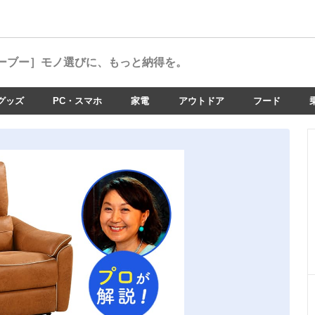
ーブー］
モノ選びに、もっと納得を。
グッズ
PC・スマホ
家電
アウトドア
フード