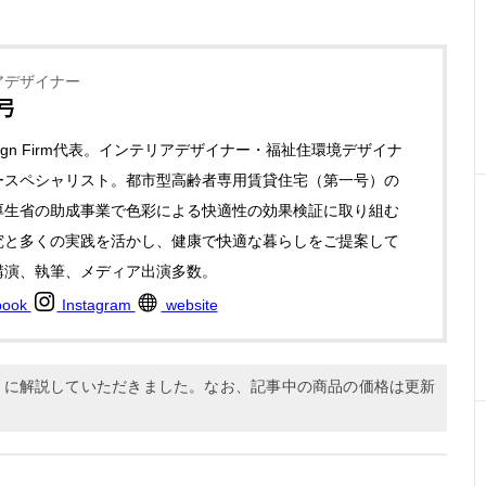
アデザイナー
弓
Design Firm代表。インテリアデザイナー・福祉住環境デザイナ
ースペシャリスト。都市型高齢者専用賃貸住宅（第一号）の
厚生省の助成事業で色彩による快適性の効果検証に取り組む
究と多くの実践を活かし、健康で快適な暮らしをご提案して
講演、執筆、メディア出演多数。
book
Instagram
website
9月に解説していただきました。なお、記事中の商品の価格は更新