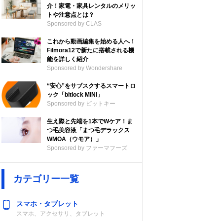
介！家電・家具レンタルのメリッ
トや注意点とは？
Sponsored by CLAS
これから動画編集を始める人へ！
Filmora12で新たに搭載される機
能を詳しく紹介
Sponsored by Wondershare
“安心”をサブスクするスマートロ
ック「bitlock MINI」
Sponsored by ビットキー
生え際と先端を1本でWケア！ま
つ毛美容液「まつ毛デラックス
WMOA（ウモア）」
Sponsored by ファーマフーズ
カテゴリー一覧
スマホ・タブレット
スマホ、アクセサリ、タブレット