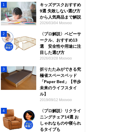
キッズデスクおすすめ
1
9選 失敗しない選び方
から人気商品まで解説
2026/03/04 Moovoo
〈プロ解説〉ベビーサ
2
ークル、おすすめ13
選 安全性や用途に注
目した選び方
2026/03/28 Moovoo
折りたたみができる究
3
極省スペースベッド
「Paper Bed」【半歩
未来のライフスタイ
ル】
2019/09/12 Moovoo
〈プロ解説〉リクライ
4
ニングチェア14選 お
しゃれなものや寝られ
るタイプも