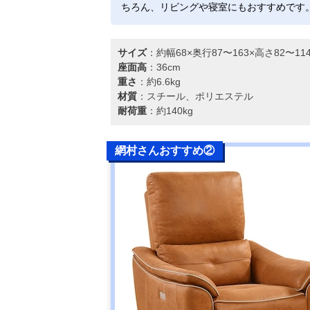
ちろん、リビングや寝室にもおすすめです
サイズ
：約幅68×奥行87〜163×高さ82〜1
座面高
：36cm
重さ
：約6.6kg
材質
：スチール、ポリエステル
耐荷重
：約140kg
網村さんおすすめ②