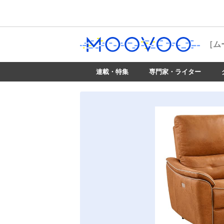
［ム
連載・特集
専門家・ライター