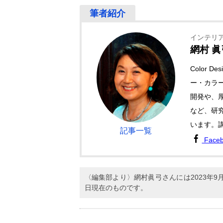
インテリ
網村 眞
Color 
ー・カラ
開発や、
など、研
います。
記事一覧
Face
〈編集部より〉網村眞弓さんには2023年
日現在のものです。