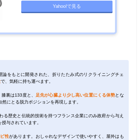
Yahoo!で見る
勢理論をもとに開発された、折りたたみ式のリクライニングチェ
量
で、気軽に持ち運べます。
膝裏は133度と、
足先が心臓より少し高い位置にくる体勢
とな
自然にとる脱力ポジションを再現します。
わる歴史と伝統的技術を持つフランス企業にのみ政府から与え
を授与されています。
カビ性
があります。おしゃれなデザインで使いやすく、屋外はも