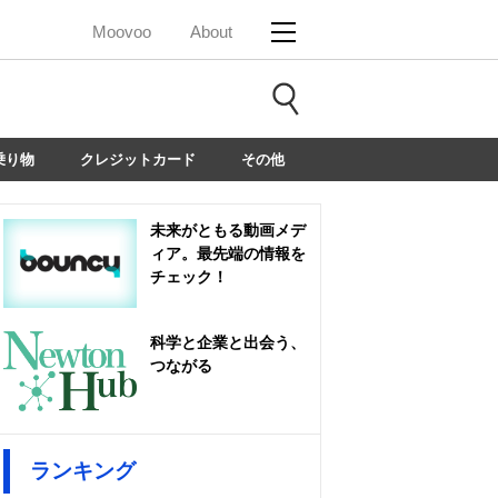
Moovoo
About
乗り物
クレジットカード
その他
未来がともる動画メデ
ィア。最先端の情報を
チェック！
科学と企業と出会う、
つながる
ランキング