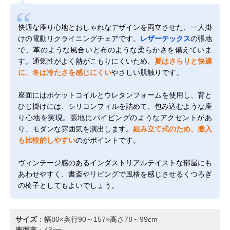
快適な座り心地とおしゃれなデザインを両立させた、一人掛
けの電動リクライニングチェアです。
レザーテックス
の張地
で、革のような風合いと布のような柔らかさを備えていま
す。通気性がよく熱がこもりにくいため、
夏はさらりと快適
に、冬は冷たさを感じにくい
やさしい肌触りです。
座面にはポケットコイルとウレタンフォームを使用し、背と
ひじ掛けには、シリコンフィルを詰めて、包み込むような座
り心地を実現。張地にパイピングのようなアクセントがあ
り、モダンな雰囲気を演出します。
組み立て式のため、搬入
も比較的しやすい
のがポイントです。
ヴィンテージ感のあるインダストリアルテイストな部屋にも
あわせやすく、書斎やリビングで風格を感じさせるくつろぎ
の椅子としてもよいでしょう。
サイズ
：幅80×奥行90～157×高さ78～99cm
座面高
：43cm