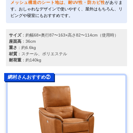
メッシュ構造のシート地は、耐UV性・防カビ性
がありま
す。おしゃれなデザインで使いやすく、屋外はもちろん、リ
ビングや寝室にもおすすめです。
サイズ
：約幅68×奥行87〜163×高さ82〜114cm（使用時）
座面高
：36cm
重さ
：約6.6kg
材質
：スチール、ポリエステル
耐荷重
：約140kg
網村さんおすすめ②