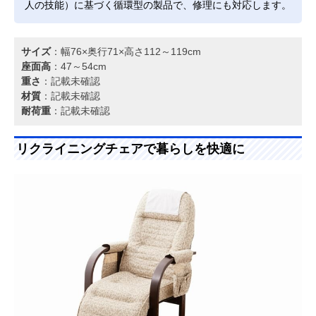
人の技能）に基づく循環型の製品で、修理にも対応します。
サイズ
：幅76×奥行71×高さ112～119cm
座面高
：47～54cm
重さ
：記載未確認
材質
：記載未確認
耐荷重
：記載未確認
リクライニングチェアで暮らしを快適に