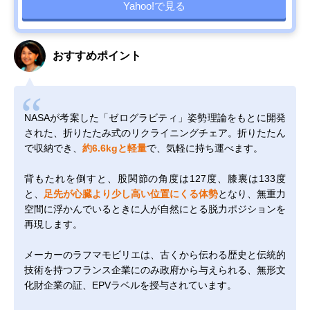
Yahoo!で見る
おすすめポイント
NASAが考案した「ゼログラビティ」姿勢理論をもとに開発
された、折りたたみ式のリクライニングチェア。折りたたん
で収納でき、
約6.6kgと軽量
で、気軽に持ち運べます。
背もたれを倒すと、股関節の角度は127度、膝裏は133度
と、
足先が心臓より少し高い位置にくる体勢
となり、無重力
空間に浮かんでいるときに人が自然にとる脱力ポジションを
再現します。
メーカーのラフマモビリエは、古くから伝わる歴史と伝統的
技術を持つフランス企業にのみ政府から与えられる、無形文
化財企業の証、EPVラベルを授与されています。