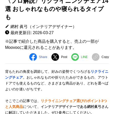
〈プロ解説〉リクライニングチェア14
選 おしゃれなものや寝られるタイプ
も
網村 眞弓（インテリアデザイナー）
最終更新日: 2026-03-27
※記事で紹介した商品を購入すると、売上の一部が
Moovooに還元されることがあります。
Share
Post
LINE
Copy
背もたれの角度を調節して、好みの姿勢でくつろげる
リクライニ
ングチェア
。おしゃれなものや折りたたみができるもの、アウト
ドアでも使えるものなど、さまざまな商品があり、どれを選べば
よいのか迷いがちです。
そこでこの記事では、
リクライニングチェア選びのポイント3つ
と人気商品
について、
インテリアデザイナーである網村眞弓さん
に解説していただきました。ぜひ参考にしてください。