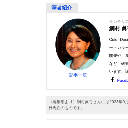
インテリ
網村 眞
Color 
ー・カラ
開発や、
など、研
います。
記事一覧
Face
〈編集部より〉網村眞弓さんには2023年
日現在のものです。