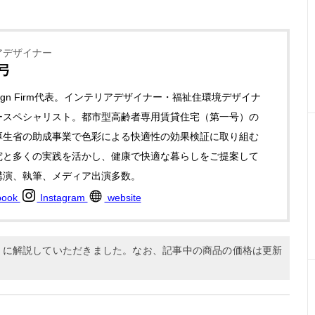
アデザイナー
弓
Design Firm代表。インテリアデザイナー・福祉住環境デザイナ
ースペシャリスト。都市型高齢者専用賃貸住宅（第一号）の
厚生省の助成事業で色彩による快適性の効果検証に取り組む
究と多くの実践を活かし、健康で快適な暮らしをご提案して
講演、執筆、メディア出演多数。
book
Instagram
website
9月に解説していただきました。なお、記事中の商品の価格は更新