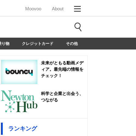
Moovoo
About
乗り物
クレジットカード
その他
未来がともる動画メデ
ィア。最先端の情報を
チェック！
科学と企業と出会う、
つながる
ランキング