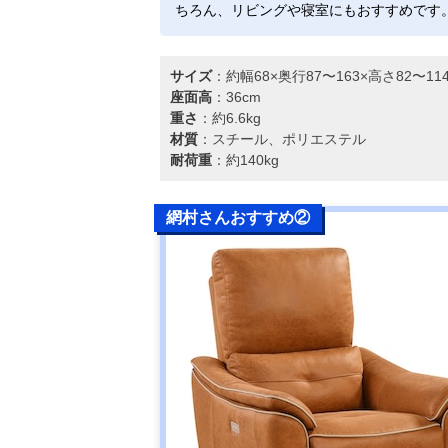
ちろん、リビングや寝室にもおすすめです
サイズ
：約幅68×奥行87〜163×高さ82〜1
座面高
：36cm
重さ
：約6.6kg
材質
：スチール、ポリエステル
耐荷重
：約140kg
網村さんおすすめ②