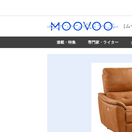
［ム
連載・特集
専門家・ライター