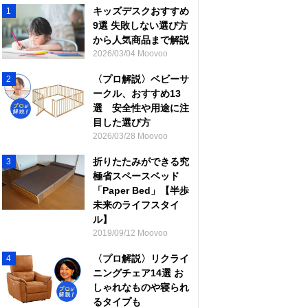
キッズデスクおすすめ
1
9選 失敗しない選び方
から人気商品まで解説
2026/03/04 Moovoo
〈プロ解説〉ベビーサ
2
ークル、おすすめ13
選 安全性や用途に注
目した選び方
2026/03/28 Moovoo
折りたたみができる究
3
極省スペースベッド
「Paper Bed」【半歩
未来のライフスタイ
ル】
2019/09/12 Moovoo
〈プロ解説〉リクライ
4
ニングチェア14選 お
しゃれなものや寝られ
るタイプも