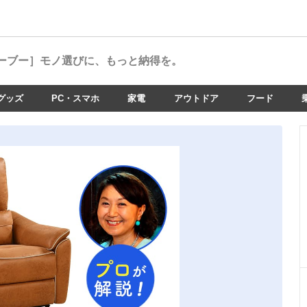
ーブー］
モノ選びに、もっと納得を。
グッズ
PC・スマホ
家電
アウトドア
フード