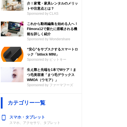
介！家電・家具レンタルのメリッ
トや注意点とは？
Sponsored by CLAS
これから動画編集を始める人へ！
Filmora12で新たに搭載される機
能を詳しく紹介
Sponsored by Wondershare
“安心”をサブスクするスマートロ
ック「bitlock MINI」
Sponsored by ビットキー
生え際と先端を1本でWケア！ま
つ毛美容液「まつ毛デラックス
WMOA（ウモア）」
Sponsored by ファーマフーズ
カテゴリー一覧
スマホ・タブレット
スマホ、アクセサリ、タブレット