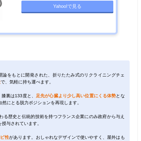
Yahoo!で見る
勢理論をもとに開発された、折りたたみ式のリクライニングチェ
量
で、気軽に持ち運べます。
膝裏は133度と、
足先が心臓より少し高い位置にくる体勢
とな
自然にとる脱力ポジションを再現します。
わる歴史と伝統的技術を持つフランス企業にのみ政府から与え
を授与されています。
カビ性
があります。おしゃれなデザインで使いやすく、屋外はも