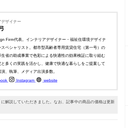
アデザイナー
弓
Design Firm代表。インテリアデザイナー・福祉住環境デザイナ
ースペシャリスト。都市型高齢者専用賃貸住宅（第一号）の
厚生省の助成事業で色彩による快適性の効果検証に取り組む
究と多くの実践を活かし、健康で快適な暮らしをご提案して
講演、執筆、メディア出演多数。
book
Instagram
website
9月に解説していただきました。なお、記事中の商品の価格は更新