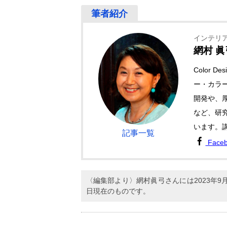
インテリ
網村 眞
Color 
ー・カラ
開発や、
など、研
います。
記事一覧
Face
〈編集部より〉網村眞弓さんには2023年
日現在のものです。