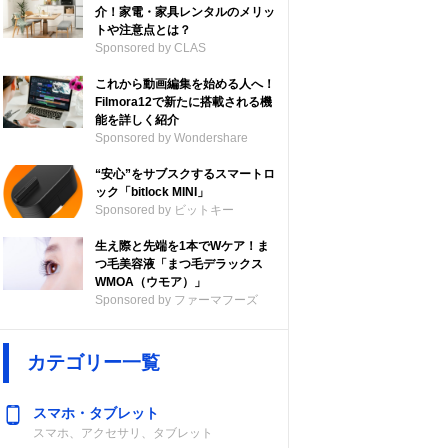
介！家電・家具レンタルのメリッ
トや注意点とは？
Sponsored by CLAS
これから動画編集を始める人へ！
Filmora12で新たに搭載される機
能を詳しく紹介
Sponsored by Wondershare
“安心”をサブスクするスマートロ
ック「bitlock MINI」
Sponsored by ビットキー
生え際と先端を1本でWケア！ま
つ毛美容液「まつ毛デラックス
WMOA（ウモア）」
Sponsored by ファーマフーズ
カテゴリー一覧
スマホ・タブレット
スマホ、アクセサリ、タブレット