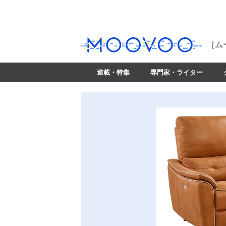
［ム
連載・特集
専門家・ライター