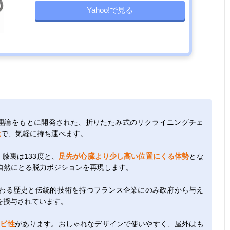
Yahoo!で見る
勢理論をもとに開発された、折りたたみ式のリクライニングチェ
量
で、気軽に持ち運べます。
膝裏は133度と、
足先が心臓より少し高い位置にくる体勢
とな
自然にとる脱力ポジションを再現します。
わる歴史と伝統的技術を持つフランス企業にのみ政府から与え
を授与されています。
カビ性
があります。おしゃれなデザインで使いやすく、屋外はも