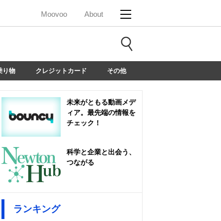
Moovoo
About
乗り物
クレジットカード
その他
未来がともる動画メデ
ィア。最先端の情報を
チェック！
科学と企業と出会う、
つながる
ランキング