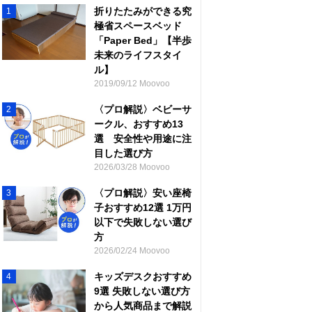
折りたたみができる究
1
極省スペースベッド
「Paper Bed」【半歩
未来のライフスタイ
ル】
2019/09/12 Moovoo
〈プロ解説〉ベビーサ
2
ークル、おすすめ13
選 安全性や用途に注
目した選び方
2026/03/28 Moovoo
〈プロ解説〉安い座椅
3
子おすすめ12選 1万円
以下で失敗しない選び
方
2026/02/24 Moovoo
キッズデスクおすすめ
4
9選 失敗しない選び方
から人気商品まで解説