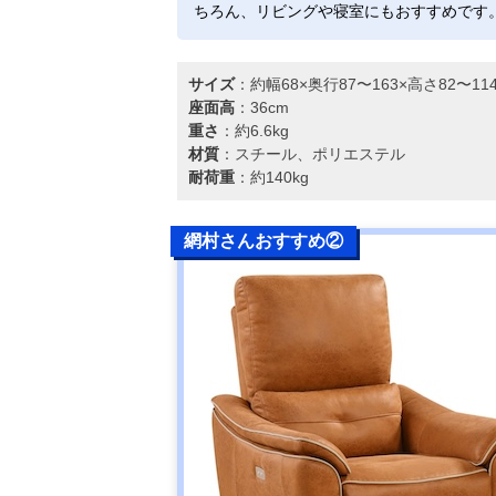
ちろん、リビングや寝室にもおすすめです
サイズ
：約幅68×奥行87〜163×高さ82〜1
座面高
：36cm
重さ
：約6.6kg
材質
：スチール、ポリエステル
耐荷重
：約140kg
網村さんおすすめ②