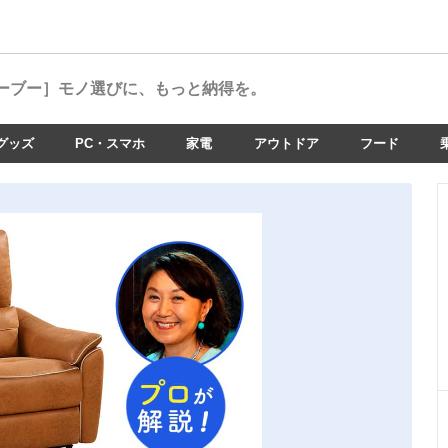
ーブー］
モノ選びに、もっと納得を。
グッズ
PC・スマホ
家電
アウトドア
フード