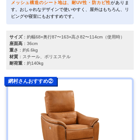
メッシュ構造のシート地は、耐UV性・防カビ性
がありま
す。おしゃれなデザインで使いやすく、屋外はもちろん、リ
ビングや寝室にもおすすめです。
サイズ
：約幅68×奥行87〜163×高さ82〜114cm（使用時）
座面高
：36cm
重さ
：約6.6kg
材質
：スチール、ポリエステル
耐荷重
：約140kg
網村さんおすすめ②