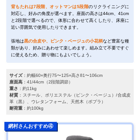
背もたれは7段階、オットマンは5段階
のリクライニングに
対応し、好みの角度が選べます。座面の高さは44cm、41cm
と2段階で選べるので、体形に合わせて高くしたり、床座に
近い雰囲気で使用したりできます。
張地は
黒の合皮や、ピンク・ベージュの小花柄
など豊富な種
類があり、好みにあわせて楽しめます。組み立て不要ですぐ
に使えるため、贈り物にもよいでしょう。
サイズ
：約幅60×奥行75〜125×高さ81〜106cm
座面高
：41/44cm（2段階調節）
重さ
：約11kg
材質
：スチール、ポリエステル（ピンク・ベージュ）/合成皮
革（黒）、ウレタンフォーム、天然木（ポプラ）
耐荷重
：約100kg
網村さんおすすめ④