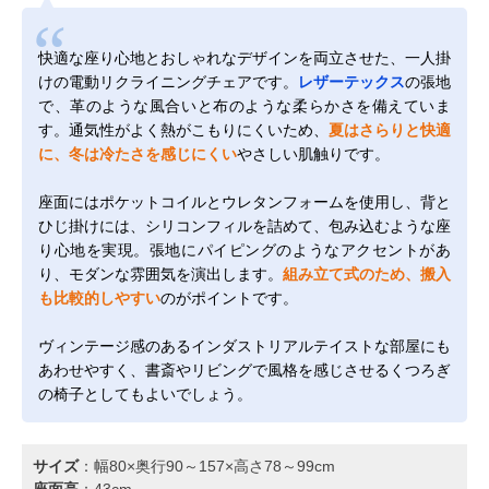
快適な座り心地とおしゃれなデザインを両立させた、一人掛
けの電動リクライニングチェアです。
レザーテックス
の張地
で、革のような風合いと布のような柔らかさを備えていま
す。通気性がよく熱がこもりにくいため、
夏はさらりと快適
に、冬は冷たさを感じにくい
やさしい肌触りです。
座面にはポケットコイルとウレタンフォームを使用し、背と
ひじ掛けには、シリコンフィルを詰めて、包み込むような座
り心地を実現。張地にパイピングのようなアクセントがあ
り、モダンな雰囲気を演出します。
組み立て式のため、搬入
も比較的しやすい
のがポイントです。
ヴィンテージ感のあるインダストリアルテイストな部屋にも
あわせやすく、書斎やリビングで風格を感じさせるくつろぎ
の椅子としてもよいでしょう。
サイズ
：幅80×奥行90～157×高さ78～99cm
座面高
：43cm