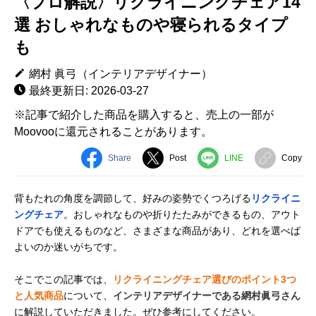
〈プロ解説〉リクライニングチェア14
選 おしゃれなものや寝られるタイプ
も
網村 眞弓（インテリアデザイナー）
最終更新日: 2026-03-27
※記事で紹介した商品を購入すると、売上の一部が
Moovooに還元されることがあります。
Share
Post
LINE
Copy
背もたれの角度を調節して、好みの姿勢でくつろげる
リクライニ
ングチェア
。おしゃれなものや折りたたみができるもの、アウト
ドアでも使えるものなど、さまざまな商品があり、どれを選べば
よいのか迷いがちです。
そこでこの記事では、
リクライニングチェア選びのポイント3つ
と人気商品
について、
インテリアデザイナーである網村眞弓さん
に解説していただきました。ぜひ参考にしてください。