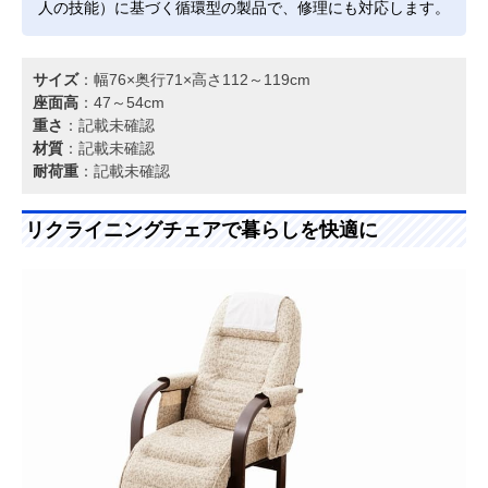
人の技能）に基づく循環型の製品で、修理にも対応します。
サイズ
：幅76×奥行71×高さ112～119cm
座面高
：47～54cm
重さ
：記載未確認
材質
：記載未確認
耐荷重
：記載未確認
リクライニングチェアで暮らしを快適に