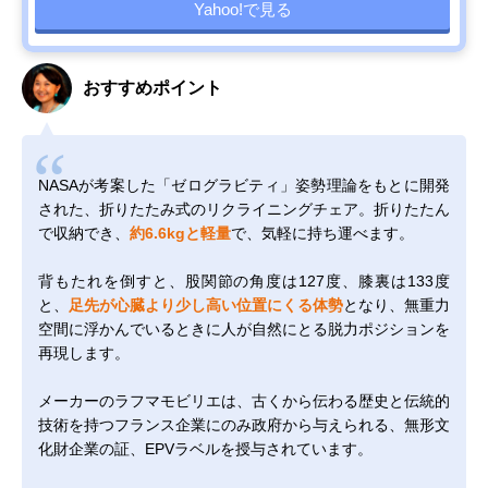
Yahoo!で見る
おすすめポイント
NASAが考案した「ゼログラビティ」姿勢理論をもとに開発
された、折りたたみ式のリクライニングチェア。折りたたん
で収納でき、
約6.6kgと軽量
で、気軽に持ち運べます。
背もたれを倒すと、股関節の角度は127度、膝裏は133度
と、
足先が心臓より少し高い位置にくる体勢
となり、無重力
空間に浮かんでいるときに人が自然にとる脱力ポジションを
再現します。
メーカーのラフマモビリエは、古くから伝わる歴史と伝統的
技術を持つフランス企業にのみ政府から与えられる、無形文
化財企業の証、EPVラベルを授与されています。