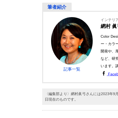
インテリ
網村 眞
Color 
ー・カラ
開発や、
など、研
います。
記事一覧
Face
〈編集部より〉網村眞弓さんには2023年
日現在のものです。