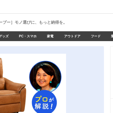
ーブー］
モノ選びに、もっと納得を。
グッズ
PC・スマホ
家電
アウトドア
フード