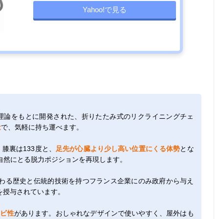
Yahoo!で見る
勢理論をもとに開発された、折りたたみ式のリクライニングチェ
量
で、気軽に持ち運べます。
膝裏は133度と、
足先が心臓より少し高い位置にくる体勢
とな
自然にとる脱力ポジションを再現します。
わる歴史と伝統的技術を持つフランス企業にのみ政府から与え
を授与されています。
カビ性
があります。おしゃれなデザインで使いやすく、屋外はも