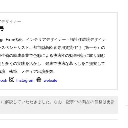
アデザイナー
弓
Design Firm代表。インテリアデザイナー・福祉住環境デザイナ
ースペシャリスト。都市型高齢者専用賃貸住宅（第一号）の
厚生省の助成事業で色彩による快適性の効果検証に取り組む
究と多くの実践を活かし、健康で快適な暮らしをご提案して
講演、執筆、メディア出演多数。
book
Instagram
website
9月に解説していただきました。なお、記事中の商品の価格は更新