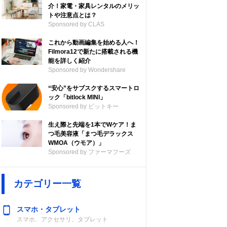
介！家電・家具レンタルのメリッ
トや注意点とは？
Sponsored by CLAS
これから動画編集を始める人へ！
Filmora12で新たに搭載される機
能を詳しく紹介
Sponsored by Wondershare
“安心”をサブスクするスマートロ
ック「bitlock MINI」
Sponsored by ビットキー
生え際と先端を1本でWケア！ま
つ毛美容液「まつ毛デラックス
WMOA（ウモア）」
Sponsored by ファーマフーズ
カテゴリー一覧
スマホ・タブレット
スマホ、アクセサリ、タブレット