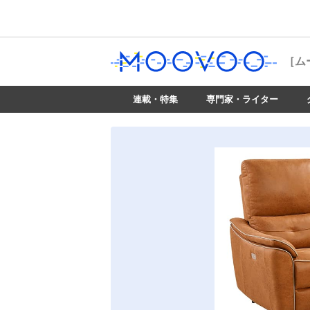
［ム
連載・特集
専門家・ライター