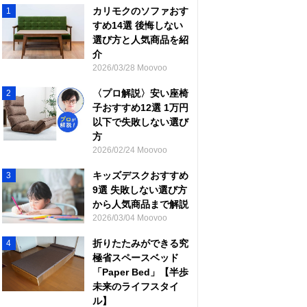
カリモクのソファおす
1
すめ14選 後悔しない
選び方と人気商品を紹
介
2026/03/28 Moovoo
〈プロ解説〉安い座椅
2
子おすすめ12選 1万円
以下で失敗しない選び
方
2026/02/24 Moovoo
キッズデスクおすすめ
3
9選 失敗しない選び方
から人気商品まで解説
2026/03/04 Moovoo
折りたたみができる究
4
極省スペースベッド
「Paper Bed」【半歩
未来のライフスタイ
ル】