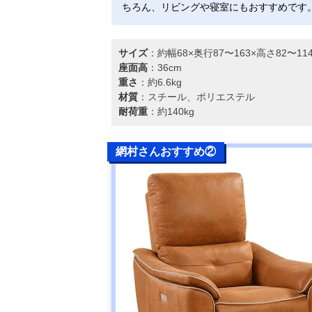
ちろん、リビングや寝室にもおすすめです
サイズ
：約幅68×奥行87〜163×高さ82〜1
座面高
：36cm
重さ
：約6.6kg
材質
：スチール、ポリエステル
耐荷重
：約140kg
網村さんおすすめ②