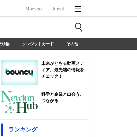
Moovoo
About
乗り物
クレジットカード
その他
未来がともる動画メデ
ィア。最先端の情報を
チェック！
科学と企業と出会う、
つながる
ランキング