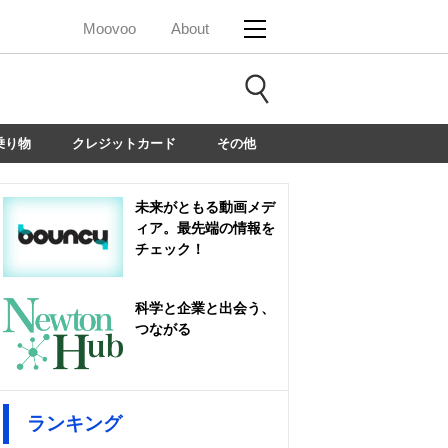
Moovoo
About
乗り物
クレジットカード
その他
未来がともる動画メデ
ィア。最先端の情報を
チェック！
科学と企業と出会う、
つながる
ランキング