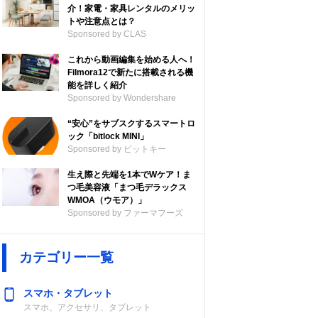
介！家電・家具レンタルのメリッ
トや注意点とは？
Sponsored by CLAS
これから動画編集を始める人へ！
Filmora12で新たに搭載される機
能を詳しく紹介
Sponsored by Wondershare
“安心”をサブスクするスマートロ
ック「bitlock MINI」
Sponsored by ビットキー
生え際と先端を1本でWケア！ま
つ毛美容液「まつ毛デラックス
WMOA（ウモア）」
Sponsored by ファーマフーズ
カテゴリー一覧
スマホ・タブレット
スマホ、アクセサリ、タブレット