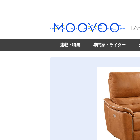
［ム
連載・特集
専門家・ライター