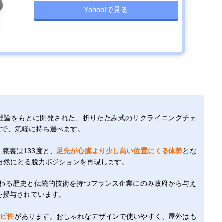
Yahoo!で見る
勢理論をもとに開発された、折りたたみ式のリクライニングチェ
量
で、気軽に持ち運べます。
膝裏は133度と、
足先が心臓より少し高い位置にくる体勢
とな
自然にとる脱力ポジションを再現します。
わる歴史と伝統的技術を持つフランス企業にのみ政府から与え
を授与されています。
カビ性
があります。おしゃれなデザインで使いやすく、屋外はも