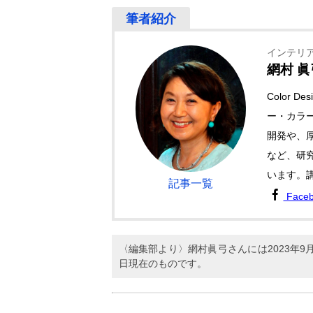
インテリ
網村 眞
Color 
ー・カラ
開発や、
など、研
います。
記事一覧
Face
〈編集部より〉網村眞弓さんには2023年
日現在のものです。