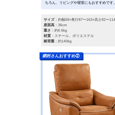
ちろん、リビングや寝室にもおすすめです
サイズ
：約幅68×奥行87〜163×高さ82〜1
座面高
：36cm
重さ
：約6.6kg
材質
：スチール、ポリエステル
耐荷重
：約140kg
網村さんおすすめ②