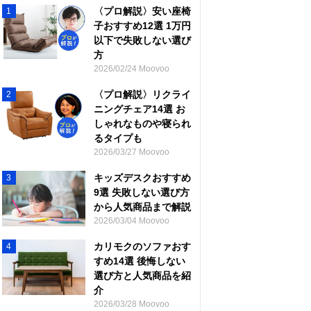
〈プロ解説〉安い座椅
1
子おすすめ12選 1万円
以下で失敗しない選び
方
2026/02/24 Moovoo
〈プロ解説〉リクライ
2
ニングチェア14選 お
しゃれなものや寝られ
るタイプも
2026/03/27 Moovoo
キッズデスクおすすめ
3
9選 失敗しない選び方
から人気商品まで解説
2026/03/04 Moovoo
カリモクのソファおす
4
すめ14選 後悔しない
選び方と人気商品を紹
介
2026/03/28 Moovoo