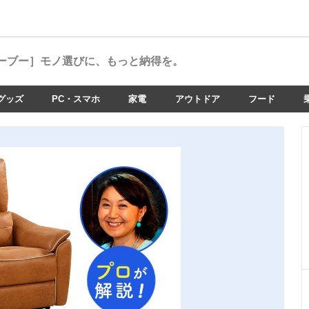
ーブー］
モノ選びに、もっと納得を。
グッズ
PC・スマホ
家電
アウトドア
フード