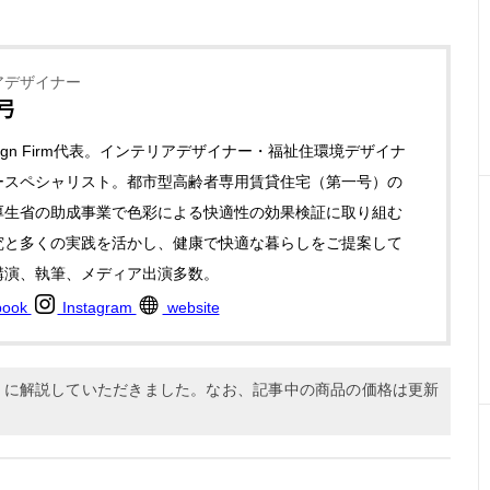
アデザイナー
弓
Design Firm代表。インテリアデザイナー・福祉住環境デザイナ
ースペシャリスト。都市型高齢者専用賃貸住宅（第一号）の
厚生省の助成事業で色彩による快適性の効果検証に取り組む
究と多くの実践を活かし、健康で快適な暮らしをご提案して
講演、執筆、メディア出演多数。
book
Instagram
website
9月に解説していただきました。なお、記事中の商品の価格は更新