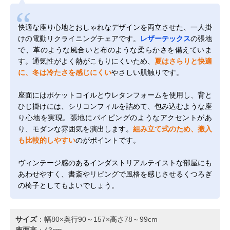
快適な座り心地とおしゃれなデザインを両立させた、一人掛
けの電動リクライニングチェアです。
レザーテックス
の張地
で、革のような風合いと布のような柔らかさを備えていま
す。通気性がよく熱がこもりにくいため、
夏はさらりと快適
に、冬は冷たさを感じにくい
やさしい肌触りです。
座面にはポケットコイルとウレタンフォームを使用し、背と
ひじ掛けには、シリコンフィルを詰めて、包み込むような座
り心地を実現。張地にパイピングのようなアクセントがあ
り、モダンな雰囲気を演出します。
組み立て式のため、搬入
も比較的しやすい
のがポイントです。
ヴィンテージ感のあるインダストリアルテイストな部屋にも
あわせやすく、書斎やリビングで風格を感じさせるくつろぎ
の椅子としてもよいでしょう。
サイズ
：幅80×奥行90～157×高さ78～99cm
座面高
：43cm