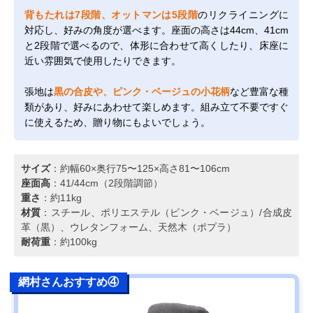
背もたれは7段階、オットマンは5段階
のリクライニングに
対応し、好みの角度が選べます。座面の高さは44cm、41cm
と2段階で選べるので、体形に合わせて高くしたり、床座に
近い雰囲気で使用したりできます。
張地は
黒の合皮や、ピンク・ベージュの小花柄
など豊富な種
類があり、好みにあわせて楽しめます。組み立て不要ですぐ
に使えるため、贈り物にもよいでしょう。
サイズ
：約幅60×奥行75〜125×高さ81〜106cm
座面高
：41/44cm（2段階調節）
重さ
：約11kg
材質
：スチール、ポリエステル（ピンク・ベージュ）/合成皮
革（黒）、ウレタンフォーム、天然木（ポプラ）
耐荷重
：約100kg
網村さんおすすめ④