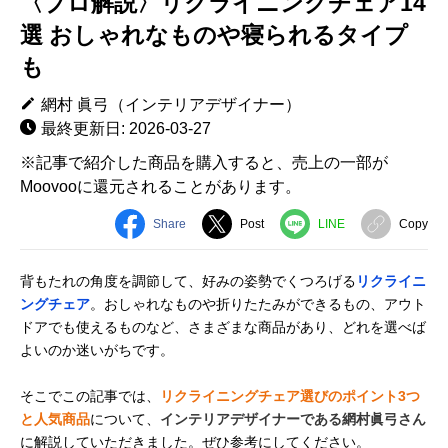
〈プロ解説〉リクライニングチェア14
選 おしゃれなものや寝られるタイプ
も
網村 眞弓（インテリアデザイナー）
最終更新日: 2026-03-27
※記事で紹介した商品を購入すると、売上の一部が
Moovooに還元されることがあります。
Share
Post
LINE
Copy
背もたれの角度を調節して、好みの姿勢でくつろげる
リクライニ
ングチェア
。おしゃれなものや折りたたみができるもの、アウト
ドアでも使えるものなど、さまざまな商品があり、どれを選べば
よいのか迷いがちです。
そこでこの記事では、
リクライニングチェア選びのポイント3つ
と人気商品
について、
インテリアデザイナーである網村眞弓さん
に解説していただきました。ぜひ参考にしてください。