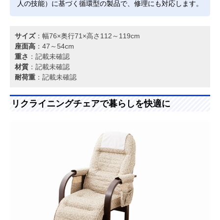
人の技能）に基づく循環型の製品で、修理にも対応します。
サイズ
：幅76×奥行71×高さ112～119cm
座面高
：47～54cm
重さ
：記載未確認
材質
：記載未確認
耐荷重
：記載未確認
リクライニングチェアで暮らしを快適に