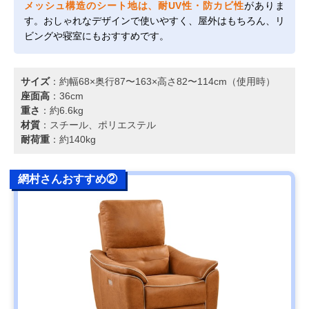
メッシュ構造のシート地は、耐UV性・防カビ性
がありま
す。おしゃれなデザインで使いやすく、屋外はもちろん、リ
ビングや寝室にもおすすめです。
サイズ
：約幅68×奥行87〜163×高さ82〜114cm（使用時）
座面高
：36cm
重さ
：約6.6kg
材質
：スチール、ポリエステル
耐荷重
：約140kg
網村さんおすすめ②