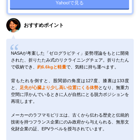
Yahoo!で見る
おすすめポイント
NASAが考案した「ゼログラビティ」姿勢理論をもとに開発
された、折りたたみ式のリクライニングチェア。折りたたん
で収納でき、
約6.6kgと軽量
で、気軽に持ち運べます。
背もたれを倒すと、股関節の角度は127度、膝裏は133度
と、
足先が心臓より少し高い位置にくる体勢
となり、無重力
空間に浮かんでいるときに人が自然にとる脱力ポジションを
再現します。
メーカーのラフマモビリエは、古くから伝わる歴史と伝統的
技術を持つフランス企業にのみ政府から与えられる、無形文
化財企業の証、EPVラベルを授与されています。