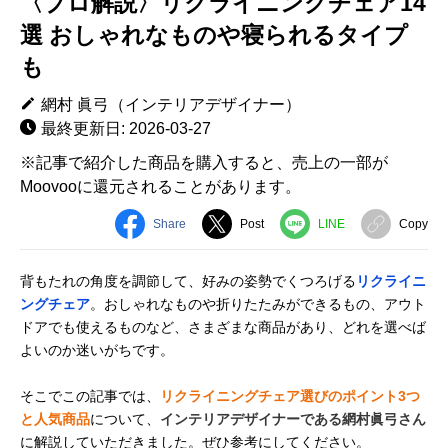
〈プロ解説〉リクライニングチェア14
選 おしゃれなものや寝られるタイプ
も
網村 眞弓（インテリアデザイナー）
最終更新日: 2026-03-27
※記事で紹介した商品を購入すると、売上の一部が
Moovooに還元されることがあります。
Share
Post
LINE
Copy
背もたれの角度を調節して、好みの姿勢でくつろげる
リクライニ
ングチェア
。おしゃれなものや折りたたみができるもの、アウト
ドアでも使えるものなど、さまざまな商品があり、どれを選べば
よいのか迷いがちです。
そこでこの記事では、
リクライニングチェア選びのポイント3つ
と人気商品
について、
インテリアデザイナーである網村眞弓さん
に解説していただきました。ぜひ参考にしてください。