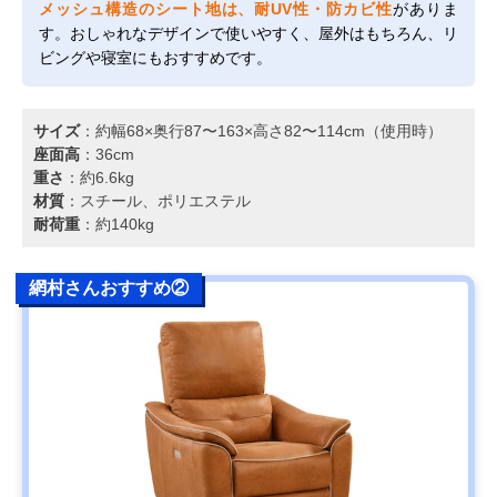
メッシュ構造のシート地は、耐UV性・防カビ性
がありま
す。おしゃれなデザインで使いやすく、屋外はもちろん、リ
ビングや寝室にもおすすめです。
サイズ
：約幅68×奥行87〜163×高さ82〜114cm（使用時）
座面高
：36cm
重さ
：約6.6kg
材質
：スチール、ポリエステル
耐荷重
：約140kg
網村さんおすすめ②