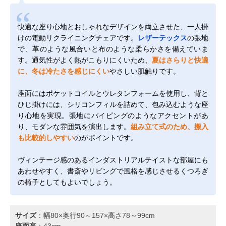
快適な座り心地とおしゃれなデザインを両立させた、一人掛
けの電動リクライニングチェアです。
レザーテックス
の張地
で、革のような風合いと布のような柔らかさを備えていま
す。通気性がよく熱がこもりにくいため、
夏はさらりと快適
に、冬は冷たさを感じにくい
やさしい肌触りです。
座面にはポケットコイルとウレタンフォームを使用し、背と
ひじ掛けには、シリコンフィルを詰めて、包み込むような座
り心地を実現。張地にパイピングのようなアクセントがあ
り、モダンな雰囲気を演出します。
組み立て式のため、搬入
も比較的しやすい
のがポイントです。
ヴィンテージ感のあるインダストリアルテイストな部屋にも
あわせやすく、書斎やリビングで風格を感じさせるくつろぎ
の椅子としてもよいでしょう。
サイズ
：幅80×奥行90～157×高さ78～99cm
座面高
：43cm