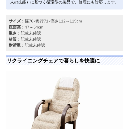
人の技能）に基づく循環型の製品で、修理にも対応します。
サイズ
：幅76×奥行71×高さ112～119cm
座面高
：47～54cm
重さ
：記載未確認
材質
：記載未確認
耐荷重
：記載未確認
リクライニングチェアで暮らしを快適に