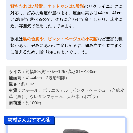
背もたれは7段階、オットマンは5段階
のリクライニングに
対応し、好みの角度が選べます。座面の高さは44cm、41cm
と2段階で選べるので、体形に合わせて高くしたり、床座に
近い雰囲気で使用したりできます。
張地は
黒の合皮や、ピンク・ベージュの小花柄
など豊富な種
類があり、好みにあわせて楽しめます。組み立て不要ですぐ
に使えるため、贈り物にもよいでしょう。
サイズ
：約幅60×奥行75〜125×高さ81〜106cm
座面高
：41/44cm（2段階調節）
重さ
：約11kg
材質
：スチール、ポリエステル（ピンク・ベージュ）/合成皮
革（黒）、ウレタンフォーム、天然木（ポプラ）
耐荷重
：約100kg
網村さんおすすめ④