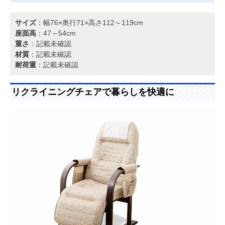
サイズ
：幅76×奥行71×高さ112～119cm
座面高
：47～54cm
重さ
：記載未確認
材質
：記載未確認
耐荷重
：記載未確認
リクライニングチェアで暮らしを快適に