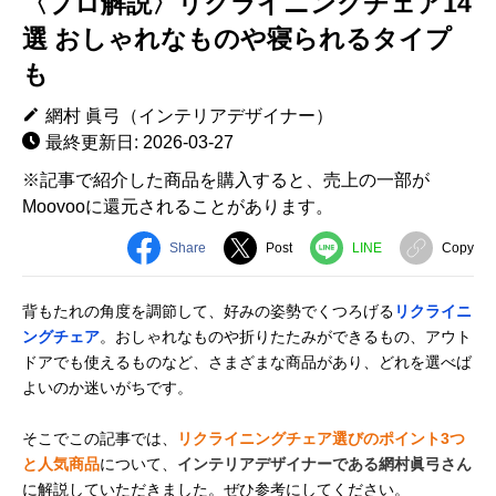
〈プロ解説〉リクライニングチェア14
選 おしゃれなものや寝られるタイプ
も
網村 眞弓（インテリアデザイナー）
最終更新日: 2026-03-27
※記事で紹介した商品を購入すると、売上の一部が
Moovooに還元されることがあります。
Share
Post
LINE
Copy
背もたれの角度を調節して、好みの姿勢でくつろげる
リクライニ
ングチェア
。おしゃれなものや折りたたみができるもの、アウト
ドアでも使えるものなど、さまざまな商品があり、どれを選べば
よいのか迷いがちです。
そこでこの記事では、
リクライニングチェア選びのポイント3つ
と人気商品
について、
インテリアデザイナーである網村眞弓さん
に解説していただきました。ぜひ参考にしてください。