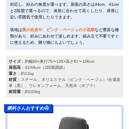
対応し、好みの角度が選べます。座面の高さは44cm、41cm
と2段階で選べるので、体形に合わせて高くしたり、床座に
近い雰囲気で使用したりできます。
張地は
黒の合皮や、ピンク・ベージュの小花柄
など豊富な種
類があり、好みにあわせて楽しめます。組み立て不要ですぐ
に使えるため、贈り物にもよいでしょう。
サイズ
：約幅60×奥行75〜125×高さ81〜106cm
座面高
：41/44cm（2段階調節）
重さ
：約11kg
材質
：スチール、ポリエステル（ピンク・ベージュ）/合成皮
革（黒）、ウレタンフォーム、天然木（ポプラ）
耐荷重
：約100kg
網村さんおすすめ④