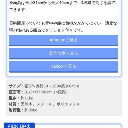
座面高は最小31cmから最大40cmまで、4段階で高さを調節
できます。
長時間座っていても背中や腰に負担がかかりにくい、適度な
弾力性のある腰当てクッション付きです。
Amazonで見る
楽天市場で見る
Yahoo!で見る
サイズ
：幅57×奥行60～108×高さ64cm
座面高
：31/34/37/40cm（4段階）
重さ
：約11kg
材質
：天然木、スチール、ポリエステル
耐荷重
：約80kg
PICK UP②