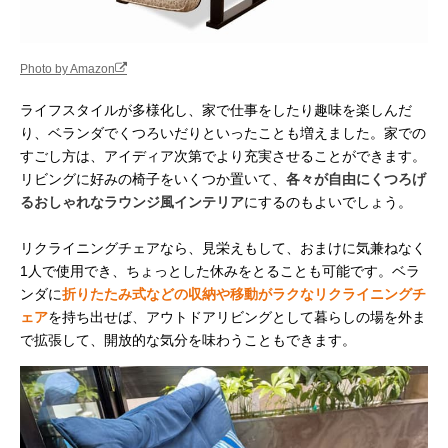
Photo by Amazon
ライフスタイルが多様化し、家で仕事をしたり趣味を楽しんだ
り、ベランダでくつろいだりといったことも増えました。家での
すごし方は、アイディア次第でより充実させることができます。
リビングに好みの椅子をいくつか置いて、
各々が自由にくつろげ
るおしゃれなラウンジ風インテリア
にするのもよいでしょう。
リクライニングチェアなら、見栄えもして、おまけに気兼ねなく
1人で使用でき、ちょっとした休みをとることも可能です。ベラ
ンダに
折りたたみ式などの収納や移動がラクなリクライニングチ
ェア
を持ち出せば、アウトドアリビングとして暮らしの場を外ま
で拡張して、開放的な気分を味わうこともできます。