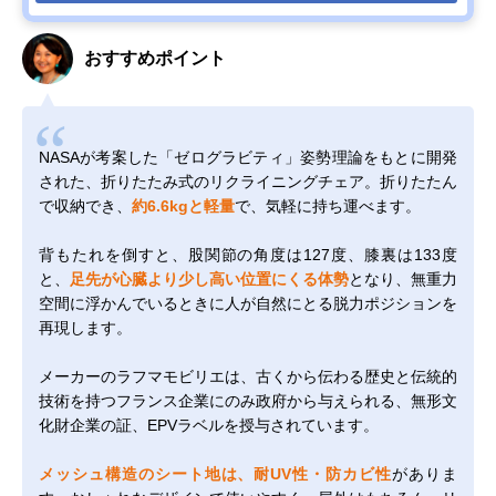
おすすめポイント
NASAが考案した「ゼログラビティ」姿勢理論をもとに開発
された、折りたたみ式のリクライニングチェア。折りたたん
で収納でき、
約6.6kgと軽量
で、気軽に持ち運べます。
背もたれを倒すと、股関節の角度は127度、膝裏は133度
と、
足先が心臓より少し高い位置にくる体勢
となり、無重力
空間に浮かんでいるときに人が自然にとる脱力ポジションを
再現します。
メーカーのラフマモビリエは、古くから伝わる歴史と伝統的
技術を持つフランス企業にのみ政府から与えられる、無形文
化財企業の証、EPVラベルを授与されています。
メッシュ構造のシート地は、耐UV性・防カビ性
がありま