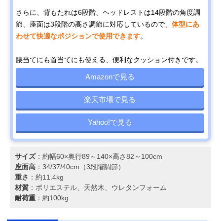
さらに、背もたれは6段階、ヘッドレストは14段階の角度調
節、座面は3段階の高さ調節に対応しているので、
体型にあ
わせて快適なポジションで使用できます
。
腰当てにも首当てにも使える、便利なクッション付きです。
Amazonで見る
楽天市場で見る
Yahoo!で見る
サイズ
：約幅60×奥行89～140×高さ82～100cm
座面高
：34/37/40cm（3段階調節）
重さ
：約11.4kg
材質
：ポリエステル、天然木、ウレタンフォーム
耐荷重
：約100kg