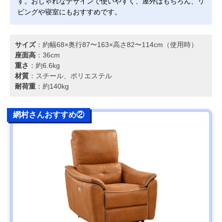
す。おしゃれなデザインで使いやすく、屋外はもちろん、リ
ビングや寝室にもおすすめです。
サイズ
：約幅68×奥行87〜163×高さ82〜114cm（使用時）
座面高
：36cm
重さ
：約6.6kg
材質
：スチール、ポリエステル
耐荷重
：約140kg
網村さんおすすめ②