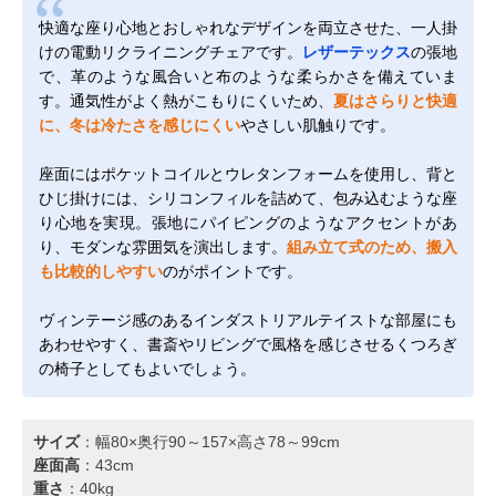
快適な座り心地とおしゃれなデザインを両立させた、一人掛
けの電動リクライニングチェアです。
レザーテックス
の張地
で、革のような風合いと布のような柔らかさを備えていま
す。通気性がよく熱がこもりにくいため、
夏はさらりと快適
に、冬は冷たさを感じにくい
やさしい肌触りです。
座面にはポケットコイルとウレタンフォームを使用し、背と
ひじ掛けには、シリコンフィルを詰めて、包み込むような座
り心地を実現。張地にパイピングのようなアクセントがあ
り、モダンな雰囲気を演出します。
組み立て式のため、搬入
も比較的しやすい
のがポイントです。
ヴィンテージ感のあるインダストリアルテイストな部屋にも
あわせやすく、書斎やリビングで風格を感じさせるくつろぎ
の椅子としてもよいでしょう。
サイズ
：幅80×奥行90～157×高さ78～99cm
座面高
：43cm
重さ
：40kg