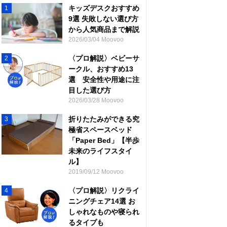
キッズデスクおすすめ
1
9選 失敗しない選び方
から人気商品まで解説
2026/03/04 Moovoo
〈プロ解説〉ベビーサ
2
ークル、おすすめ13
選 安全性や用途に注
目した選び方
2026/03/28 Moovoo
折りたたみができる究
3
極省スペースベッド
「Paper Bed」【半歩
未来のライフスタイ
ル】
2019/09/12 Moovoo
〈プロ解説〉リクライ
4
ニングチェア14選 お
しゃれなものや寝られ
るタイプも