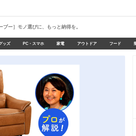
ーブー］
モノ選びに、もっと納得を。
グッズ
PC・スマホ
家電
アウトドア
フード