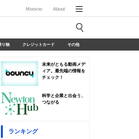
Moovoo
About
乗り物
クレジットカード
その他
未来がともる動画メデ
ィア。最先端の情報を
チェック！
科学と企業と出会う、
つながる
ランキング