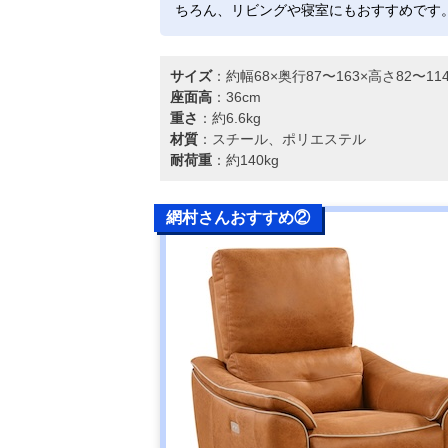
ちろん、リビングや寝室にもおすすめです
サイズ
：約幅68×奥行87〜163×高さ82〜1
座面高
：36cm
重さ
：約6.6kg
材質
：スチール、ポリエステル
耐荷重
：約140kg
網村さんおすすめ②