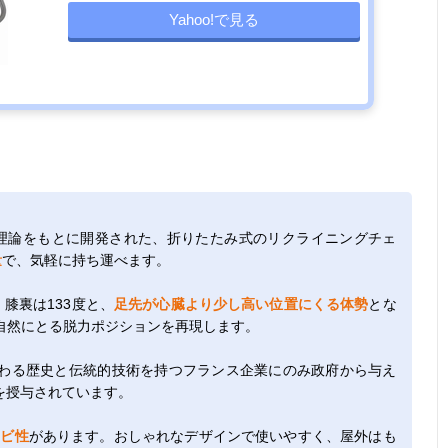
Yahoo!で見る
勢理論をもとに開発された、折りたたみ式のリクライニングチェ
量
で、気軽に持ち運べます。
膝裏は133度と、
足先が心臓より少し高い位置にくる体勢
とな
自然にとる脱力ポジションを再現します。
わる歴史と伝統的技術を持つフランス企業にのみ政府から与え
を授与されています。
カビ性
があります。おしゃれなデザインで使いやすく、屋外はも