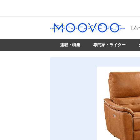
［ム
連載・特集
専門家・ライター