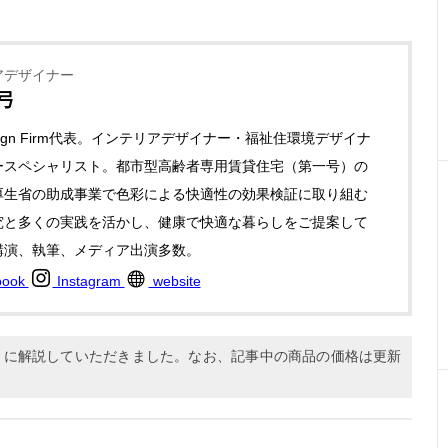
アデザイナー
弓
Design Firm代表。インテリアデザイナー・福祉住環境デザイナ
ースペシャリスト。都市型高齢者専用賃貸住宅（第一号）の
厚生省の助成事業で色彩による快適性の効果検証に取り組む
究と多くの実践を活かし、健康で快適な暮らしをご提案して
講演、執筆、メディア出演多数。
book
Instagram
website
9月に解説していただきました。なお、記事中の商品の価格は更新