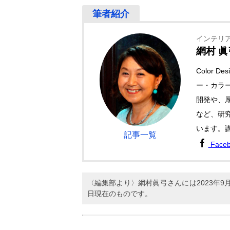
インテリ
網村 眞
Color 
ー・カラ
開発や、
など、研
います。
記事一覧
Face
〈編集部より〉網村眞弓さんには2023年
日現在のものです。