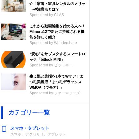
介！家電・家具レンタルのメリッ
トや注意点とは？
Sponsored by CLAS
これから動画編集を始める人へ！
Filmora12で新たに搭載される機
能を詳しく紹介
Sponsored by Wondershare
“安心”をサブスクするスマートロ
ック「bitlock MINI」
Sponsored by ビットキー
生え際と先端を1本でWケア！ま
つ毛美容液「まつ毛デラックス
WMOA（ウモア）」
Sponsored by ファーマフーズ
カテゴリー一覧
スマホ・タブレット
スマホ、アクセサリ、タブレット