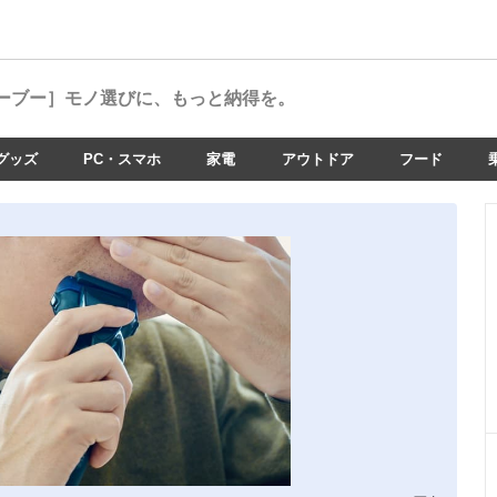
ーブー］
モノ選びに、もっと納得を。
グッズ
PC・スマホ
家電
アウトドア
フード