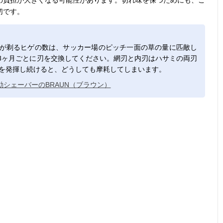
の負担が大きくなる可能性があります。切れ味を保つためにも、こ
切です。
ーが剃るヒゲの数は、サッカー場のピッチ一面の草の量に匹敵し
18ヶ月ごとに刃を交換してください。網刃と内刃はハサミの両刃
能を発揮し続けると、どうしても摩耗してしまいます。
シェーバーのBRAUN（ブラウン）