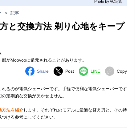
Photo by AC写真
ィ
>
記事
方と交換方法 剃り心地をキープ
5
部がMoovooに還元されることがあります。
Share
Post
LINE
Copy
くれるのが電気シェーバーです。手軽で便利な電気シェーバーです
刃の定期的な交換が欠かせません。
換方法を紹介
します。それぞれのモデルに最適な替え刃と、その特
見つける参考にしてください。