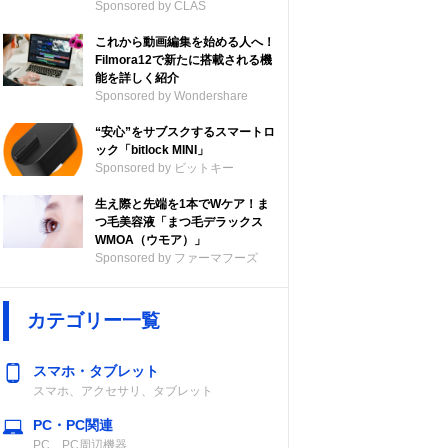
Sponsored by CLAS
これから動画編集を始める人へ！
Filmora12で新たに搭載される機
能を詳しく紹介
Sponsored by Wondershare
“安心”をサブスクするスマートロ
ック「bitlock MINI」
Sponsored by ビットキー
生え際と先端を1本でWケア！ま
つ毛美容液「まつ毛デラックス
WMOA（ウモア）」
Sponsored by ファーマフーズ
カテゴリー一覧
スマホ・タブレット
スマホ、アクセサリ、タブレット
PC・PC関連
PC、PC周辺機器