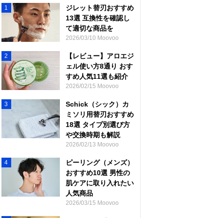
ジレット替刃おすすめ
1
13選 互換性を確認し
て適切な商品を
2026/03/10 Moovoo
【レビュー】アロエジ
2
ェル使い方8通り おす
すめ人気11選も紹介
2026/02/15 Moovoo
Schick（シック）カ
3
ミソリ用替刃おすすめ
18選 タイプ別選び方
や交換時期も解説
2026/02/13 Moovoo
ピーリング（メンズ）
4
おすすめ10選 男性の
肌ケアに取り入れたい
人気商品
2026/03/15 Moovoo