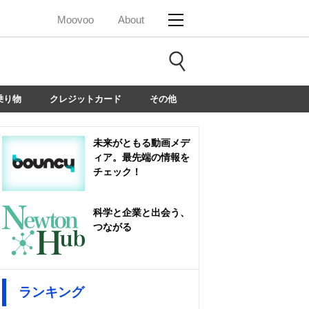
Moovoo
About
乗り物
クレジットカード
その他
未来がともる動画メデ
ィア。最先端の情報を
チェック！
科学と企業と出会う、
つながる
ランキング