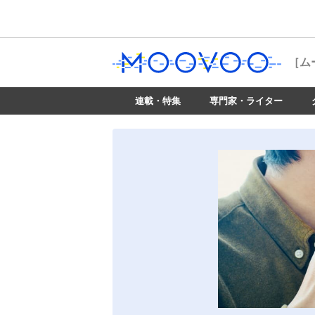
［ム
連載・特集
専門家・ライター