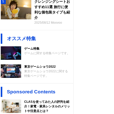
クレンジングシートお
5
すすめ11選 旅行に便
利な個包装タイプも紹
介
2025/08/12 Moovoo
オススメ特集
ゲーム特集
ゲームに関する特集ページです。
東京ゲームショウ2022
東京ゲームショウ2022に関する
特集ページです。
Sponsored Contents
CLASを使ってみた人の評判を紹
介！家電・家具レンタルのメリッ
トや注意点とは？