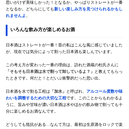
思いがけず美味しかった！となるか、やっぱりストレートが一番
となるか。どちらにしても
新しい楽しみ方を見つけられるかもし
れませんよ
。
いろんな飲み方が楽しめるお酒
日本酒はストレートが一番！昔の私はこんな風に感じていました
が、現在では気分によって割った日本酒も楽しんでいます。
この考え方が変わった一番の理由は、訪れた酒蔵の杜氏さんに
「そもそも日本酒は水で割って卸しているよ？」
と教えてもらっ
たときです。何だと！とだいぶ衝撃的だった思い出。
日本酒を水で割る工程は
「加水」
と呼ばれ、
アルコール度数や味
わいを調整するための大切な工程
です。このことからもわかるよ
うに、旨みや甘味が濃い日本酒は水やほかの飲み物で割っても十
分に楽しめるお酒なんです。
どうしても抵抗がある…なんて方は、最初は生原酒をロックで楽