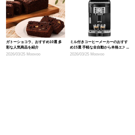
ガトーショコラ、おすすめ10選 多
ミル付きコーヒーメーカーのおすす
彩な人気商品を紹介
め15選 手軽な全自動から本格エス
プレッソまで
2026/03/25 Moovoo
2026/03/25 Moovoo