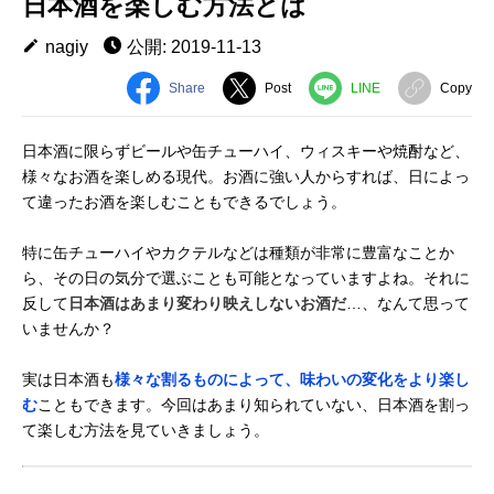
日本酒を楽しむ方法とは
nagiy
公開: 2019-11-13
Share
Post
LINE
Copy
日本酒に限らずビールや缶チューハイ、ウィスキーや焼酎など、
様々なお酒を楽しめる現代。お酒に強い人からすれば、日によっ
て違ったお酒を楽しむこともできるでしょう。
特に缶チューハイやカクテルなどは種類が非常に豊富なことか
ら、その日の気分で選ぶことも可能となっていますよね。それに
反して
日本酒はあまり変わり映えしないお酒だ
…、なんて思って
いませんか？
実は日本酒も
様々な割るものによって、味わいの変化をより楽し
む
こともできます。今回はあまり知られていない、日本酒を割っ
て楽しむ方法を見ていきましょう。