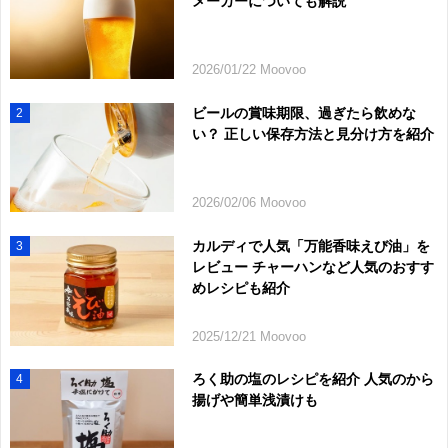
メーカーについても解説
2026/01/22 Moovoo
ビールの賞味期限、過ぎたら飲めな
2
い？ 正しい保存方法と見分け方を紹介
2026/02/06 Moovoo
カルディで人気「万能香味えび油」を
3
レビュー チャーハンなど人気のおすす
めレシピも紹介
2025/12/21 Moovoo
ろく助の塩のレシピを紹介 人気のから
4
揚げや簡単浅漬けも