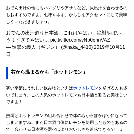
おでん出汁の他にもハマグリやアサリなど、貝出汁を合わせるの
もおすすめですよ。七味やネギ、からしをアクセントにして美味
しくいただきましょう。
おでんの出汁割り日本酒…これはやばい…絶対やばい…
うますぎてやばい…
pic.twitter.com/vNp0ehnVAZ
— 進撃の義人（ギジン） (@naka_4410)
2019年10月11
日
芯から温まるかも「ホットレモン」
寒い季節にうれしい飲み物といえば
ホットレモン
を挙げる方も多
いでしょう。この人気のホットレモンも日本酒と割ると美味しい
ですよ！
熱燗とホットレモンの組み合わせで体の心からぽかぽかになって
しまいますね。また日本酒自体にレモンを使用したものもあるの
で、合わせる日本酒を選べばよりおいしさを追求できるでしょ