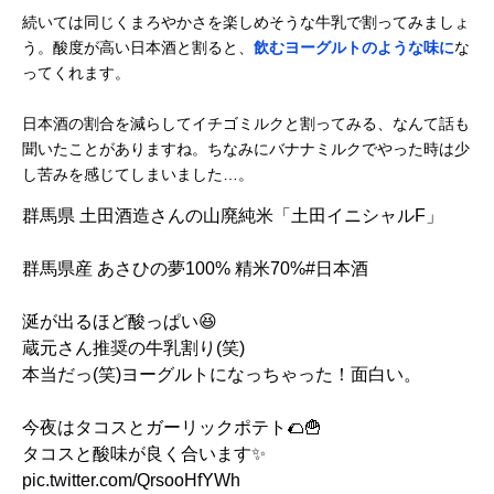
続いては同じくまろやかさを楽しめそうな牛乳で割ってみましょ
う。酸度が高い日本酒と割ると、
飲むヨーグルトのような味に
な
ってくれます。
日本酒の割合を減らしてイチゴミルクと割ってみる、なんて話も
聞いたことがありますね。ちなみにバナナミルクでやった時は少
し苦みを感じてしまいました…。
群馬県 土田酒造さんの山廃純米「土田イニシャルF」
群馬県産 あさひの夢100% 精米70%
#日本酒
涎が出るほど酸っぱい😆
蔵元さん推奨の牛乳割り(笑)
本当だっ(笑)ヨーグルトになっちゃった！面白い。
今夜はタコスとガーリックポテト🌮🍟
タコスと酸味が良く合います✨
pic.twitter.com/QrsooHfYWh