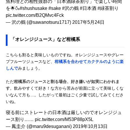
魚料理との相性抜群の「日本酒緑茶割り」で楽しい時間
を🌟🍶
#shushusake
#sake
#沢の鶴
#日本酒
#緑茶割り
pic.twitter.com/B2QMvc4Fck
— 沢の鶴 (@sawanotsuru1717)
2017年5月24日
「オレンジジュース」など柑橘系
こちらも割ると美味しいものですね。オレンジジュースやグレー
プフルーツジュースなど、
柑橘系を合わせてカクテルのように楽
しんで
みましょう。
ただ
柑橘系のジュースと割る場合、好き嫌いが如実にわかれま
す
。飲みやすくて好き！な方から苦みが前面に立って美味しくな
いなんて方も…。したがって最初はごく少量で試してみてくださ
いね。
寝る前にストレートの日本酒は厳しいのでオレンジジュ
ース割り……
pic.twitter.com/M53P88pX5L
— 鳳圭介 (@maru9desuganani)
2019年10月13日