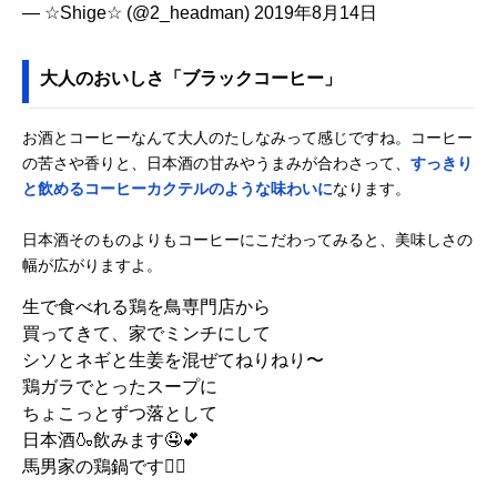
— ☆Shige☆ (@2_headman)
2019年8月14日
大人のおいしさ「ブラックコーヒー」
お酒とコーヒーなんて大人のたしなみって感じですね。コーヒー
の苦さや香りと、日本酒の甘みやうまみが合わさって、
すっきり
と飲めるコーヒーカクテルのような味わいに
なります。
日本酒そのものよりもコーヒーにこだわってみると、美味しさの
幅が広がりますよ。
生で食べれる鶏を鳥専門店から
買ってきて、家でミンチにして
シソとネギと生姜を混ぜてねりねり〜
鶏ガラでとったスープに
ちょこっとずつ落として
日本酒🍶飲みます🤤💕
馬男家の鶏鍋です🙇‍♂️