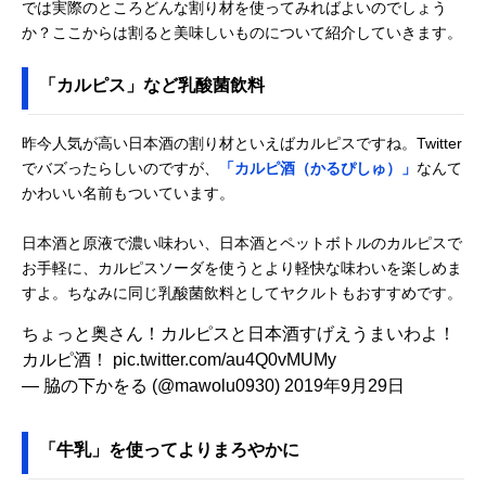
では実際のところどんな割り材を使ってみればよいのでしょう
か？ここからは割ると美味しいものについて紹介していきます。
「カルピス」など乳酸菌飲料
昨今人気が高い日本酒の割り材といえばカルピスですね。Twitter
でバズったらしいのですが、
「カルピ酒（かるぴしゅ）」
なんて
かわいい名前もついています。
日本酒と原液で濃い味わい、日本酒とペットボトルのカルピスで
お手軽に、カルピスソーダを使うとより軽快な味わいを楽しめま
すよ。ちなみに同じ乳酸菌飲料としてヤクルトもおすすめです。
ちょっと奥さん！カルピスと日本酒すげえうまいわよ！
カルピ酒！
pic.twitter.com/au4Q0vMUMy
— 脇の下かをる (@mawolu0930)
2019年9月29日
「牛乳」を使ってよりまろやかに