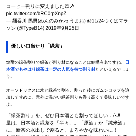
コーヒー割りに変えました😋🎶
pic.twitter.com/bRC0rpXnpZ
— 麺呑川 馬男(めんのみかわ うまお) @11/24つくばマラ
ソン (@TypeB14)
2019年9月25日
優しい口当たり「緑茶」
焼酎の緑茶割りで緑茶が割り材になることは結構有名ですね。
日
本酒でもやはり緑茶は一定の人気を持つ割り材
だといえるでしょ
う。
オーソドックスに氷と緑茶で割る、割った後にガムシロップを追
加して甘めに。意外に温かい緑茶割りも香り高くて美味しいです
よ。
「緑茶割り」を、ぜひ日本酒とも割ってほしい…🍶‼
量は、日本酒と緑茶を「半々」。「原酒」か「純米酒」
に、新茶の水出しで割ると、まろやかな味わいに！