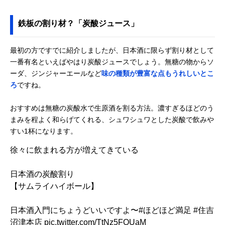
鉄板の割り材？「炭酸ジュース」
最初の方ですでに紹介しましたが、日本酒に限らず割り材として
一番有名といえばやはり炭酸ジュースでしょう。無糖の物からソ
ーダ、ジンジャーエールなど
味の種類が豊富な点もうれしいとこ
ろ
ですね。
おすすめは無糖の炭酸水で生原酒を割る方法。濃すぎるほどのう
まみを程よく和らげてくれる、シュワシュワとした炭酸で飲みや
すい1杯になります。
徐々に飲まれる方が増えてきている
日本酒の炭酸割り
【サムライハイボール】
日本酒入門にちょうどいいですよ〜
#ほどほど満足
#住吉
沼津本店
pic.twitter.com/TtNz5FQUaM