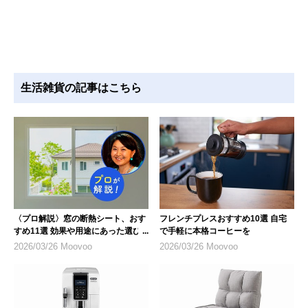
生活雑貨の記事はこちら
〈プロ解説〉窓の断熱シート、おす
フレンチプレスおすすめ10選 自宅
すめ11選 効果や用途にあった選び
で手軽に本格コーヒーを
方も紹介
2026/03/26 Moovoo
2026/03/26 Moovoo