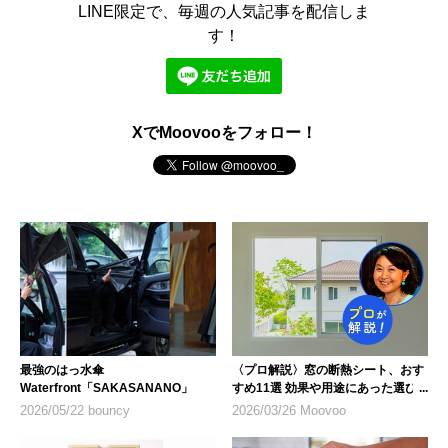
LINE限定で、毎週の人気記事を配信しま
す！
XでMoovooをフォロー！
最強のはっ水傘
〈プロ解説〉窓の断熱シート、おす
Waterfront「SAKASANANO」
すめ11選 効果や用途にあった選び
方も紹介
2026/05/22 bouncy
2026/03/26 Moovoo