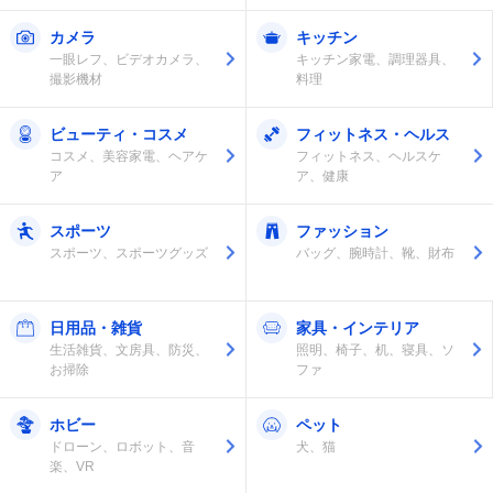
カメラ
キッチン
一眼レフ、ビデオカメラ、
キッチン家電、調理器具、
撮影機材
料理
ビューティ・コスメ
フィットネス・ヘルス
コスメ、美容家電、ヘアケ
フィットネス、ヘルスケ
ア
ア、健康
スポーツ
ファッション
スポーツ、スポーツグッズ
バッグ、腕時計、靴、財布
日用品・雑貨
家具・インテリア
生活雑貨、文房具、防災、
照明、椅子、机、寝具、ソ
お掃除
ファ
ホビー
ペット
ドローン、ロボット、音
犬、猫
楽、VR