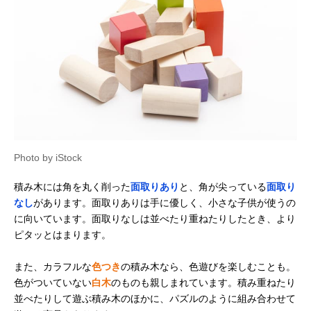
アガツマ ピノチオ
男の子にも女の子
記載未確認
アンパンマン 天才
にも人気のキャラ
脳筒入りつみ木
クター商品
Amazonで見る
エド・インター 音
遊び方いろいろの
あり
Amazonで見る
いっぱいつみき
音が鳴る積み木
‎806371
くもん出版
立体感覚を育てる
記載未確認
Amazonで見る
(KUMON
キューブタイプ
Photo by iStock
PUBLISHING) 図
形キューブつみき
積み木には角を丸く削った
面取りあり
と、角が尖っている
面取り
WK-33
なし
があります。面取りありは手に優しく、小さな子供が使うの
Cuboro(キュボロ)
積み木とビー玉遊
記載未確認
Amazonで見る
に向いています。面取りなしは並べたり重ねたりしたとき、より
STANDARD 32
びを楽しめるセッ
the medium
ト
ピタッとはまります。
Starter Set
ボーネルンド
高級感がある贈り
あり
また、カラフルな
色つき
の積み木なら、色遊びを楽しむことも。
Amazonで見る
(BorneLund) オリ
物におすすめの積
色がついていない
白木
のものも親しまれています。積み重ねたり
ジナル積み木 カラ
み木
並べたりして遊ぶ積み木のほかに、パズルのように組み合わせて
ー（積み木のほん