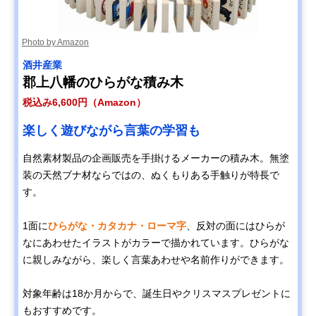
Photo by Amazon
酒井産業
郡上八幡のひらがな積み木
税込み6,600円（Amazon）
楽しく遊びながら言葉の学習も
自然素材製品の企画販売を手掛けるメーカーの積み木。無塗
装の天然ブナ材ならではの、ぬくもりある手触りが特長で
す。
1面に
ひらがな・カタカナ・ローマ字
、反対の面にはひらが
なにあわせたイラストがカラーで描かれています。ひらがな
に親しみながら、楽しく言葉あわせや名前作りができます。
対象年齢は18か月からで、誕生日やクリスマスプレゼントに
もおすすめです。