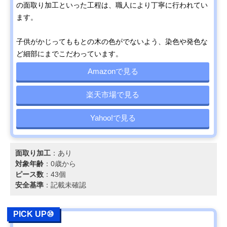
の面取り加工といった工程は、職人により丁寧に行われてい
ます。
子供がかじってももとの木の色がでないよう、染色や発色な
ど細部にまでこだわっています。
Amazonで見る
楽天市場で見る
Yahoo!で見る
面取り加工
：あり
対象年齢
：0歳から
ピース数
：43個
安全基準
：記載未確認
PICK UP⑩