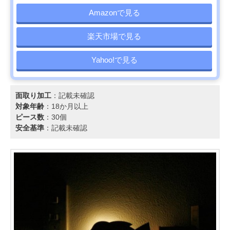
Amazonで見る
楽天市場で見る
Yahoo!で見る
面取り加工
：記載未確認
対象年齢
：18か月以上
ピース数
：30個
安全基準
：記載未確認