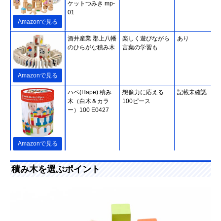
ケットつみき mp-
01
Amazonで見る
酒井産業 郡上八幡
楽しく遊びながら
あり
のひらがな積み木
言葉の学習も
Amazonで見る
ハペ(Hape) 積み
想像力に応える
記載未確認
木（白木＆カラ
100ピース
ー）100 E0427
Amazonで見る
ピープル お米のど
素材にお米を使っ
あり
積み木を選ぶポイント
うぶつつみき いろ
た積み木。出産祝
どり
いにピッタリ
Amazonで見る