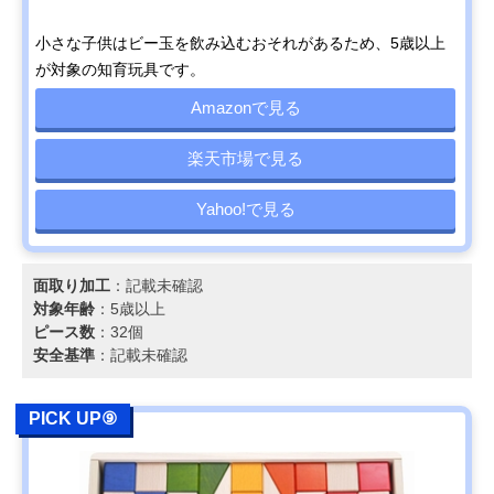
小さな子供はビー玉を飲み込むおそれがあるため、5歳以上
が対象の知育玩具です。
Amazonで見る
楽天市場で見る
Yahoo!で見る
面取り加工
：記載未確認
対象年齢
：5歳以上
ピース数
：32個
安全基準
：記載未確認
PICK UP⑨