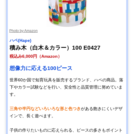
Photo by Amazon
ハペ(Hape)
積み木（白木＆カラー）100 E0427
税込み6,000円（Amazon）
想像力に応える100ピース
世界60か国で知育玩具を販売するブランド、ハペの商品。落
下やカラー試験などを行い、安全性と品質管理に努めていま
す。
三角や半円などいろいろな形と色つき
がある飽きにくいデザ
インで、長く遊べます。
子供の作りたいものに応えられる、ピースの多さもポイント