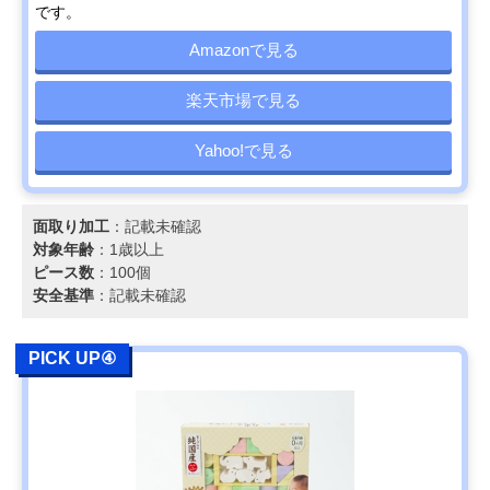
です。
Amazonで見る
楽天市場で見る
Yahoo!で見る
面取り加工
：記載未確認
対象年齢
：1歳以上
ピース数
：100個
安全基準
：記載未確認
PICK UP④