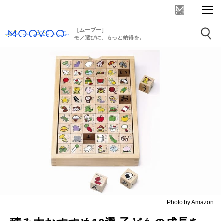
［ムーブー］
モノ選びに、もっと納得を。
Photo by Amazon