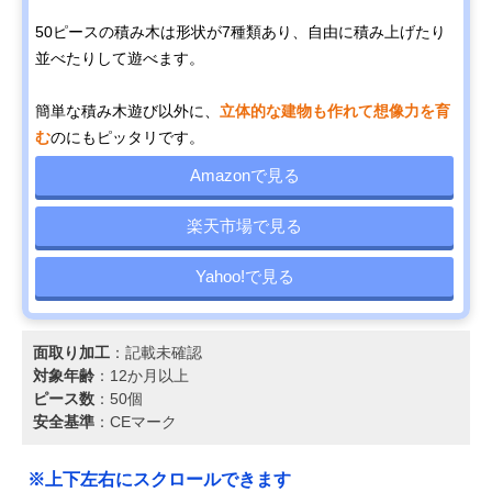
50ピースの積み木は形状が7種類あり、自由に積み上げたり
並べたりして遊べます。
簡単な積み木遊び以外に、
立体的な建物も作れて想像力を育
む
のにもピッタリです。
Amazonで見る
楽天市場で見る
Yahoo!で見る
面取り加工
：記載未確認
対象年齢
：12か月以上
ピース数
：50個
安全基準
：CEマーク
※上下左右にスクロールできます