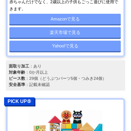
赤ちゃんだけでなく、2歳以上の子供もごっこ遊びに使用で
きます。
Amazonで見る
楽天市場で見る
Yahoo!で見る
面取り加工
：あり
対象年齢
：0か月以上
ピース数
：29個（どうぶつパーツ5個・つみき24個）
安全基準
：記載未確認
PICK UP⑤