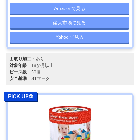
Amazonで見る
楽天市場で見る
Yahoo!で見る
面取り加工
：あり
対象年齢
：18か月以上
ピース数
：50個
安全基準
：STマーク
PICK UP③