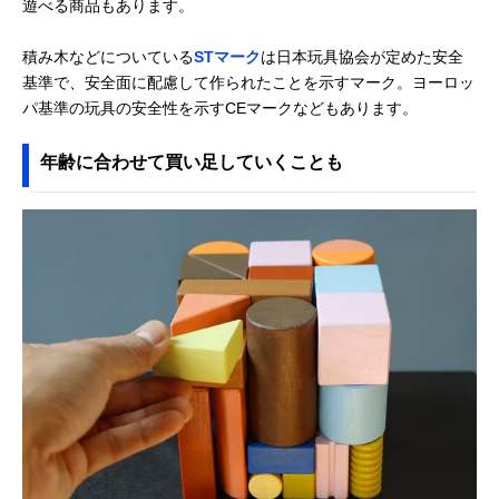
遊べる商品もあります。
付）BZID001
ブリオ(BRIO) つみ
天然木を使ったナ
記載未確認
Amazonで見る
積み木などについている
STマーク
は日本玩具協会が定めた安全
き50ピース 30113
チュラルなデザイ
ン
基準で、安全面に配慮して作られたことを示すマーク。ヨーロッ
パ基準の玩具の安全性を示すCEマークなどもあります。
年齢に合わせて買い足していくことも