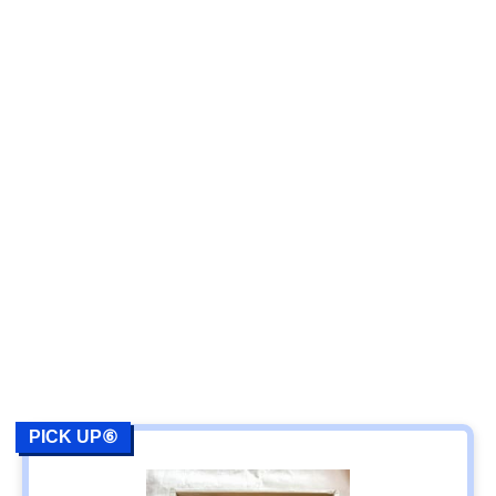
PICK UP⑥