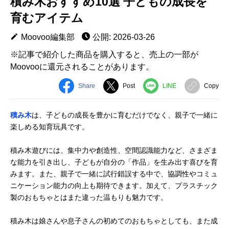
積み木おすすめ10選 子どもの成長を
育むアイテム
Moovoo編集部
公開: 2026-03-26
※記事で紹介した商品を購入すると、売上の一部が
Moovooに還元されることがあります。
Share
Post
LINE
Copy
積み木
は、子どもの成長を豊かに育むだけでなく、親子で一緒に
楽しめる知育玩具です。
積み木遊びには、集中力や創造性、空間認識能力など、さまざま
な能力を引き出し、子どもが自分の「作品」を生み出す喜びを育
みます。また、親子で一緒に試行錯誤する中で、協調性やコミュ
ニケーション能力の向上も期待できます。加えて、プラスチック
製のおもちゃとはまた違った温もりも魅力です。
積み木は娘さんや息子さんの初めてのおもちゃとしても、また成