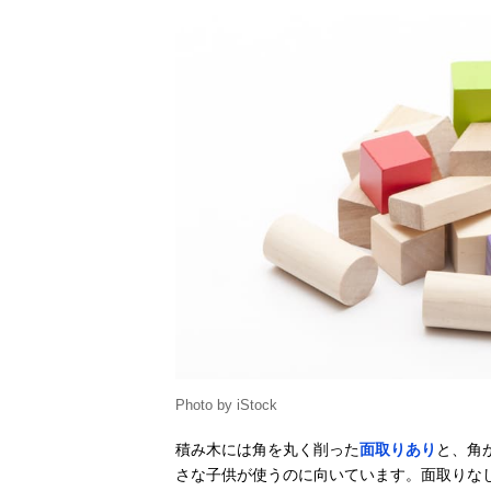
アガツマ ピノ
Amazonで見る
チオ アンパン
マン 天才脳筒
入りつみ木
エド・インター
Amazonで見る
音いっぱいつみ
き ‎806371
くもん出版
Amazonで見る
(KUMON
PUBLISHING)
図形キューブつ
みき WK-33
Cuboro(キュボ
Photo by iStock
Amazonで見る
ロ) STANDARD
32 the medium
積み木には角を丸く削った
面取りあり
と、角
Starter Set
さな子供が使うのに向いています。面取りな