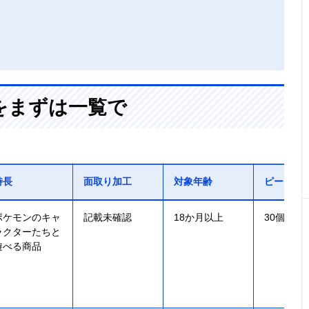
をまずは一覧で
特長
面取り加工
対象年齢
ピース数
ポケモンのキャ
記載未確認
18か月以上
30個
ラクターたちと
遊べる商品