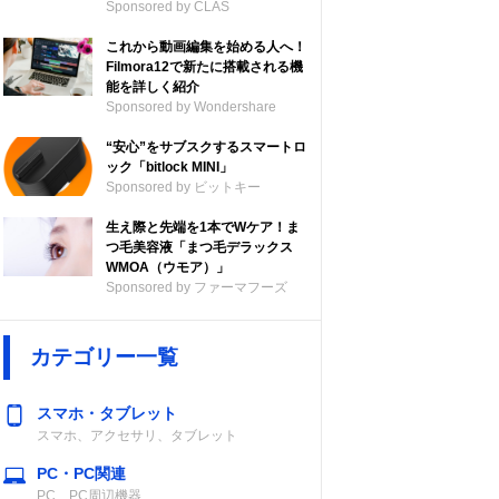
Sponsored by CLAS
これから動画編集を始める人へ！
Filmora12で新たに搭載される機
能を詳しく紹介
Sponsored by Wondershare
“安心”をサブスクするスマートロ
ック「bitlock MINI」
Sponsored by ビットキー
生え際と先端を1本でWケア！ま
つ毛美容液「まつ毛デラックス
WMOA（ウモア）」
Sponsored by ファーマフーズ
安全基準
記載未確認
カテゴリー一覧
スマホ・タブレット
スマホ、アクセサリ、タブレット
PC・PC関連
PC、PC周辺機器