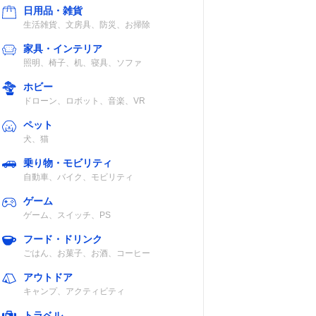
日用品・雑貨
STマーク
生活雑貨、文房具、防災、お掃除
家具・インテリア
照明、椅子、机、寝具、ソファ
ホビー
CEマーク
ドローン、ロボット、音楽、VR
ペット
犬、猫
乗り物・モビリティ
STマーク
自動車、バイク、モビリティ
ゲーム
ゲーム、スイッチ、PS
フード・ドリンク
ごはん、お菓子、お酒、コーヒー
記載未確認
アウトドア
キャンプ、アクティビティ
トラベル