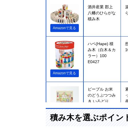
酒井産業 郡上
八幡のひらがな
積み木
Amazonで見る
ハペ(Hape) 積
み木（白木＆カ
ラー）100
E0427
Amazonで見る
ピープル お米
のどうぶつつみ
き いろどり
積み木を選ぶポイン
Amazonで見る