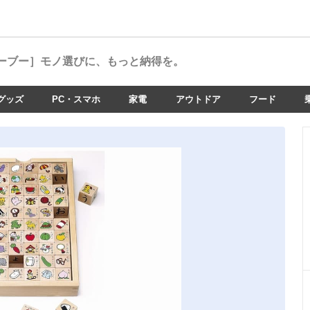
ーブー］
モノ選びに、もっと納得を。
グッズ
PC・スマホ
家電
アウトドア
フード