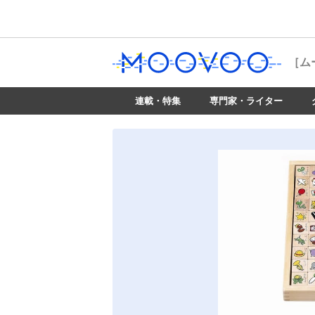
［ム
連載・特集
専門家・ライター