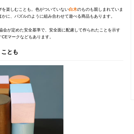
びを楽しむことも。色がついていない
白木
のものも親しまれていま
高級感がある贈
あり
0歳から
43個
ほかに、パズルのように組み合わせて遊べる商品もあります。
り物におすすめ
の積み木
協会が定めた安全基準で、安全面に配慮して作られたことを示す
CEマークなどもあります。
くことも
天然木を使った
記載未確認
12か月以上
50個
ナチュラルなデ
ザイン