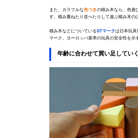
また、カラフルな
色つき
の積み木なら、色遊
ボーネルンド
Amazonで見る
す。積み重ねたり並べたりして遊ぶ積み木の
(BorneLund) オ
リジナル積み木
カラー（積み木
積み木などについている
STマーク
は日本玩具
のほん付）
マーク。ヨーロッパ基準の玩具の安全性を示す
BZID001
年齢に合わせて買い足してい
ブリオ(BRIO)
Amazonで見る
つみき50ピース
30113