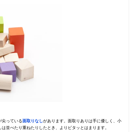
男の子にも女の
記載未確認
1.5歳以上
37個
子にも人気のキ
ャラクター商品
遊び方いろいろ
あり
1歳以上
11個
の音が鳴る積み
木
立体感覚を育て
記載未確認
3歳以上
50個
るキューブタイ
プ
積み木とビー玉
記載未確認
5歳以上
32個
遊びを楽しめる
セット
が尖っている
面取りなし
があります。面取りありは手に優しく、小
しは並べたり重ねたりしたとき、よりピタッとはまります。