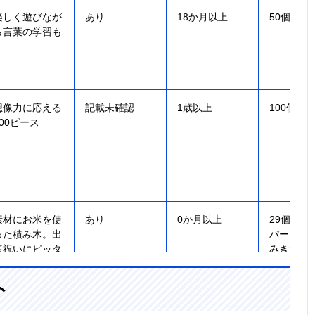
楽しく遊びなが
あり
18か月以上
50個
ら言葉の学習も
想像力に応える
記載未確認
1歳以上
100個
100ピース
素材にお米を使
あり
0か月以上
29個（ど
った積み木。出
パーツ5
産祝いにピッタ
みき24個
リ
ト