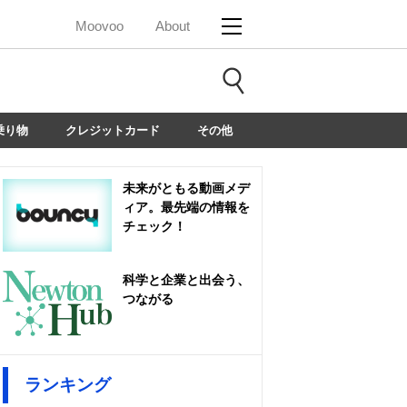
Moovoo
About
乗り物
クレジットカード
その他
未来がともる動画メデ
ィア。最先端の情報を
チェック！
科学と企業と出会う、
つながる
ランキング