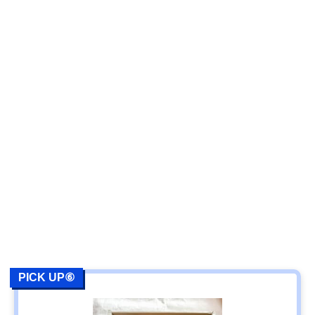
PICK UP⑥