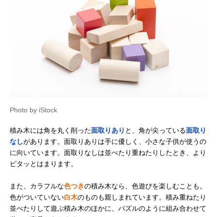
アガツマ ピノチオ
男の子にも女の子
記載未確認
アンパンマン 天才
にも人気のキャラ
脳筒入りつみ木
クター商品
Amazonで見る
エド・インター 音
遊び方いろいろの
あり
Amazonで見る
いっぱいつみき
音が鳴る積み木
‎806371
くもん出版
立体感覚を育てる
記載未確認
Amazonで見る
(KUMON
キューブタイプ
Photo by iStock
PUBLISHING) 図
形キューブつみき
積み木には角を丸く削った
面取りあり
と、角が尖っている
面取り
WK-33
なし
があります。面取りありは手に優しく、小さな子供が使うの
Cuboro(キュボロ)
積み木とビー玉遊
記載未確認
Amazonで見る
に向いています。面取りなしは並べたり重ねたりしたとき、より
STANDARD 32
びを楽しめるセッ
the medium
ト
ピタッとはまります。
Starter Set
ボーネルンド
高級感がある贈り
あり
また、カラフルな
色つき
の積み木なら、色遊びを楽しむことも。
Amazonで見る
(BorneLund) オリ
物におすすめの積
色がついていない
白木
のものも親しまれています。積み重ねたり
ジナル積み木 カラ
み木
並べたりして遊ぶ積み木のほかに、パズルのように組み合わせて
ー（積み木のほん