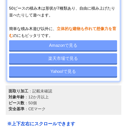
50ピースの積み木は形状が7種類あり、自由に積み上げたり
並べたりして遊べます。
簡単な積み木遊び以外に、
立体的な建物も作れて想像力を育
む
のにもピッタリです。
Amazonで見る
楽天市場で見る
Yahoo!で見る
面取り加工
：記載未確認
対象年齢
：12か月以上
ピース数
：50個
安全基準
：CEマーク
※上下左右にスクロールできます