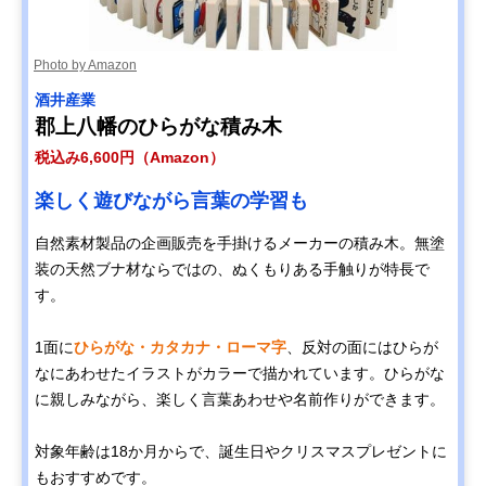
Photo by Amazon
酒井産業
郡上八幡のひらがな積み木
税込み6,600円（Amazon）
楽しく遊びながら言葉の学習も
自然素材製品の企画販売を手掛けるメーカーの積み木。無塗
装の天然ブナ材ならではの、ぬくもりある手触りが特長で
す。
1面に
ひらがな・カタカナ・ローマ字
、反対の面にはひらが
なにあわせたイラストがカラーで描かれています。ひらがな
に親しみながら、楽しく言葉あわせや名前作りができます。
対象年齢は18か月からで、誕生日やクリスマスプレゼントに
もおすすめです。