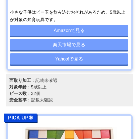
小さな子供はビー玉を飲み込むおそれがあるため、5歳以上
が対象の知育玩具です。
Amazonで見る
楽天市場で見る
Yahoo!で見る
面取り加工
：記載未確認
対象年齢
：5歳以上
ピース数
：32個
安全基準
：記載未確認
PICK UP⑨