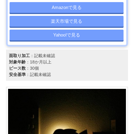
Amazonで見る
楽天市場で見る
Yahoo!で見る
面取り加工
：記載未確認
対象年齢
：18か月以上
ピース数
：30個
安全基準
：記載未確認