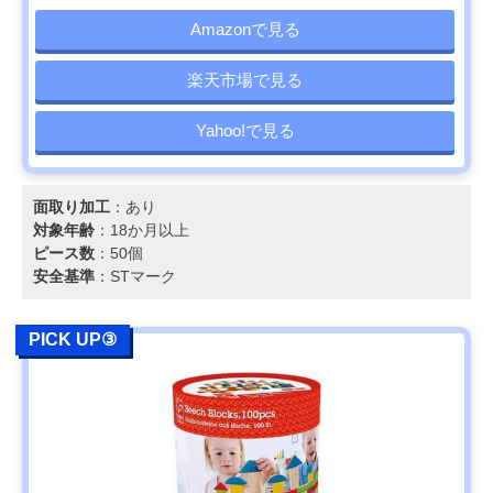
Amazonで見る
楽天市場で見る
Yahoo!で見る
面取り加工
：あり
対象年齢
：18か月以上
ピース数
：50個
安全基準
：STマーク
PICK UP③