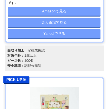
です。
Amazonで見る
楽天市場で見る
Yahoo!で見る
面取り加工
：記載未確認
対象年齢
：1歳以上
ピース数
：100個
安全基準
：記載未確認
PICK UP④