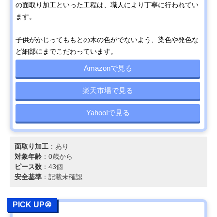
の面取り加工といった工程は、職人により丁寧に行われてい
ます。
子供がかじってももとの木の色がでないよう、染色や発色な
ど細部にまでこだわっています。
Amazonで見る
楽天市場で見る
Yahoo!で見る
面取り加工
：あり
対象年齢
：0歳から
ピース数
：43個
安全基準
：記載未確認
PICK UP⑩