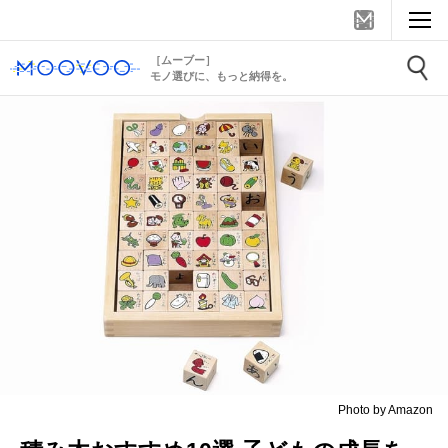
［ムーブー］
モノ選びに、もっと納得を。
Photo by Amazon