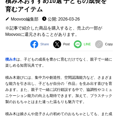
積み木おすすめ10選 子どもの成長を
育むアイテム
Moovoo編集部
公開: 2026-03-26
※記事で紹介した商品を購入すると、売上の一部が
Moovooに還元されることがあります。
Share
Post
LINE
Copy
積み木
は、子どもの成長を豊かに育むだけでなく、親子で一緒に
楽しめる知育玩具です。
積み木遊びには、集中力や創造性、空間認識能力など、さまざま
な能力を引き出し、子どもが自分の「作品」を生み出す喜びを育
みます。また、親子で一緒に試行錯誤する中で、協調性やコミュ
ニケーション能力の向上も期待できます。加えて、プラスチック
製のおもちゃとはまた違った温もりも魅力です。
積み木は娘さんや息子さんの初めてのおもちゃとしても、また成