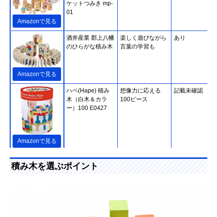
ケットつみき mp-
01
Amazonで見る
酒井産業 郡上八幡
楽しく遊びながら
あり
のひらがな積み木
言葉の学習も
Amazonで見る
ハペ(Hape) 積み
想像力に応える
記載未確認
木（白木＆カラ
100ピース
ー）100 E0427
Amazonで見る
ピープル お米のど
素材にお米を使っ
あり
積み木を選ぶポイント
うぶつつみき いろ
た積み木。出産祝
どり
いにピッタリ
Amazonで見る