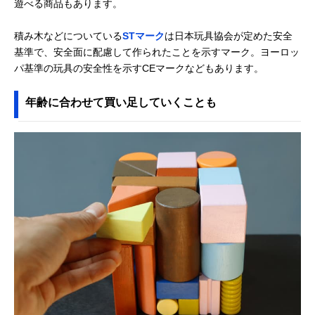
遊べる商品もあります。
付）BZID001
ブリオ(BRIO) つみ
天然木を使ったナ
記載未確認
Amazonで見る
積み木などについている
STマーク
は日本玩具協会が定めた安全
き50ピース 30113
チュラルなデザイ
ン
基準で、安全面に配慮して作られたことを示すマーク。ヨーロッ
パ基準の玩具の安全性を示すCEマークなどもあります。
年齢に合わせて買い足していくことも