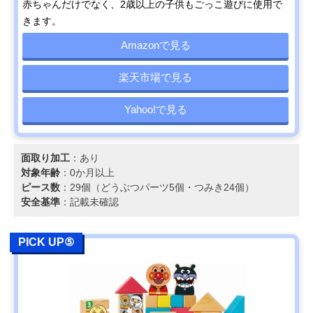
赤ちゃんだけでなく、2歳以上の子供もごっこ遊びに使用で
きます。
Amazonで見る
楽天市場で見る
Yahoo!で見る
面取り加工
：あり
対象年齢
：0か月以上
ピース数
：29個（どうぶつパーツ5個・つみき24個）
安全基準
：記載未確認
PICK UP⑤