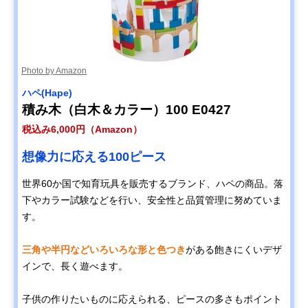
Photo by Amazon
ハペ(Hape)
積み木（白木＆カラー）100 E0427
税込み6,000円（Amazon）
想像力に応える100ピース
世界60か国で知育玩具を販売するブランド、ハペの商品。落
下やカラー試験などを行い、安全性と品質管理に努めていま
す。
三角や半円などいろいろな形と色つき
がある飽きにくいデザ
インで、長く遊べます。
子供の作りたいものに応えられる、ピースの多さもポイント