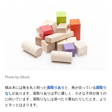
Amazonで見る
アガツマ ピノチオ
男の子にも女の子
記載未確認
アンパンマン 天才
にも人気のキャラ
脳筒入りつみ木
クター商品
Amazonで見る
エド・インター 音
遊び方いろいろの
あり
いっぱいつみき
音が鳴る積み木
‎806371
Photo by iStock
Amazonで見る
積み木には角を丸く削った
面取りあり
と、角が尖っている
面取り
くもん出版
立体感覚を育てる
記載未確認
Amazonで見る
(KUMON
キューブタイプ
なし
があります。面取りありは手に優しく、小さな子供が使うの
PUBLISHING) 図
に向いています。面取りなしは並べたり重ねたりしたとき、より
形キューブつみき
ピタッとはまります。
WK-33