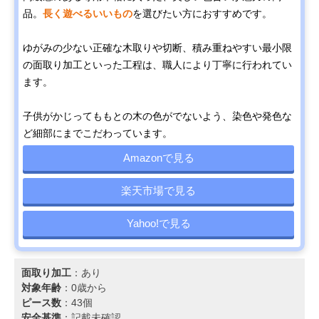
品。
長く遊べるいいもの
を選びたい方におすすめです。
ゆがみの少ない正確な木取りや切断、積み重ねやすい最小限
の面取り加工といった工程は、職人により丁寧に行われてい
ます。
子供がかじってももとの木の色がでないよう、染色や発色な
ど細部にまでこだわっています。
Amazonで見る
楽天市場で見る
Yahoo!で見る
面取り加工
：あり
対象年齢
：0歳から
ピース数
：43個
安全基準
：記載未確認