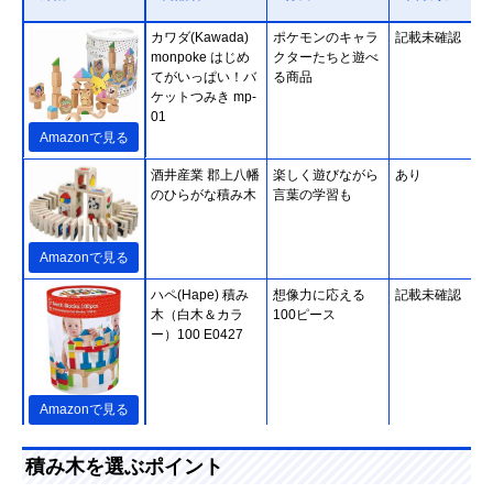
カワダ(Kawada)
ポケモンのキャラ
記載未確認
monpoke はじめ
クターたちと遊べ
てがいっぱい！バ
る商品
ケットつみき mp-
01
Amazonで見る
酒井産業 郡上八幡
楽しく遊びながら
あり
のひらがな積み木
言葉の学習も
Amazonで見る
ハペ(Hape) 積み
想像力に応える
記載未確認
木（白木＆カラ
100ピース
ー）100 E0427
Amazonで見る
ピープル お米のど
素材にお米を使っ
あり
積み木を選ぶポイント
うぶつつみき いろ
た積み木。出産祝
どり
いにピッタリ