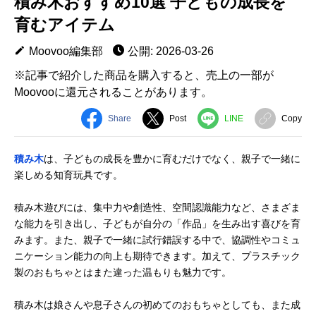
積み木おすすめ10選 子どもの成長を
育むアイテム
Moovoo編集部
公開: 2026-03-26
※記事で紹介した商品を購入すると、売上の一部が
Moovooに還元されることがあります。
Share
Post
LINE
Copy
積み木
は、子どもの成長を豊かに育むだけでなく、親子で一緒に
楽しめる知育玩具です。
積み木遊びには、集中力や創造性、空間認識能力など、さまざま
な能力を引き出し、子どもが自分の「作品」を生み出す喜びを育
みます。また、親子で一緒に試行錯誤する中で、協調性やコミュ
ニケーション能力の向上も期待できます。加えて、プラスチック
製のおもちゃとはまた違った温もりも魅力です。
積み木は娘さんや息子さんの初めてのおもちゃとしても、また成