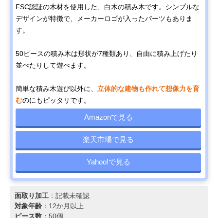
FSC認証の木材を使用した、白木の積み木です。シンプルな
デザインが特徴で、メーカーロゴが入ったパーツもありま
す。
50ピースの積み木は形状が7種類あり、自由に積み上げたり
並べたりして遊べます。
簡単な積み木遊び以外に、
立体的な建物も作れて想像力を育
む
のにもピッタリです。
Amazonで見る
楽天市場で見る
Yahoo!で見る
面取り加工
：記載未確認
対象年齢
：12か月以上
ピース数
：50個