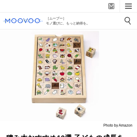
［ムーブー］
モノ選びに、もっと納得を。
Photo by Amazon