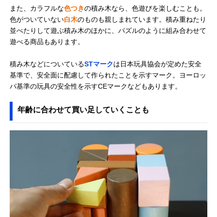
Cuboro(キュボロ)
積み木とビー玉遊
記載未確認
Amazonで見る
また、カラフルな
色つき
の積み木なら、色遊びを楽しむことも。
STANDARD 32
びを楽しめるセッ
色がついていない
白木
のものも親しまれています。積み重ねたり
the medium
ト
Starter Set
並べたりして遊ぶ積み木のほかに、パズルのように組み合わせて
遊べる商品もあります。
ボーネルンド
高級感がある贈り
あり
Amazonで見る
(BorneLund) オリ
物におすすめの積
ジナル積み木 カラ
み木
積み木などについている
STマーク
は日本玩具協会が定めた安全
ー（積み木のほん
基準で、安全面に配慮して作られたことを示すマーク。ヨーロッ
付）BZID001
パ基準の玩具の安全性を示すCEマークなどもあります。
ブリオ(BRIO) つみ
天然木を使ったナ
記載未確認
Amazonで見る
き50ピース 30113
チュラルなデザイ
年齢に合わせて買い足していくことも
ン