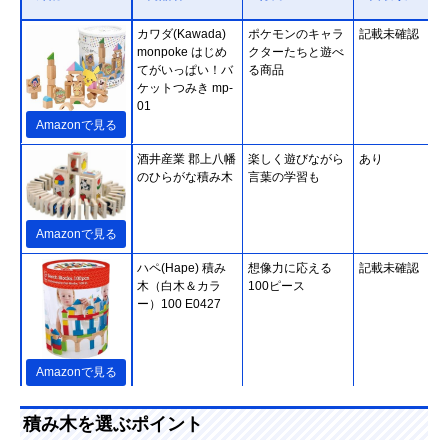
カワダ(Kawada)
ポケモンのキャラ
記載未確認
monpoke はじめ
クターたちと遊べ
てがいっぱい！バ
る商品
ケットつみき mp-
01
Amazonで見る
酒井産業 郡上八幡
楽しく遊びながら
あり
のひらがな積み木
言葉の学習も
Amazonで見る
ハペ(Hape) 積み
想像力に応える
記載未確認
木（白木＆カラ
100ピース
ー）100 E0427
Amazonで見る
ピープル お米のど
素材にお米を使っ
あり
積み木を選ぶポイント
うぶつつみき いろ
た積み木。出産祝
どり
いにピッタリ