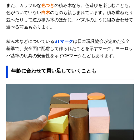
Cuboro(キュボロ)
積み木とビー玉遊
記載未確認
Amazonで見る
また、カラフルな
色つき
の積み木なら、色遊びを楽しむことも。
STANDARD 32
びを楽しめるセッ
色がついていない
白木
のものも親しまれています。積み重ねたり
the medium
ト
Starter Set
並べたりして遊ぶ積み木のほかに、パズルのように組み合わせて
遊べる商品もあります。
ボーネルンド
高級感がある贈り
あり
Amazonで見る
(BorneLund) オリ
物におすすめの積
ジナル積み木 カラ
み木
積み木などについている
STマーク
は日本玩具協会が定めた安全
ー（積み木のほん
基準で、安全面に配慮して作られたことを示すマーク。ヨーロッ
付）BZID001
パ基準の玩具の安全性を示すCEマークなどもあります。
ブリオ(BRIO) つみ
天然木を使ったナ
記載未確認
Amazonで見る
き50ピース 30113
チュラルなデザイ
年齢に合わせて買い足していくことも
ン