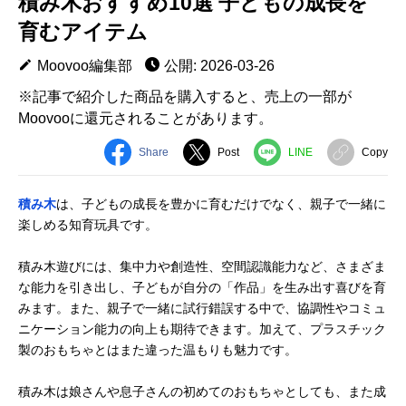
積み木おすすめ10選 子どもの成長を
育むアイテム
Moovoo編集部
公開: 2026-03-26
※記事で紹介した商品を購入すると、売上の一部が
Moovooに還元されることがあります。
Share
Post
LINE
Copy
積み木
は、子どもの成長を豊かに育むだけでなく、親子で一緒に
楽しめる知育玩具です。
積み木遊びには、集中力や創造性、空間認識能力など、さまざま
な能力を引き出し、子どもが自分の「作品」を生み出す喜びを育
みます。また、親子で一緒に試行錯誤する中で、協調性やコミュ
ニケーション能力の向上も期待できます。加えて、プラスチック
製のおもちゃとはまた違った温もりも魅力です。
積み木は娘さんや息子さんの初めてのおもちゃとしても、また成