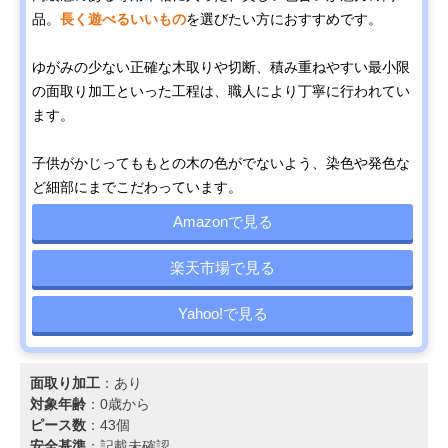
品。
長く遊べるいいもの
を選びたい方におすすめです。
ゆがみの少ない正確な木取りや切断、積み重ねやすい最小限
の面取り加工といった工程は、職人により丁寧に行われてい
ます。
子供がかじってももとの木の色がでないよう、染色や発色な
ど細部にまでこだわっています。
Amazonで見る
楽天市場で見る
Yahoo!で見る
面取り加工
：あり
対象年齢
：0歳から
ピース数
：43個
安全基準
：記載未確認