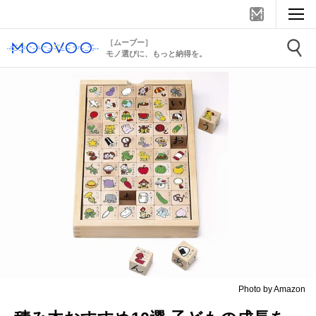
［ムーブー］
モノ選びに、もっと納得を。
Photo by Amazon