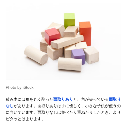
Amazonで見る
アガツマ ピノチオ
男の子にも女の子
記載未確認
アンパンマン 天才
にも人気のキャラ
脳筒入りつみ木
クター商品
Amazonで見る
エド・インター 音
遊び方いろいろの
あり
いっぱいつみき
音が鳴る積み木
‎806371
Photo by iStock
Amazonで見る
積み木には角を丸く削った
面取りあり
と、角が尖っている
面取り
くもん出版
立体感覚を育てる
記載未確認
Amazonで見る
(KUMON
キューブタイプ
なし
があります。面取りありは手に優しく、小さな子供が使うの
PUBLISHING) 図
に向いています。面取りなしは並べたり重ねたりしたとき、より
形キューブつみき
ピタッとはまります。
WK-33