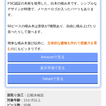
FSC認証の木材を使用した、白木の積み木です。シンプルな
デザインが特徴で、メーカーロゴが入ったパーツもありま
す。
50ピースの積み木は形状が7種類あり、自由に積み上げたり
並べたりして遊べます。
簡単な積み木遊び以外に、
立体的な建物も作れて想像力を育
む
のにもピッタリです。
Amazonで見る
楽天市場で見る
Yahoo!で見る
面取り加工
：記載未確認
対象年齢
：12か月以上
ピース数
：50個