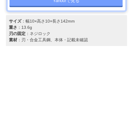
Yahoo!で見る
サイズ
：幅10×高さ10×長さ142mm
重さ
：13.6g
刃の固定
：ネジロック
素材
：刃・合金工具鋼、本体・記載未確認