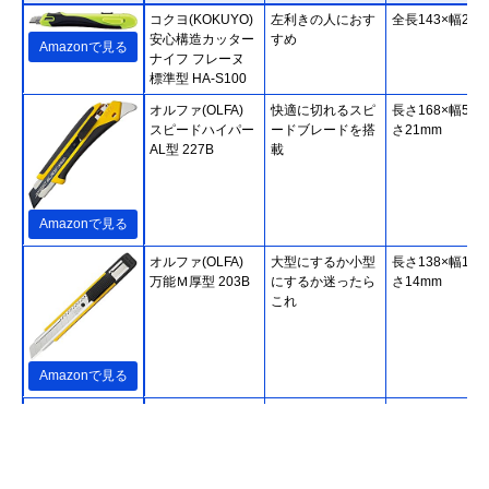
コクヨ(KOKUYO)
左利きの人におす
全長143×幅23
安心構造カッター
すめ
Amazonで見る
ナイフ フレーヌ
標準型 HA-S100
オルファ(OLFA)
快適に切れるスピ
長さ168×幅51×
スピードハイパー
ードブレードを搭
さ21mm
AL型 227B
載
Amazonで見る
オルファ(OLFA)
大型にするか小型
長さ138×幅17×
万能Ｍ厚型 203B
にするか迷ったら
さ14mm
これ
Amazonで見る
コクヨ(KOKUYO)
手に入れやすい価
全長135×幅14
カッターナイフ 標
格の1本
準型 HA-2B