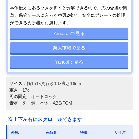
本体後方にあるツメを押すと分解できるので、刃の交換が簡
単。保管ケースに入った替刃2枚と、安全にブレードの処理
ができる刃折器が付属します。
Amazonで見る
楽天市場で見る
Yahoo!で見る
サイズ
：幅151×奥行き18×高さ16mm
重さ
：17g
刃の固定
：オートロック
素材
：刃・鋼、本体・ABS/POM
※上下左右にスクロールできます
外観
商品名
特長
サイズ