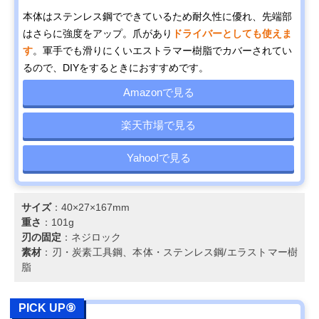
本体はステンレス鋼でできているため耐久性に優れ、先端部
はさらに強度をアップ。爪があり
ドライバーとしても使えま
す
。軍手でも滑りにくいエストラマー樹脂でカバーされてい
るので、DIYをするときにおすすめです。
Amazonで見る
楽天市場で見る
Yahoo!で見る
サイズ
：‎40×27×167mm
重さ
：101g
刃の固定
：ネジロック
素材
：刃・炭素工具鋼、本体・ステンレス鋼/エラストマー樹
脂
PICK UP⑨