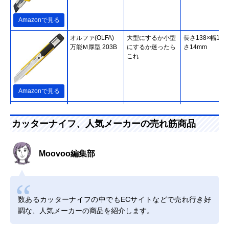
Amazonで見る
オルファ(OLFA)
大型にするか小型
長さ138×幅17×
万能Ｍ厚型 203B
にするか迷ったら
さ14mm
これ
Amazonで見る
コクヨ(KOKUYO)
手に入れやすい価
全長135×幅14
カッターナイフ 標
格の1本
カッターナイフ、人気メーカーの売れ筋商品
準型 HA-2B
Moovoo編集部
楽天市場で見る
エヌティー(NT) デ
細かな作業におす
幅10×高さ10×
ザインナイフ ベー
すめ
さ142mm
シック D-400P
数あるカッターナイフの中でもECサイトなどで売れ行き好
調な、人気メーカーの商品を紹介します。