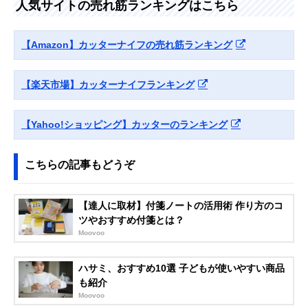
ーカッター ネジロ
使える多機能工具
人気サイトの売れ筋ランキングはこちら
ック DC-L561BBL
Slice(スライス) ユ
安全性にこだわっ
153.8×35.6×21.
Amazonで見る
【Amazon】カッターナイフの売れ筋ランキング
ーティリティカッ
たアイテム
mm
ターナイフ エルゴ
プル式 10558
【楽天市場】カッターナイフランキング
PLUS(プラス) カ
長い時間使いたい
幅151×奥行き18
Amazonで見る
ッターナイフ CU-
人におすすめ
高さ16mm
001N
【Yahoo!ショッピング】カッターのランキング
こちらの記事もどうぞ
【達人に取材】付箋ノートの活用術 作り方のコ
ツやおすすめ付箋とは？
Moovoo
ハサミ、おすすめ10選 子どもが使いやすい商品
も紹介
Moovoo