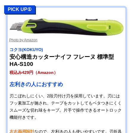
Amazonで見る
PICK UP①
エヌティー(NT) ベ
刃折具付きで使い
150×36×15mm
ーシックA型オー
やすい
トロック A-300R
Photo by Amazon
Amazonで見る
コクヨ(KOKUYO)
SK11(エスケー11)
事務作業にぴった
幅18×奥行き16
Amazonで見る
安心構造カッターナイフ フレーヌ 標準型
カッターナイフア
りなスリムタイプ
高さ135mm
HA-S100
ルミＳSC-ALS
税込み429円（Amazon）
TJMデザイン(TJM
ホルダー先端部を
‎40×27×167mm
Amazonで見る
Design) ドライバ
ドライバーとして
左利きの人におすすめ
ーカッター ネジロ
使える多機能工具
ック DC-L561BBL
刃こぼれしにくい、2段刃付け刃を採用しています。刃には
Slice(スライス) ユ
安全性にこだわっ
153.8×35.6×21.
Amazonで見る
フッ素加工が施され、テープをカットしてもベタつきにくく
ーティリティカッ
たアイテム
mm
ターナイフ エルゴ
スムーズな切れ味をキープ。片手で操作できるオートロック
プル式 10558
機能付きです。
PLUS(プラス) カ
長い時間使いたい
幅151×奥行き18
Amazonで見る
ッターナイフ CU-
人におすすめ
高さ16mm
左右両用設計
なので、左利きの人も使いやすいです。刃折具