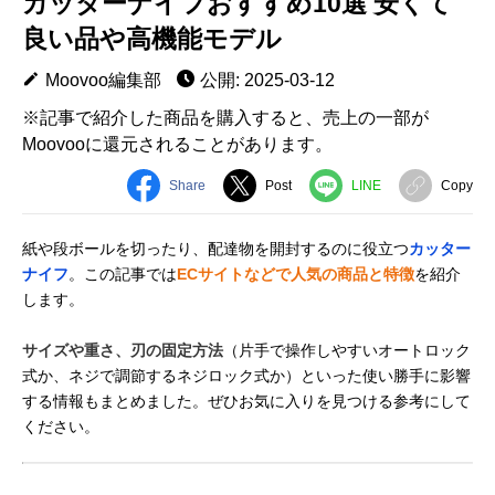
カッターナイフおすすめ10選 安くて
良い品や高機能モデル
Moovoo編集部
公開: 2025-03-12
※記事で紹介した商品を購入すると、売上の一部が
Moovooに還元されることがあります。
Share
Post
LINE
Copy
紙や段ボールを切ったり、配達物を開封するのに役立つ
カッター
ナイフ
。この記事では
ECサイトなどで人気の商品と特徴
を紹介
します。
サイズや重さ、刃の固定方法
（片手で操作しやすいオートロック
式か、ネジで調節するネジロック式か）といった使い勝手に影響
する情報もまとめました。ぜひお気に入りを見つける参考にして
ください。