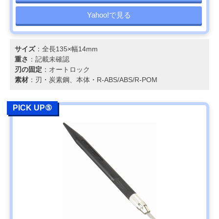
Yahoo!で見る
サイズ
：全長135×幅14mm
重さ
：記載未確認
刃の固定
：オートロック
素材
：刃・炭素鋼、本体・R-ABS/ABS/R-POM
PICK UP⑤