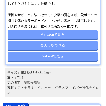
れてもケガをしにくい仕様です。
摩擦やサビ、水に強いセラミック製の刃を搭載。段ボールの
開閉や薄いカラーボードといった硬い素材にも対応します。
刃の向きを変えれば、左利きにも対応可能です。
Amazonで見る
楽天市場で見る
Yahoo!で見る
サイズ
：153.8×35.6×21.1mm
重さ
：71.1g
刃の固定
：記載未確認
素材
：刃・セラミック、本体・グラスファイバー強化ナイロ
ン