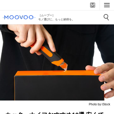
［ムーブー］
モノ選びに、もっと納得を。
Photo by iStock