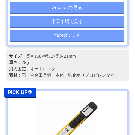
Amazonで見る
楽天市場で見る
Yahoo!で見る
サイズ
：長さ168×幅51×高さ21mm
重さ
：79g
刃の固定
：オートロック
素材
：刃・合金工具鋼、本体・強化ポリプロピレンなど
PICK UP③