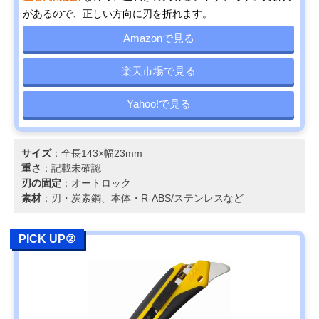
001N
があるので、正しい方向に刃を折れます。
Amazonで見る
楽天市場で見る
Yahoo!で見る
サイズ
：全長143×幅23mm
重さ
：記載未確認
刃の固定
：オートロック
素材
：刃・炭素鋼、本体・R-ABS/ステンレスなど
PICK UP②