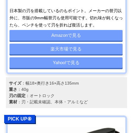
日本製の刃を搭載しているのもポイント。メーカーの替刃以
外に、市販の9mm幅替刃も使用可能です。切れ味が鈍くなっ
たら、ペンチを使って刃を折れば復活します。
Amazonで見る
楽天市場で見る
Yahoo!で見る
サイズ
：幅18×奥行き16×高さ135mm
重さ
：40g
刃の固定
：オートロック
素材
：刃・記載未確認、本体・アルミなど
PICK UP⑧