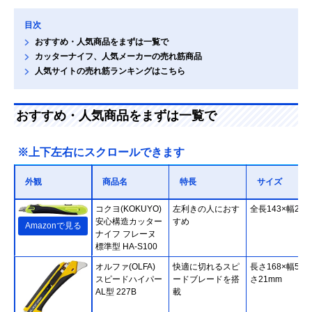
目次
おすすめ・人気商品をまずは一覧で
カッターナイフ、人気メーカーの売れ筋商品
人気サイトの売れ筋ランキングはこちら
おすすめ・人気商品をまずは一覧で
※上下左右にスクロールできます
外観
商品名
特長
サイズ
コクヨ(KOKUYO)
左利きの人におす
全長143×幅23
安心構造カッター
すめ
Amazonで見る
ナイフ フレーヌ
標準型 HA-S100
オルファ(OLFA)
快適に切れるスピ
長さ168×幅51×
スピードハイパー
ードブレードを搭
さ21mm
AL型 227B
載