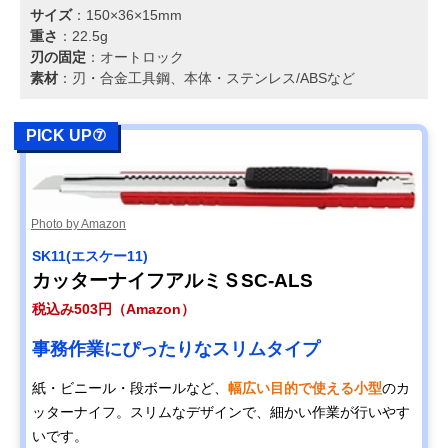
サイズ
：150×36×15mm
重さ
：22.5g
刃の固定
：オートロック
素材
：刃・合金工具鋼、本体・ステンレス/ABSなど
PICK UP⑦
Photo by Amazon
‎SK11(エスケー11)
カッターナイフアルミＳSC-ALS
税込み503円（Amazon）
事務作業にぴったりなスリムタイプ
紙・ビニール・段ボールなど、
幅広い目的で使える小型
のカ
ッターナイフ。スリムなデザインで、細かい作業が行いやす
いです。