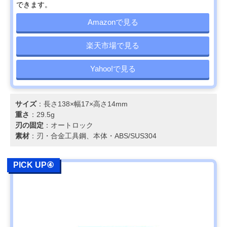
できます。
Amazonで見る
楽天市場で見る
Yahoo!で見る
サイズ
：長さ138×幅17×高さ14mm
重さ
：29.5g
刃の固定
：オートロック
素材
：刃・合金工具鋼、本体・ABS/SUS304
PICK UP④