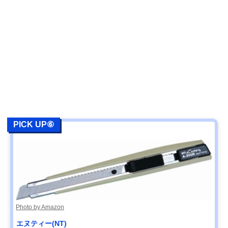
PICK UP⑥
Photo by Amazon
エヌティー(NT)