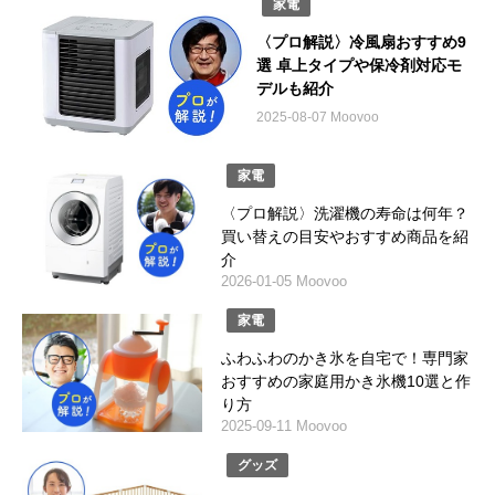
家電
〈プロ解説〉冷風扇おすすめ9
選 卓上タイプや保冷剤対応モ
デルも紹介
2025-08-07 Moovoo
家電
〈プロ解説〉洗濯機の寿命は何年？
買い替えの目安やおすすめ商品を紹
介
2026-01-05 Moovoo
家電
ふわふわのかき氷を自宅で！専門家
おすすめの家庭用かき氷機10選と作
り方
2025-09-11 Moovoo
グッズ