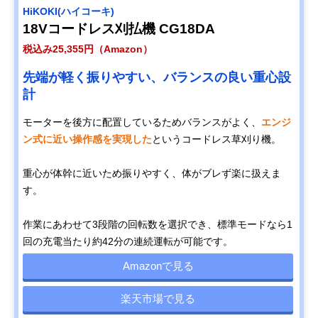
HiKOKI(ハイコーキ)
18Vコードレス刈払機 CG18DA
税込み25,355円（Amazon）
先端が軽く振りやすい、バランスの良い重心設
計
モーターを後方に配置しているためバランスがよく、
エンジ
ン式に近い操作感を実現した
というコードレス草刈り機。
重心が体幹に近いため振りやすく、体がブレず楽に扱えま
す。
作業にあわせて3段階の回転数を選択でき、標準モードなら1
回の充電当たり約42分の連続運転が可能です。
Amazonで見る
楽天市場で見る