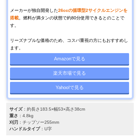
メーカーが独自開発した
26ccの循環型2サイクルエンジンを
搭載
。燃料が満タンの状態で約80分使用できるとのことで
す。
リーズナブルな価格のため、コスパ重視の方にもおすすめし
ます。
Amazonで見る
楽天市場で見る
Yahoo!で見る
サイズ
：約長さ183.5×幅53×高さ38cm
重さ
：4.8kg
刈刃
：チップソー255mm
ハンドルタイプ
：U字