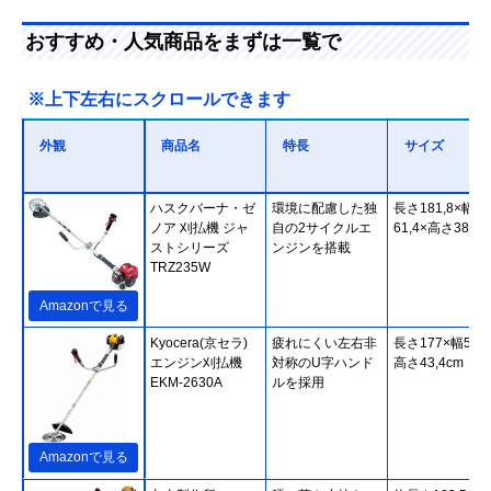
おすすめ・人気商品をまずは一覧で
※上下左右にスクロールできます
外観
商品名
特長
サイズ
ハスクバーナ・ゼ
環境に配慮した独
長さ181,8×幅
ノア 刈払機 ジャ
自の2サイクルエ
61,4×高さ38,4c
ストシリーズ
ンジンを搭載
TRZ235W
Amazonで見る
Kyocera(京セラ)
疲れにくい左右非
長さ177×幅59,6
エンジン刈払機
対称のU字ハンド
高さ43,4cm
EKM-2630A
ルを採用
Amazonで見る