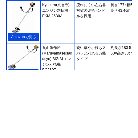
Kyocera(京セラ)
疲れにくい左右非
長さ177×幅59,6
エンジン刈払機
対称のU字ハンド
高さ43,4cm
EKM-2630A
ルを採用
Amazonで見る
丸山製作所
硬い草や小枝もス
約長さ183.5×幅
(Maruyamaseisak
パッと刈れる万能
53×高さ38cm
usyo) BIG-M エン
タイプ
ジン刈払機
BC260T
楽天市場で見る
ホンダ 刈払機 U字
軽くて環境にやさ
187.5×63.5×40
ハンドル チップソ
しい4サイクルエ
ー仕様
ンジンを搭載
UMK425H1-
UVHT
Amazonで見る
Kyocera(京セラ)
長時間の草刈りで
長さ267.4×幅25
Amazonで見る
エンジン刈払機
も疲れの少ない背
高さ35.6cm