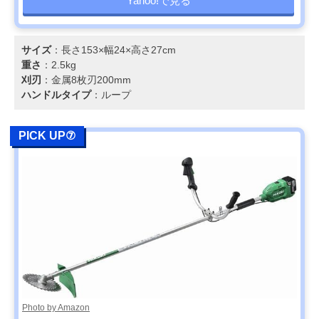
Yahoo!で見る
サイズ
：長さ153×幅24×高さ27cm
重さ
：2.5kg
刈刃
：金属8枚刃200mm
ハンドルタイプ
：ループ
PICK UP⑦
Photo by Amazon