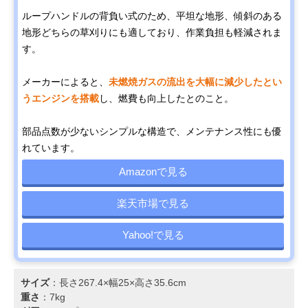
ループハンドルの背負い式のため、平坦な地形、傾斜のある
地形どちらの草刈りにも適しており、作業負担も軽減されま
す。
メーカーによると、
未燃焼ガスの流出を大幅に減少したとい
うエンジンを搭載
し、燃費も向上したとのこと。
部品点数が少ないシンプルな構造で、メンテナンス性にも優
れています。
Amazonで見る
楽天市場で見る
Yahoo!で見る
サイズ
：長さ267.4×幅25×高さ35.6cm
重さ
：7kg