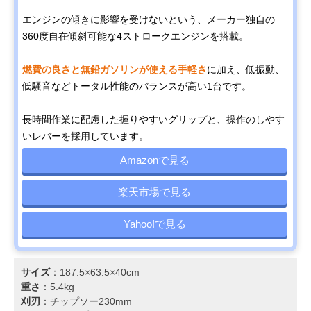
エンジンの傾きに影響を受けないという、メーカー独自の
360度自在傾斜可能な4ストロークエンジンを搭載。
燃費の良さと無鉛ガソリンが使える手軽さ
に加え、低振動、
低騒音などトータル性能のバランスが高い1台です。
長時間作業に配慮した握りやすいグリップと、操作のしやす
いレバーを採用しています。
Amazonで見る
楽天市場で見る
Yahoo!で見る
サイズ
：187.5×63.5×40cm
重さ
：5.4kg
刈刃
：チップソー230mm