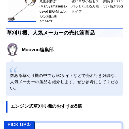
丸山製作所
硬い草や小枝もス
約長さ183.5×幅
(Maruyamaseisak
パッと刈れる万能
53×高さ38cm
usyo) BIG-M エン
タイプ
ジン刈払機
BC260T
Amazonで見る
草刈り機、人気メーカーの売れ筋商品
ホンダ 刈払機 U字
軽くて環境にやさ
187.5×63.5×40
ハンドル チップソ
しい4サイクルエ
ー仕様
ンジンを搭載
Moovoo編集部
UMK425H1-
UVHT
Amazonで見る
数ある草刈り機の中でもECサイトなどで売れ行き好調な、
Kyocera(京セラ)
長時間の草刈りで
長さ267.4×幅25
Amazonで見る
エンジン刈払機
も疲れの少ない背
高さ35.6cm
人気メーカーの製品を紹介します。ぜひ参考にしてくださ
EKKB-2665L
負い式
い。
Makita(マキタ) 充
手軽に作業できる
長さ153×幅24×
Amazonで見る
電式草刈機
軽量ボディのバリ
さ27cm
MUR194DZ
ューモデル
エンジン式草刈り機のおすすめ5選
HiKOKI(ハイコー
先端が軽く振りや
長さ180×幅62×
Amazonで見る
キ) 18Vコードレ
すい、バランスの
さ40.3cm
ス刈払機 CG18DA
良い重心設計
PICK UP①