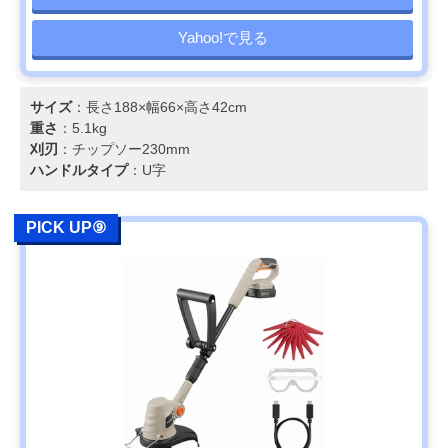
Yahoo!で見る
サイズ
：長さ188×幅66×高さ42cm
重さ
：5.1kg
刈刃
：チップソー230mm
ハンドルタイプ
：U字
PICK UP⑨