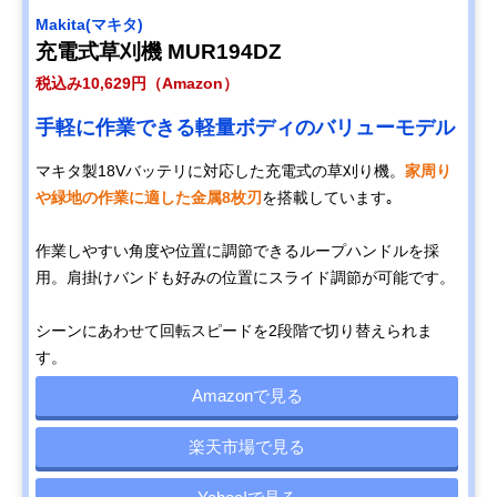
Makita(マキタ)
充電式草刈機 MUR194DZ
税込み10,629円（Amazon）
手軽に作業できる軽量ボディのバリューモデル
マキタ製18Vバッテリに対応した充電式の草刈り機。
家周り
や緑地の作業に適した金属8枚刃
を搭載しています｡
作業しやすい角度や位置に調節できるループハンドルを採
用。肩掛けバンドも好みの位置にスライド調節が可能です。
シーンにあわせて回転スピードを2段階で切り替えられま
す。
Amazonで見る
楽天市場で見る