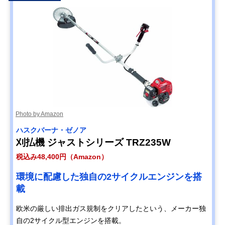
工進(KOSHIN) 充
持ち運びや収納が
長さ188×幅66×
Amazonで見る
電式草刈機 SBC-
しやすい、分割式
さ42cm
3650B
の草刈り機
アイリスオーヤマ
芝生の刈り込みに
約長さ107×幅23
Amazonで見る
(IRIS OHYAMA) 充
適したナイロンブ
高さ36cm
電式グラストリマ
レードを搭載
ー JGT230TC
Photo by Amazon
ハスクバーナ・ゼノア
刈払機 ジャストシリーズ TRZ235W
税込み48,400円（Amazon）
環境に配慮した独自の2サイクルエンジンを搭
載
欧米の厳しい排出ガス規制をクリアしたという、メーカー独
自の2サイクル型エンジンを搭載。