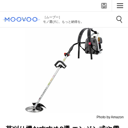
［ムーブー］
モノ選びに、もっと納得を。
Photo by Amazon