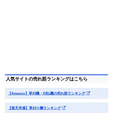
EKKB-2665L
負い式
Makita(マキタ) 充
手軽に作業できる
長さ153×幅24×
Amazonで見る
電式草刈機
軽量ボディのバリ
さ27cm
MUR194DZ
ューモデル
HiKOKI(ハイコー
先端が軽く振りや
長さ180×幅62×
Amazonで見る
キ) 18Vコードレ
すい、バランスの
さ40.3cm
ス刈払機 CG18DA
良い重心設計
工進(KOSHIN) 充
持ち運びや収納が
長さ188×幅66×
Amazonで見る
電式草刈機 SBC-
しやすい、分割式
さ42cm
3650B
の草刈り機
アイリスオーヤマ
芝生の刈り込みに
約長さ107×幅23
Amazonで見る
(IRIS OHYAMA) 充
適したナイロンブ
高さ36cm
電式グラストリマ
レードを搭載
ー JGT230TC
人気サイトの売れ筋ランキングはこちら
【Amazon】草刈機・刈払機の売れ筋ランキング
【楽天市場】草刈り機ランキング