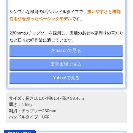
シンプルな機能のU字ハンドルタイプで、
扱いやすさと機能
性を併せ持ったベーシックモデル
です。
230mmのチップソーを採用し、田畑のあぜや家周りの草刈り
など日々の軽作業に適しています。
Amazonで見る
楽天市場で見る
Yahoo!で見る
サイズ
：長さ181.8×幅61.4×高さ38.4cm
重さ
：4.5kg
刈刃
：チップソー230mm
ハンドルタイプ
：U字