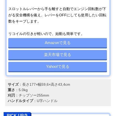
スロットルレバーから手を離すと自動でエンジン回転数が下
がる安全機構を備え、レバーをOFFにしても使用したい回転
数をキープします。
リコイルの引きが軽いので、始動も簡単です。
Amazonで見る
楽天市場で見る
Yahoo!で見る
サイズ
：長さ177×幅59,6×高さ43,4cm
重さ
：5.0kg
刈刃
：チップソー255mm
ハンドルタイプ
：U字ハンドル
PICK UP③