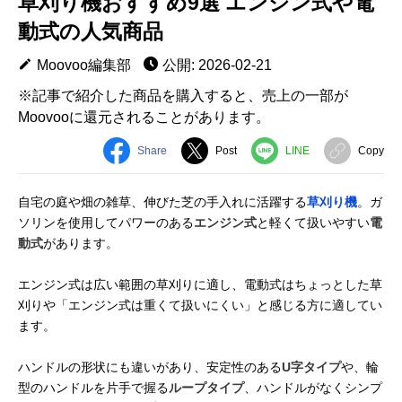
草刈り機おすすめ9選 エンジン式や電
動式の人気商品
Moovoo編集部
公開: 2026-02-21
※記事で紹介した商品を購入すると、売上の一部が
Moovooに還元されることがあります。
Share
Post
LINE
Copy
自宅の庭や畑の雑草、伸びた芝の手入れに活躍する
草刈り機
。ガ
ソリンを使用してパワーのある
エンジン式
と軽くて扱いやすい
電
動式
があります。
エンジン式は広い範囲の草刈りに適し、電動式はちょっとした草
刈りや「エンジン式は重くて扱いにくい」と感じる方に適してい
ます。
ハンドルの形状にも違いがあり、安定性のある
U字タイプ
や、輪
型のハンドルを片手で握る
ループタイプ
、ハンドルがなくシンプ