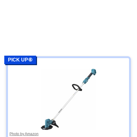
PICK UP⑥
Photo by Amazon