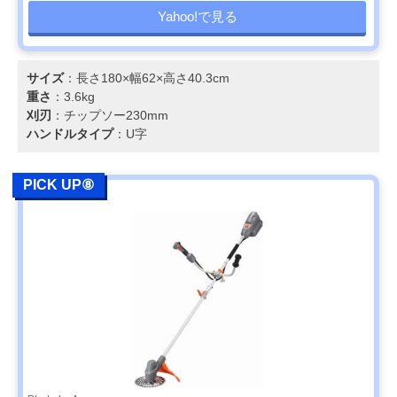
Yahoo!で見る
サイズ
：長さ180×幅62×高さ40.3cm
重さ
：3.6kg
刈刃
：チップソー230mm
ハンドルタイプ
：U字
PICK UP⑧