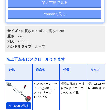
楽天市場で見る
Yahoo!で見る
サイズ
：約長さ107×幅23×高さ36cm
重さ
：2kg
刈刃
：230mm
ハンドルタイプ
：ループ
※上下左右にスクロールできます
外観
商品名
特長
サイズ
ハスクバーナ・ゼ
環境に配慮した独
長さ181,8×幅
ノア 刈払機 ジャ
自の2サイクルエ
61,4×高さ38,4c
ストシリーズ
ンジンを搭載
TRZ235W
Amazonで見る