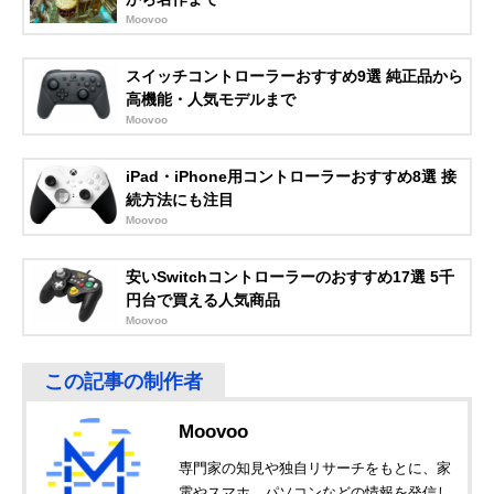
トリーモデル
Moovoo
ロジクールG PRO
プロのシムレーサ
PS5、PS4、PC
Amazonで見る
スイッチコントローラーおすすめ9選 純正品から
レーシングホイー
ー向けに開発され
ル G-PRW-001
たハンコン
高機能・人気モデルまで
Moovoo
HORI(ホリ) レー
手軽にレース体験
PS5, PS4、PC
Amazonで見る
シングホイール エ
が楽しめる、リー
イペックス for
ズナブルな入門機
iPad・iPhone用コントローラーおすすめ8選 接
PlayStation SPF-
続方法にも注目
004
Moovoo
HORI(ホリ) マリ
正確なハンドル操
Switch、PC
Amazonで見る
安いSwitchコントローラーのおすすめ17選 5千
オカートレーシン
作でマリオカート
グホイール DX for
がより楽しめる
円台で買える人気商品
Nintendo Switch
Moovoo
NSW-228
HORI(ホリ) マリ
小さな子供でも扱
Switch、PC
Amazonで見る
オカートレーシン
いやすい小径ステ
Moovoo
グホイール for
アリング付き
Nintendo Switch
NSW-204
専門家の知見や独自リサーチをもとに、家
電やスマホ、パソコンなどの情報を発信し