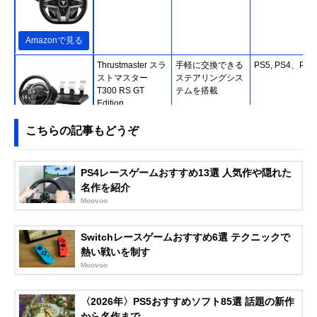
Amazonで見る
Thrustmaster スラ
手軽に交換できる
PS5, PS4、PC
ストマスター
ステアリングシス
T300 RS GT
テムを搭載
Edition
こちらの記事もどうぞ
Amazonで見る
Logicool G(ロジク
臨場感あふれる次
PS5, PS4、PC
Amazonで見る
PS4レースゲームおすすめ13選 人気作や隠れた
ール G) G923d
世代型FFBシステ
名作を紹介
TRUEFORCEレー
ムを搭載
Moovoo
シングホイール
Switchレースゲームおすすめ6選 テクニックで
Thrustmaster スラ
PS5とグランツー
PS5, PS4、PC
Amazonで見る
熱い戦いを制す
ストマスター T-
リスモの公式ライ
Moovoo
GT Ⅱ
センスを取得
モザ(MOZA) R5 バ
ダイレクトドライ
PC
Amazonで見る
〈2026年〉PS5おすすめソフト85選 話題の新作
ンドル
ブハンコンのエン
から名作まで