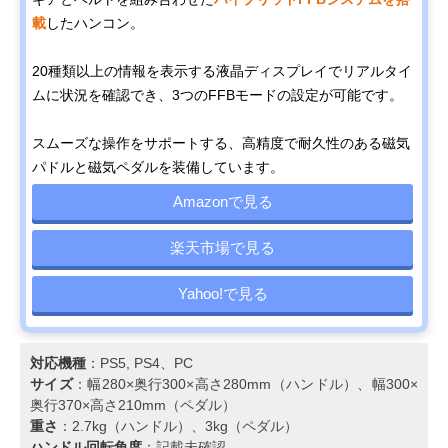
載
したハンコン。
20種類以上の情報を表示する液晶ディスプレイでリアルタイ
ムに状況を確認でき、3つのFFBモードの設定が可能です。
スムーズな操作をサポートする、高精度で耐久性のある磁気
パドルと磁気ペダルを装備しています。
Amazonで見る
楽天市場で見る
Yahoo!で見る
対応機種
：PS5, PS4、PC
サイズ
：幅280×奥行300×高さ280mm（ハンドル）、幅300×
奥行370×高さ210mm（ペダル）
重さ
：2.7kg（ハンドル）、3kg（ペダル）
ハンドル回転角度
：記載未確認