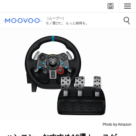
［ムーブー］
モノ選びに、もっと納得を。
Photo by Amazon