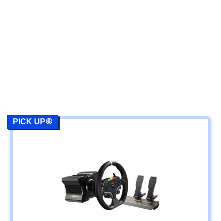
PICK UP⑥