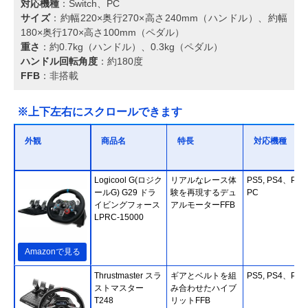
対応機種
：Switch、PC
サイズ
：約幅220×奥行270×高さ240mm（ハンドル）、約幅
180×奥行170×高さ100mm（ペダル）
重さ
：約0.7kg（ハンドル）、0.3kg（ペダル）
ハンドル回転角度
：約180度
FFB
：非搭載
※上下左右にスクロールできます
外観
商品名
特長
対応機種
Logicool G(ロジク
リアルなレース体
PS5, PS4、PS
ールG) G29 ドラ
験を再現するデュ
PC
イビングフォース
アルモーターFFB
LPRC-15000
Amazonで見る
Thrustmaster スラ
ギアとベルトを組
PS5, PS4、PC
ストマスター
み合わせたハイブ
T248
リットFFB