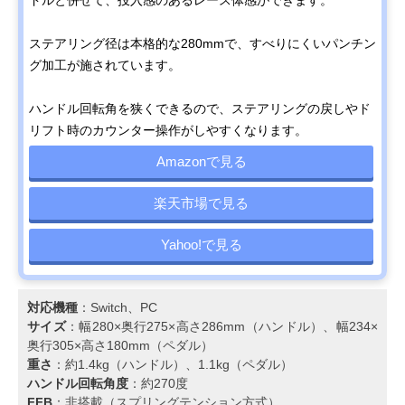
ステアリング径は本格的な280mmで、すべりにくいパンチン
グ加工が施されています。
ハンドル回転角を狭くできるので、ステアリングの戻しやド
リフト時のカウンター操作がしやすくなります。
Amazonで見る
楽天市場で見る
Yahoo!で見る
対応機種
：Switch、PC
サイズ
：幅280×奥行275×高さ286mm（ハンドル）、幅234×
奥行305×高さ180mm（ペダル）
重さ
：約1.4kg（ハンドル）、1.1kg（ペダル）
ハンドル回転角度
：約270度
FFB
：非搭載（スプリングテンション方式）