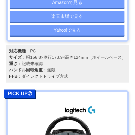
Amazonで見る
楽天市場で見る
Yahoo!で見る
対応機種
：PC
サイズ
：幅156.8×奥行173.9×高さ124mm（ホイールベース）
重さ
：記載未確認
ハンドル回転角度
：無限
FFB
：ダイレクトドライブ方式
PICK UP➆