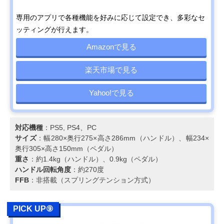
専用のアプリで各種機能を好みに応じて設定でき、多彩なセ
ッティングが行えます。
Amazonで見る
楽天市場で見る
Yahoo!で見る
対応機種
：PS5, PS4、PC
サイズ
：幅280×奥行275×高さ286mm（ハンドル）、幅234×
奥行305×高さ150mm（ペダル）
重さ
：約1.4kg（ハンドル）、0.9kg（ペダル）
ハンドル回転角度
：約270度
FFB
：非搭載（スプリングテンション方式）
PICK UP⑨