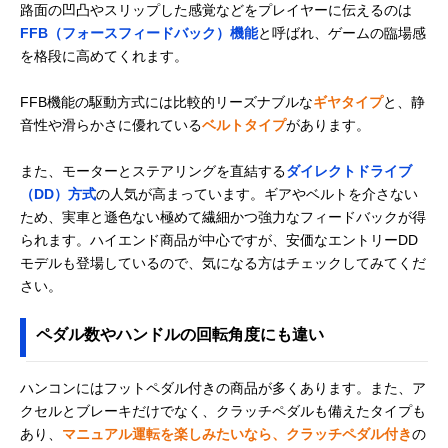
路面の凹凸やスリップした感覚などをプレイヤーに伝えるのは
FFB（フォースフィードバック）機能
と呼ばれ、ゲームの臨場感
を格段に高めてくれます。
FFB機能の駆動方式には比較的リーズナブルな
ギヤタイプ
と、静
音性や滑らかさに優れている
ベルトタイプ
があります。
また、モーターとステアリングを直結する
ダイレクトドライブ
（DD）方式
の人気が高まっています。ギアやベルトを介さない
ため、実車と遜色ない極めて繊細かつ強力なフィードバックが得
られます。ハイエンド商品が中心ですが、安価なエントリーDD
モデルも登場しているので、気になる方はチェックしてみてくだ
さい。
ペダル数やハンドルの回転角度にも違い
ハンコンにはフットペダル付きの商品が多くあります。また、ア
クセルとブレーキだけでなく、クラッチペダルも備えたタイプも
あり、
マニュアル運転を楽しみたいなら、クラッチペダル付き
の