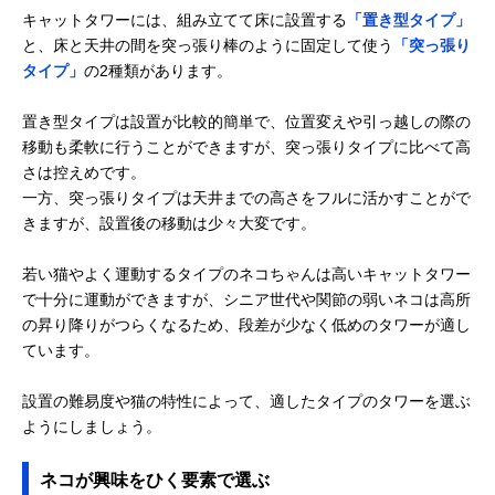
キャットタワーには、組み立てて床に設置する
「置き型タイプ」
と、床と天井の間を突っ張り棒のように固定して使う
「突っ張り
タイプ」
の2種類があります。
置き型タイプは設置が比較的簡単で、位置変えや引っ越しの際の
移動も柔軟に行うことができますが、突っ張りタイプに比べて高
さは控えめです。
一方、突っ張りタイプは天井までの高さをフルに活かすことがで
きますが、設置後の移動は少々大変です。
若い猫やよく運動するタイプのネコちゃんは高いキャットタワー
で十分に運動ができますが、シニア世代や関節の弱いネコは高所
の昇り降りがつらくなるため、段差が少なく低めのタワーが適し
ています。
設置の難易度や猫の特性によって、適したタイプのタワーを選ぶ
ようにしましょう。
ネコが興味をひく要素で選ぶ