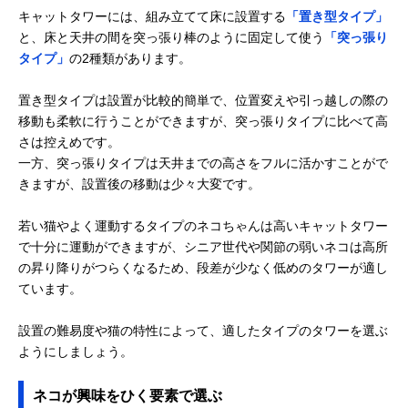
キャットタワーには、組み立てて床に設置する
「置き型タイプ」
と、床と天井の間を突っ張り棒のように固定して使う
「突っ張り
タイプ」
の2種類があります。
置き型タイプは設置が比較的簡単で、位置変えや引っ越しの際の
移動も柔軟に行うことができますが、突っ張りタイプに比べて高
さは控えめです。
一方、突っ張りタイプは天井までの高さをフルに活かすことがで
きますが、設置後の移動は少々大変です。
若い猫やよく運動するタイプのネコちゃんは高いキャットタワー
で十分に運動ができますが、シニア世代や関節の弱いネコは高所
の昇り降りがつらくなるため、段差が少なく低めのタワーが適し
ています。
設置の難易度や猫の特性によって、適したタイプのタワーを選ぶ
ようにしましょう。
ネコが興味をひく要素で選ぶ