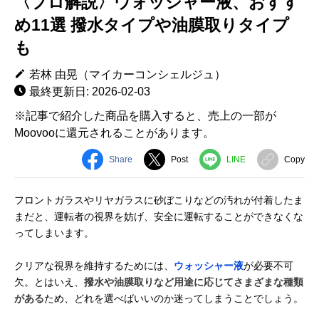
〈プロ解説〉ウォッシャー液、おすす
め11選 撥水タイプや油膜取りタイプ
も
若林 由晃（マイカーコンシェルジュ）
最終更新日: 2026-02-03
※記事で紹介した商品を購入すると、売上の一部が
Moovooに還元されることがあります。
Share
Post
LINE
Copy
フロントガラスやリヤガラスに砂ぼこりなどの汚れが付着したま
まだと、運転者の視界を妨げ、安全に運転することができなくな
ってしまいます。
クリアな視界を維持するためには、
ウォッシャー液
が必要不可
欠。とはいえ、
撥水や油膜取りなど用途に応じてさまざまな種類
がある
ため、どれを選べばいいのか迷ってしまうことでしょう。