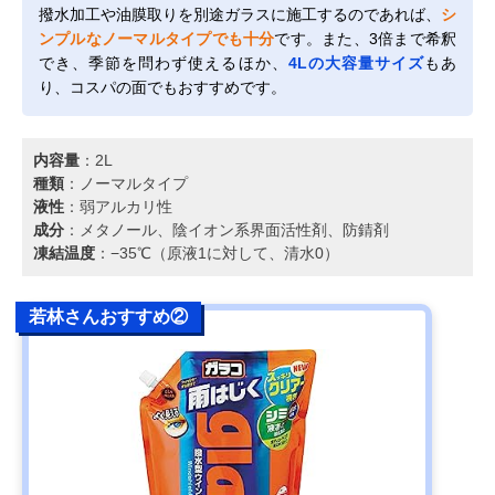
撥水加工や油膜取りを別途ガラスに施工するのであれば、
シ
ンプルなノーマルタイプでも十分
です。また、3倍まで希釈
でき、季節を問わず使えるほか、
4Lの大容量サイズ
もあ
り、コスパの面でもおすすめです。
内容量
：2L
種類
：ノーマルタイプ
液性
：弱アルカリ性
成分
：メタノール、陰イオン系界面活性剤、防錆剤
凍結温度
：−35℃（原液1に対して、清水0）
若林さんおすすめ②