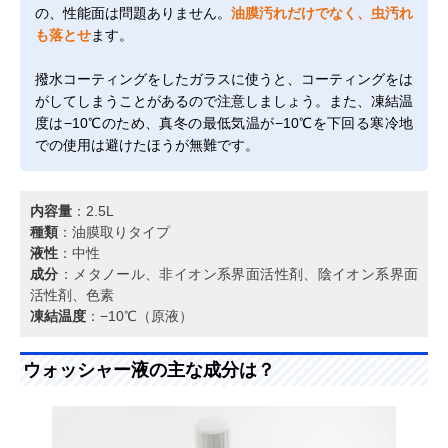
の、性能面は問題ありません。
油膜汚れだけでなく、虫汚れ
も落とせ
ます。
撥水コーティングをしたガラスに使うと、コーティングをは
がしてしまうことがあるので注意しましょう。また、凍結温
度は−10℃のため、真冬の最低気温が−10℃を下回る寒冷地
での使用は避けたほうが無難です。
内容量
：2.5L
種類
：油膜取りタイプ
液性
：中性
成分
：メタノール、非イオン系界面活性剤、陰イオン系界面
活性剤、色素
凍結温度
：−10℃（原液）
ウォッシャー液の主な成分は？