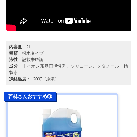
内容量
：2L
種類
：撥水タイプ
液性
：記載未確認
成分
：非イオン系界面活性剤、シリコーン、メタノール、精
製水
凍結温度
：−20℃（原液）
若林さんおすすめ③