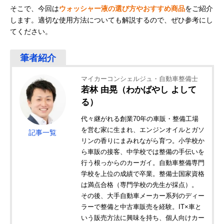
そこで、今回は
ウォッシャー液の選び方やおすすめ商品
をご紹介
します。適切な使用方法についても解説するので、ぜひ参考にし
てください。
マイカーコンシェルジュ・自動車整備士
若林 由晃（わかばやし よして
る）
代々継がれる創業70年の車販・整備工場
を営む家に生まれ、エンジンオイルとガソ
記事一覧
リンの香りにまみれながら育つ。小学校か
ら車販の接客、中学校では整備の手伝いを
行う根っからのカーガイ。自動車整備専門
学校を上位の成績で卒業。整備士国家資格
は満点合格（専門学校の先生が採点）。
その後、大手自動車メーカー系列のディー
ラーで整備と中古車販売を経験。IT×車と
いう販売方法に興味を持ち、個人向けカー