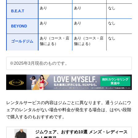
あり
あり
なし
B.E.A.T
あり
あり
なし
BEYOND
あり（コース・店
あり（コース・店
なし
ゴールドジム
舗による）
舗による）
あり
あり
なし
HaneGym
※2025年3月現在のものです。
あり（店舗によ
あり（店舗によ
あり（店舗によ
Oz
る）
る）
る）
レンタルサービスの内容はジムごとに異なります。通うジムにウ
ェアのレンタルがない場合や料金が発生する場合は、はやい段階
あり
あり
なし
で購入するのもおすすめです。
メルメイク
あり
あり
なし
ジムウェア、おすすめ10選 メンズ・レディース
THE