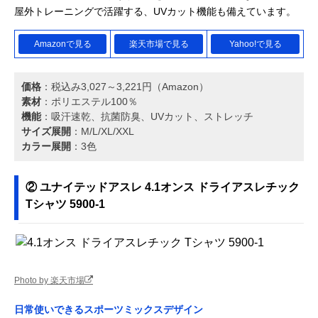
ニングジャケット
レイヤー
屋外トレーニングで活躍する、UVカット機能も備えています。
12JE9J02
2XU(ツータイムズ
動きやすさを優先
税込み5,500円
Amazonで見る
楽天市場で見る
Yahoo!で見る
楽天市場で見る
ユー) モーション
して作られた着心
（楽天市場）
タンク MR7392A
地とカバー力
価格
：税込み3,027～3,221円（Amazon）
Manatsulife タン
夏も冬も着回しや
税込み2,499円
素材
：ポリエステル100％
Amazonで見る
クトップ フード付
すいフード付きの
（Amazon）
機能
：吸汗速乾、抗菌防臭、UVカット、ストレッチ
き M15
タンクトップ
サイズ展開
：M/L/XL/XXL
カラー展開
：3色
ナイキ ハイバース
サッと着られる薄
税込み11,490円
楽天市場で見る
Tシャツ ハーフパ
手でソフトなフィ
（楽天市場）
ンツ セットアップ
ット感
HJ3075
② ユナイテッドアスレ 4.1オンス ドライアスレチック
Tシャツ 5900-1
glimmer(グリマー)
キチンと感のある
税込み803円～
Amazonで見る
4.4オンス ドライ
ポロシャツタイプ
（Amazon）
ポロシャツ
00330-AVP
glimmer(グリマー)
カラバリ豊富な透
税込み800円～
Amazonで見る
4.4オンス ドライ
け感のないローラ
（Amazon）
Photo by 楽天市場
ハーフパンツ
イズ
00325-ACP
日常使いできるスポーツミックスデザイン