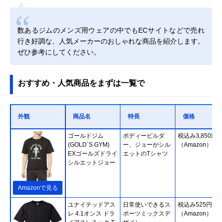
数あるジムのメンズ用ウェアの中でもECサイトなどで売れ
行き好調な、人気メーカーのおしゃれな商品を紹介します。
ぜひ参考にしてください。
おすすめ・人気商品をまずは一覧で
外観
商品名
特長
価格
ゴールドジム
ボディービルダ
税込み3,850円
(GOLD`S GYM)
ー、ジョーがシル
（Amazon）
EXゴールズドライ
エットのTシャツ
シルエットジョー
Amazonで見る
ユナイテッドアス
日常使いできるス
税込み525円
レ 4.1オンス ドラ
ポーツミックスデ
（Amazon）