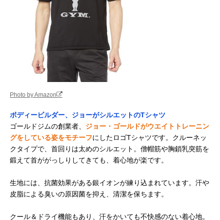
Amazonで見る
UNDER ARMOUR
カラバリ豊富、ア
税込み1,638円
Amazonで見る
UAテック ショー
ンダーアーマーの
（Amazon）
トスリーブTシャ
定番品
ツ 1358553
EMPT トレーニン
適度なフィット感
税込み2,180円
Amazonで見る
グウェア フィット
ときれいなシルエ
（Amazon）
ネスTシャツ
ット
Photo by Amazon
em100051
ボディービルダー、ジョーがシルエットのTシャツ
アディダス トレイ
腕を上げても着崩
税込み2,937円
Amazonで見る
ゴールドジムの創業者、
ジョー・ゴールドがウエイトトレーニン
ン エッセンシャル
れしにくいカッテ
（Amazon）
ズ ストレッチ ト
ィング
グをしている姿をモチーフ
にしたロゴTシャツです。クルーネッ
レーニング
クタイプで、首回りは太めのシルエット。僧帽筋や胸鎖乳突筋を
BXH44
鍛えて首ががっしりしてきても、着心地が楽です。
アディダス セレー
アディダスらしい
税込み2,480円
Amazonで見る
ノ AEROREADY
かっこいいデザイ
（Amazon）
生地には、抗菌効果がある銀イオンが練り込まれています。汗や
カット スリースト
ン
皮脂による臭いの原因菌を抑え、清潔を保ちます。
ライプス IZA51
MIZUNO(ミズノ)
汎用性の高い伸縮
税込み6,441円
Amazonで見る
クール＆ドライ機能もあり、汗をかいても不快感のない着心地。
ミズノプロ トレー
機能を持つミッド
（Amazon）