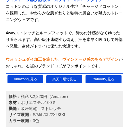
コットンのような質感のオリジナル生地「チャージドコットン」
を採用した、やわらかな肌ざわりと独特の風合いが魅力のトレー
ニングウェアです。
4wayストレッチとルーズフィットで、締め付け感がなくゆった
り着られます。高い吸汗速乾性も備え、汗を素早く吸収して外部
へ発散。身体がドライに保たれ快適です。
ウォッシュダイ加工を施した、ヴィンテージ感のあるデザイン
が
おしゃれ。右裾のブランドロゴがワンポイントです。
Amazonで見る
楽天市場で見る
Yahoo!で見る
価格
：税込み2,220円（Amazon）
素材
：ポリエステル100％
機能
：吸汗速乾、ストレッチ
サイズ展開
：S/M/L/XL/2XL/3XL
カラー展開
：3色