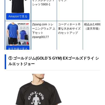
イアスレチック T
ザイン
シャツ 5900-1
Amazonで見る
Zipang.com トレ
コーディネート不
税込み2,488円
ーニングウェア 上
要な大きめサイズ
（楽天市場）
下セット
のセットアップ
zipang00177
楽天市場で見る
KYOMO ブレイキ
タイトなシルエッ
税込み2,790円
① ゴールドジム(GOLD`S GYM) EXゴールズドライ シ
スト ジムウェア
トのスタイリッシ
（楽天市場）
ルエットジョー
ジョガーパンツ
ュなパンツ
twb028
楽天市場で見る
UNDER ARMOUR
ヴィンテージ感が
税込み1,910円
UAテック グラフ
あるルーズフィッ
（Amazon）
ィック ショーツ
トのハーフタイプ
1358551