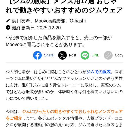
【ジムの服装】メンズ用17選 おしゃ
れで動きやすいおすすめのジムウェア
浜川友希、Moovoo編集部、O-hashi
最終更新日: 2025-12-20
※記事で紹介した商品を購入すると、売上の一部が
Moovooに還元されることがあります。
Share
Post
LINE
Copy
ジム初心者が、はじめに悩むことのひとつが
ジムでの服装
。スポ
ーツジムに通いたいけどどんなファッションがいいのか迷う男性
に向け、週6日ジムに通う男性トレーニーに取材し、実際のジム
ではどんな服装が多いのか、体験時や冬は何を着ていけばいいの
かについて伺いました。
今回は、
ジムにぴったりの動きやすくておしゃれなメンズウェア
をご紹介
します。各ジムのレンタル情報や、人気ブランド・ユニ
クロが展開する運動用の服の見つけ方、ジムで避けたい服装もま