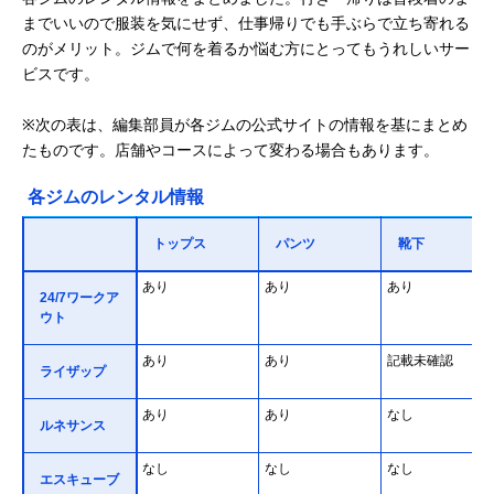
までいいので服装を気にせず、仕事帰りでも手ぶらで立ち寄れる
のがメリット。ジムで何を着るか悩む方にとってもうれしいサー
ビスです。
※次の表は、編集部員が各ジムの公式サイトの情報を基にまとめ
たものです。店舗やコースによって変わる場合もあります。
各ジムのレンタル情報
トップス
パンツ
靴下
あり
あり
あり
24/7ワークア
ウト
あり
あり
記載未確認
ライザップ
あり
あり
なし
ルネサンス
なし
なし
なし
エスキューブ