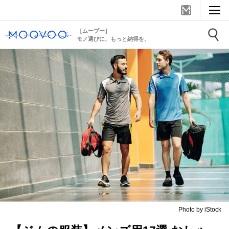
［ムーブー］
モノ選びに、もっと納得を。
Photo by iStock