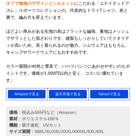
ワコール CW-X 機
涼しいメッシュ＆
税込み6,188円
タフで無地のデザインとシルエット
にこだわる「ユナイテッドア
Amazonで見る
能性トップス
肩を動かしやすい
（Amazon）
スレ」スポーツコレクションの、代表的なドライTシャツ。表と
JYURYU TOP
構造
裏で、編み方を変えています。
JAO395
hummel(ヒュンメ
老舗ブランドから
税込み4,928円
楽天市場で見る
ほどよい厚みがある生地の表はフラットな編地、裏地はメッシュ
ル) プラクティスT
おしゃれなセット
（楽天市場）
でサラッとした肌ざわりです。縫製もしっかりしていてクオリテ
スーツ
アップ
HAP1205SP
ィが高いため、長く着られるのが魅力。ジムウェアはもちろん、
キャンプやワークウェアにもおすすめです。
カラー展開が40色と豊富で、ハーフパンツにあわせやすいのもポ
イントです。価格が1,000円以内と安く、コスパに優れていま
す。
Amazonで見る
楽天市場で見る
Yahoo!で見る
価格
：税込み555円など（Amazon）
素材
：ポリエステル100％
機能
：吸汗速乾、UVカット
サイズ展開
：SM/L/XL/XXL/XXXL/XXXXL/5XL/6XL