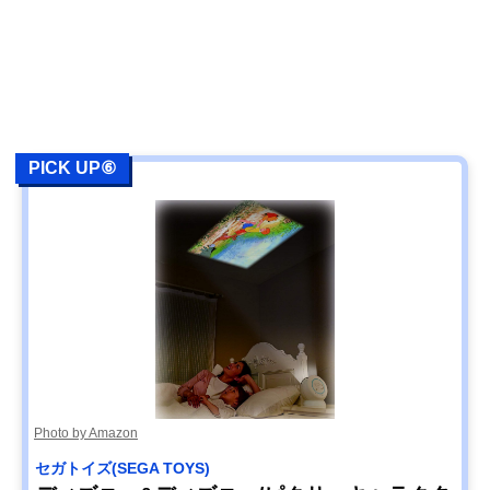
PICK UP⑥
Photo by Amazon
セガトイズ(SEGA TOYS)