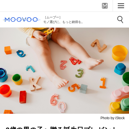
［ムーブー］
モノ選びに、もっと納得を。
Photo by iStock