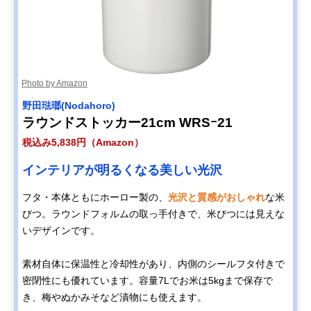
Amazonで見る
河淳 ケユカ 桐米
自然な風合いが楽
幅17×奥行32×
びつ 5kg 10552
しめる高級感が漂
さ23cm
う桐製
Photo by Amazon
‎野田琺瑯(Nodahoro)
Amazonで見る
ラウンドストッカー21cm WRSｰ21
エムケー精工(MK
冷やして保存。鮮
幅21.5×奥行45
Amazonで見る
税込み5,838円（Amazon）
Seiko) 保冷米びつ
度が長持ちするお
さ72.5cm
ライスクール
しゃれな米びつ
インテリアが明るくなる美しい光沢
HRC-10S
山崎実業
スタイリッシュな
約幅19.7×奥行
Amazonで見る
フタ・本体ともにホーロー製の、
光沢と質感がおしゃれ
な米
(Yamazaki) タワー
デザインでキッチ
30.7×高さ31.2c
びつ。ラウンドフォルムの取っ手付きで、米びつには見えな
密閉米びつ 10kg
ン下収納も可能
計量カップ付
いデザインです。
‎パール金属
インテリアにマッ
約幅31×奥行15.
Amazonで見る
(PEARL METAL)
チする色を選べる
高さ32cm
素材自体に保温性と冷却性があり、内側のシールフタ付きで
RICE お米袋のま
カラー展開
密閉性にも優れています。容量7Lでお米は5kgまで保存で
まストック5kg用
き、梅やぬかみそなど漬物にも使えます。
ぼん家具 桐製米び
洋風キッチンにお
幅29.1×奥行36.
Amazonで見る