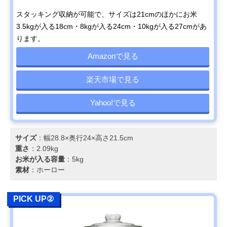
つ 10kg
すすめの桐箱タイ
高さ23.1cm
スタッキング収納が可能で、サイズは21cmのほかにお米
KCBUB3300-B
プ
3.5kgが入る18cm・8kgが入る24cm・10kgが入る27cmがあ
富士商(Fujisho)
ガラス製のスリム
直径9×高さ
Amazonで見る
ります。
Felio 計れるカッ
なフォルムがおし
26.6cm
プ付き ライスキー
ゃれ
Amazonで見る
プボトル
アスベル(Asvel) S
機能とインテリア
幅15.1×奥行34.
Amazonで見る
楽天市場で見る
計量米びつ6kg
性を重視したハイ
高さ35.3cm
7527
グレードモデル
Yahoo!で見る
パール金属
空間を引き締める
幅18.5×奥行11
Amazonで見る
(PEARL METAL)
黒で、生活感を抑
さ29.5cm
BLKP 密閉ハンデ
えて収納
ィライスストッカ
サイズ
：幅28.8×奥行24×高さ21.5cm
ー2.4kg用 AZ-
重さ
：2.09kg
5043
お米が入る容量
：5kg
山崎実業
お米を取り出すご
約幅18.5×奥行
Amazonで見る
素材
：ホーロー
(Yamazaki) タワー
とにデザイン性が
8.5×高さ24.5cm
1合分別 冷蔵庫用
高まる仕組み
米びつ
PICK UP②
三和金属 トタン丸
昔ながらの風合い
‎26.5×25.5×26c
Amazonで見る
型米びつ 花柄 6kg
におしゃれさをプ
TMK-6
ラス