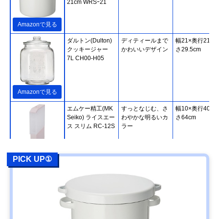
21cm WRSｰ21
Amazonで見る
ダルトン(Dulton)
ディティールまで
幅21×奥行21×
クッキージャー
かわいいデザイン
さ29.5cm
7L CH00-H05
Amazonで見る
エムケー精工(MK
すっとなじむ、さ
幅10×奥行40.5
Seiko) ライスエー
わやかな明るいカ
さ64cm
ス スリム RC-12S
ラー
PICK UP①
Amazonで見る
‎dinos(ディノス)
ディスプレイして
直径17.5×高さ
ホーローのような
もかわいいホーロ
19.8cm
ライスカン 2.3L
ーのような見た目
米びつ 900-
WX10-24