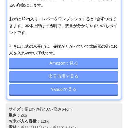
るい印象にします。
お米は12kg入り、レバーをワンプッシュすると1合ずつ出て
きます。本体上部は半透明で、残量が分かりやすいのもポイ
ントです。
引き出し式の米受けは、先端がとがっていて炊飯器の釜にお
米を入れやすい形状です。
Amazonで見る
楽天市場で見る
Yahoo!で見る
サイズ
：幅10×奥行40.5×高さ64cm
重さ
：2kg
お米が入る容量
：12kg
素材
：ポリプロピレン・ポリスチレン