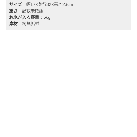
サイズ
：幅17×奥行32×高さ23cm
重さ
：記載未確認
お米が入る容量
：5kg
素材
：桐無垢材