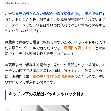
Photo by iStock
お米は
日光の当たらない低温かつ温度変化の少ない場所で保存
す
ると、おいしさを長く保てます。冷蔵庫が理想的とされています
が、スペースがない場合は米びつに入れて涼しい場所に保存する
のもひとつの方法です。
冷蔵庫で保存する場合
は乾燥しやすいため、ペットボトルに入れ
たり厚手のビニールで包んだりなど、
密閉性を高くする
ことが大
切です。専用の容器や袋も販売されています。
冷蔵庫以外で保存する場合
は、家の中の風通しのよい場所や、キ
ッチンの床下収納庫など涼しい場所に置きます。虫対策のため
に、密閉性に加え
家の中と米びつの清潔を保つ
ことも必要。洗い
やすいものは手入れが簡単です。
キッチン下の収納はパッキンやロック付き