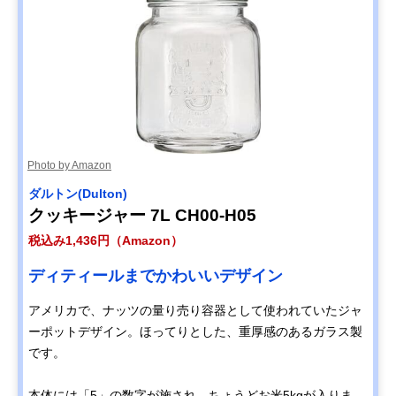
リス(RISU) リベラ
インテリアに溶け
幅10.5×奥行20
Amazonで見る
リスタ ライススト
込むカラーと使い
さ24.8cm
ッカー 4_GLIH
やすい形状
アントビー 全自動
シンプルでコンパ
約直径28×高さ
Amazonで見る
真空保存容器 ‎AB-
クト。収納も手入
30cm
afk-001
れも楽々
樅100(もみひゃ
底部分の段差がデ
幅31.5×奥行21
楽天市場で見る
く) 最後の１粒ま
ザインのアクセン
さ19cm
Photo by Amazon
で取り出しやすい
ト
米びつ RS10-5F
ダルトン(Dulton)
クッキージャー 7L CH00-H05
税込み1,436円（Amazon）
ディティールまでかわいいデザイン
アメリカで、ナッツの量り売り容器として使われていたジャ
ーポットデザイン。ほってりとした、重厚感のあるガラス製
です。
本体には「5」の数字が施され、ちょうどお米5kgが入りま