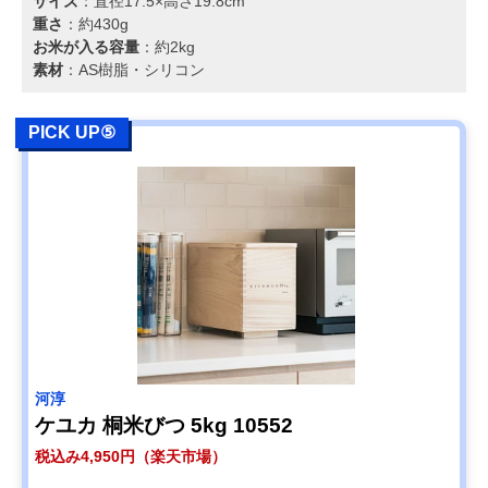
サイズ
：直径17.5×高さ19.8cm
重さ
：約430g
お米が入る容量
：約2kg
素材
：AS樹脂・シリコン
PICK UP⑤
河淳
ケユカ 桐米びつ 5kg 10552
税込み4,950円（楽天市場）