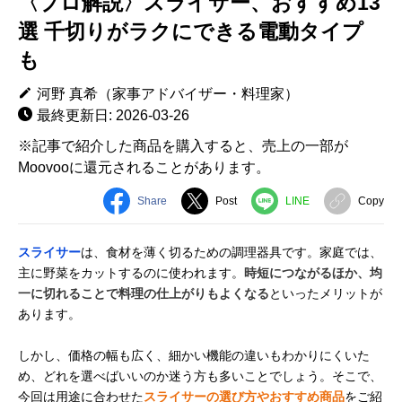
〈プロ解説〉スライサー、おすすめ13
選 千切りがラクにできる電動タイプ
も
河野 真希（家事アドバイザー・料理家）
最終更新日: 2026-03-26
※記事で紹介した商品を購入すると、売上の一部が
Moovooに還元されることがあります。
Share
Post
LINE
Copy
スライサー
は、食材を薄く切るための調理器具です。家庭では、
主に野菜をカットするのに使われます。
時短につながるほか、均
一に切れることで料理の仕上がりもよくなる
といったメリットが
あります。
しかし、価格の幅も広く、細かい機能の違いもわかりにくいた
め、どれを選べばいいのか迷う方も多いことでしょう。そこで、
今回は用途に合わせた
スライサーの選び方やおすすめ商品
をご紹