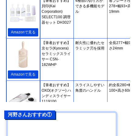
【筆者おすすめ】
4種類の切り方が
各プレート/全長
貝印(Kai
できる多機能モデ
278×幅93×高さ
Corporation)
ル
19mm
SELECT100 調理
器セット DH3027
Amazonで見る
【筆者おすすめ】
耐久性に優れたセ
全長277×幅92×
京セラ(Kyocera)
ラミック刃を採用
さ24mm
セラミックスライ
サー CSN-
182WHP
Amazonで見る
【筆者おすすめ】
スライスしやすい
約全長280×幅
OXO(オクソー) ハ
角度のハンドル
100×高さ60mm
ンディスライサー
1119100
河野さんおすすめ①
Amazonで見る
【筆者おすすめ】
0.5mmの極薄切り
全長323×幅92×
ベンリナー
も可能
さ35mm