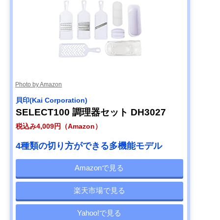
(Benriner) プロフ
ェッショナル 万能
野菜調理器 ベンリ
ナー No.64
Amazonで見る
【筆者おすすめ】
1/4カットのキャ
約全長318×幅
Amazonで見る
サンクラフト 包丁
ベツのスライスに
116（スライス
職人が作ったキャ
ぴったり
95）×高さ29m
ベツスライサー
Photo by Amazon
HS-01
貝印(Kai Corporation)
【筆者おすすめ】
全8種類のカット
約全長225×幅
Amazonで見る
SELECT100 調理器セット DH3027
Cuisinart(クイジ
パターン
140×高さ350m
ナート) ベジタブ
税込み4,009円（Amazon）
ル スパイラルスラ
イサー SSL-100J
4種類の切り方ができる多機能モデル
Amazonで見る
楽天市場で見る
Yahoo!で見る