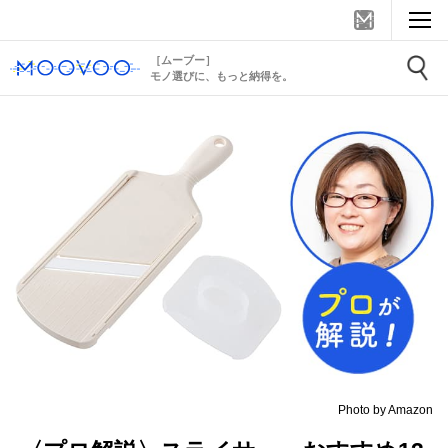
［ムーブー］
モノ選びに、もっと納得を。
Photo by Amazon