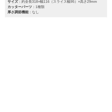
サイズ
：約全長318×幅116（スライス幅95）×高さ29mm
カッターパーツ
：1種類
厚さ調節機能
：なし