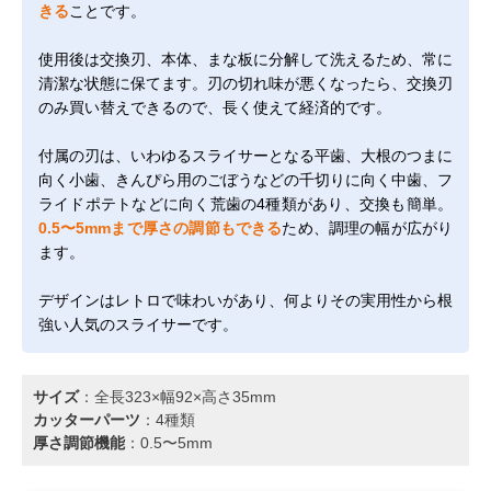
きる
ことです。
使用後は交換刃、本体、まな板に分解して洗えるため、常に
清潔な状態に保てます。刃の切れ味が悪くなったら、交換刃
のみ買い替えできるので、長く使えて経済的です。
付属の刃は、いわゆるスライサーとなる平歯、大根のつまに
向く小歯、きんぴら用のごぼうなどの千切りに向く中歯、フ
ライドポテトなどに向く荒歯の4種類があり、交換も簡単。
0.5〜5mmまで厚さの調節もできる
ため、調理の幅が広がり
ます。
デザインはレトロで味わいがあり、何よりその実用性から根
強い人気のスライサーです。
サイズ
：全長323×幅92×高さ35mm
カッターパーツ
：4種類
厚さ調節機能
：0.5〜5mm