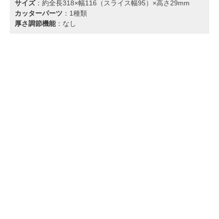
サイズ
：約全長318×幅116（スライス幅95）×高さ29mm
カッターパーツ
：1種類
厚さ調節機能
：なし