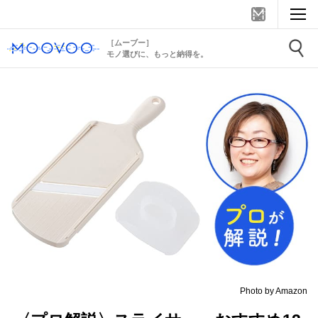
［ムーブー］
モノ選びに、もっと納得を。
Photo by Amazon