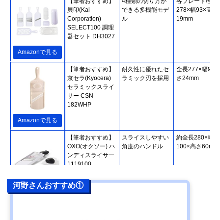
【筆者おすすめ】
4種類の切り方が
各プレート/全長
貝印(Kai
できる多機能モデ
278×幅93×高さ
Corporation)
ル
19mm
SELECT100 調理
器セット DH3027
Amazonで見る
【筆者おすすめ】
耐久性に優れたセ
全長277×幅92×
京セラ(Kyocera)
ラミック刃を採用
さ24mm
セラミックスライ
サー CSN-
182WHP
Amazonで見る
【筆者おすすめ】
スライスしやすい
約全長280×幅
OXO(オクソー) ハ
角度のハンドル
100×高さ60mm
ンディスライサー
1119100
河野さんおすすめ①
Amazonで見る
【筆者おすすめ】
0.5mmの極薄切り
全長323×幅92×
ベンリナー
も可能
さ35mm