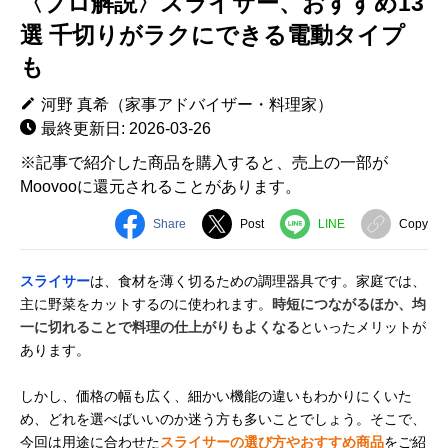
〈プロ解説〉スライサー、おすすめ13
選 千切りがラクにできる電動タイプ
も
河野 真希（家事アドバイザー・料理家）
最終更新日: 2026-03-26
※記事で紹介した商品を購入すると、売上の一部が
Moovooに還元されることがあります。
Share
Post
LINE
Copy
スライサー
は、食材を薄く切るための調理器具です。家庭では、
主に野菜をカットするのに使われます。
時短につながるほか、均
一に切れることで料理の仕上がりもよくなる
といったメリットが
あります。
しかし、価格の幅も広く、細かい機能の違いもわかりにくいた
め、どれを選べばいいのか迷う方も多いことでしょう。そこで、
今回は用途に合わせた
スライサーの選び方やおすすめ商品
をご紹