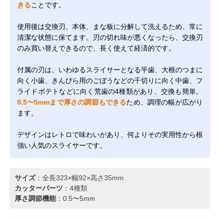
きる
ことです。
使用後は交換刃、本体、まな板に分解して洗えるため、常に
清潔な状態に保てます。刃の切れ味が悪くなったら、交換刃
のみ買い替えできるので、長く使えて経済的です。
付属の刃は、いわゆるスライサーとなる平歯、大根のつまに
向く小歯、きんぴら用のごぼうなどの千切りに向く中歯、フ
ライドポテトなどに向く荒歯の4種類があり、交換も簡単。
0.5〜5mmまで厚さの調節もできる
ため、調理の幅が広がり
ます。
デザインはレトロで味わいがあり、何よりその実用性から根
強い人気のスライサーです。
サイズ
：全長323×幅92×高さ35mm
カッターパーツ
：4種類
厚さ調節機能
：0.5〜5mm