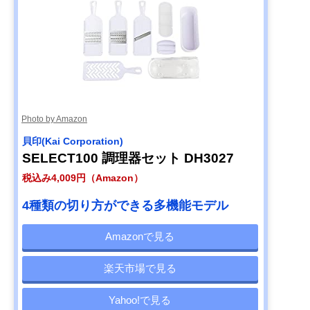
(Benriner) プロフ
ェッショナル 万能
野菜調理器 ベンリ
ナー No.64
Amazonで見る
【筆者おすすめ】
1/4カットのキャ
約全長318×幅
Amazonで見る
サンクラフト 包丁
ベツのスライスに
116（スライス
職人が作ったキャ
ぴったり
95）×高さ29m
ベツスライサー
Photo by Amazon
HS-01
貝印(Kai Corporation)
【筆者おすすめ】
全8種類のカット
約全長225×幅
Amazonで見る
SELECT100 調理器セット DH3027
Cuisinart(クイジ
パターン
140×高さ350m
ナート) ベジタブ
税込み4,009円（Amazon）
ル スパイラルスラ
イサー SSL-100J
4種類の切り方ができる多機能モデル
Amazonで見る
楽天市場で見る
Yahoo!で見る