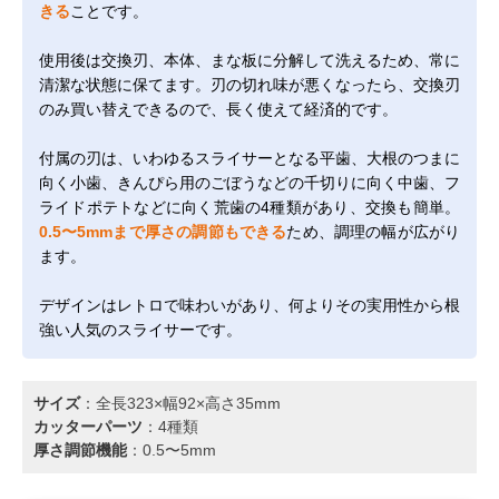
きる
ことです。
使用後は交換刃、本体、まな板に分解して洗えるため、常に
清潔な状態に保てます。刃の切れ味が悪くなったら、交換刃
のみ買い替えできるので、長く使えて経済的です。
付属の刃は、いわゆるスライサーとなる平歯、大根のつまに
向く小歯、きんぴら用のごぼうなどの千切りに向く中歯、フ
ライドポテトなどに向く荒歯の4種類があり、交換も簡単。
0.5〜5mmまで厚さの調節もできる
ため、調理の幅が広がり
ます。
デザインはレトロで味わいがあり、何よりその実用性から根
強い人気のスライサーです。
サイズ
：全長323×幅92×高さ35mm
カッターパーツ
：4種類
厚さ調節機能
：0.5〜5mm