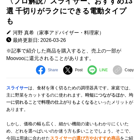
〈プロ解説〉スライサー、おすすめ13
選 千切りがラクにできる電動タイプ
も
河野 真希（家事アドバイザー・料理家）
最終更新日: 2026-03-26
※記事で紹介した商品を購入すると、売上の一部が
Moovooに還元されることがあります。
Share
Post
LINE
Copy
スライサー
は、食材を薄く切るための調理器具です。家庭では、
主に野菜をカットするのに使われます。
時短につながるほか、均
一に切れることで料理の仕上がりもよくなる
といったメリットが
あります。
しかし、価格の幅も広く、細かい機能の違いもわかりにくいた
め、どれを選べばいいのか迷う方も多いことでしょう。そこで、
今回は用途に合わせた
スライサーの選び方やおすすめ商品
をご紹