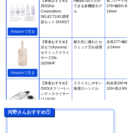
【筆者おすすめ】
4種類の切り方が
各プレート/全長
貝印(Kai
できる多機能モデ
278×幅93×高さ
Corporation)
ル
19mm
SELECT100 調理
器セット DH3027
Amazonで見る
【筆者おすすめ】
耐久性に優れたセ
全長277×幅92×
京セラ(Kyocera)
ラミック刃を採用
さ24mm
セラミックスライ
サー CSN-
182WHP
Amazonで見る
【筆者おすすめ】
スライスしやすい
約全長280×幅
OXO(オクソー) ハ
角度のハンドル
100×高さ60mm
ンディスライサー
1119100
河野さんおすすめ①
Amazonで見る
【筆者おすすめ】
0.5mmの極薄切り
全長323×幅92×
ベンリナー
も可能
さ35mm