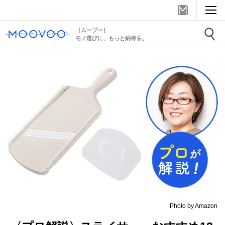
［ムーブー］
モノ選びに、もっと納得を。
Photo by Amazon