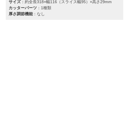
サイズ
：約全長318×幅116（スライス幅95）×高さ29mm
カッターパーツ
：1種類
厚さ調節機能
：なし