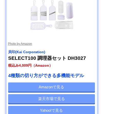
(Benriner) プロフ
ェッショナル 万能
野菜調理器 ベンリ
ナー No.64
Amazonで見る
【筆者おすすめ】
1/4カットのキャ
約全長318×幅
Amazonで見る
サンクラフト 包丁
ベツのスライスに
116（スライス
職人が作ったキャ
ぴったり
95）×高さ29m
ベツスライサー
Photo by Amazon
HS-01
貝印(Kai Corporation)
【筆者おすすめ】
全8種類のカット
約全長225×幅
Amazonで見る
SELECT100 調理器セット DH3027
Cuisinart(クイジ
パターン
140×高さ350m
ナート) ベジタブ
税込み4,009円（Amazon）
ル スパイラルスラ
イサー SSL-100J
4種類の切り方ができる多機能モデル
Amazonで見る
楽天市場で見る
Yahoo!で見る