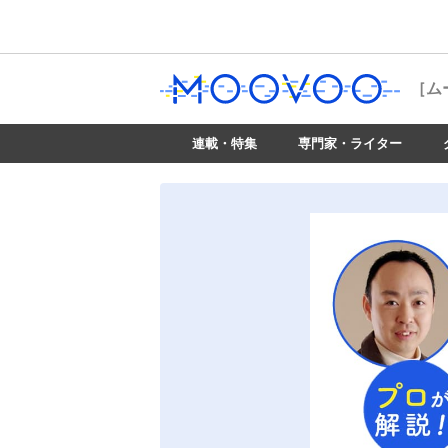
［ム
連載・特集
専門家・ライター