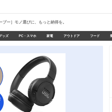
ーブー］
モノ選びに、もっと納得を。
グッズ
PC・スマホ
家電
アウトドア
フード