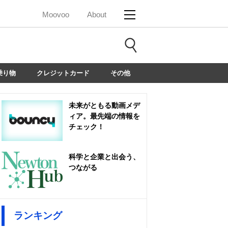
Moovoo
About
乗り物
クレジットカード
その他
未来がともる動画メデ
ィア。最先端の情報を
チェック！
科学と企業と出会う、
つながる
ランキング