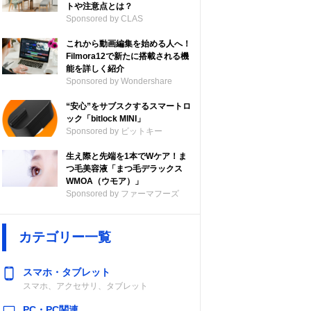
トや注意点とは？
Sponsored by CLAS
これから動画編集を始める人へ！
Filmora12で新たに搭載される機
能を詳しく紹介
Sponsored by Wondershare
“安心”をサブスクするスマートロ
ック「bitlock MINI」
Sponsored by ビットキー
生え際と先端を1本でWケア！ま
つ毛美容液「まつ毛デラックス
WMOA（ウモア）」
Sponsored by ファーマフーズ
カテゴリー一覧
スマホ・タブレット
スマホ、アクセサリ、タブレット
PC・PC関連