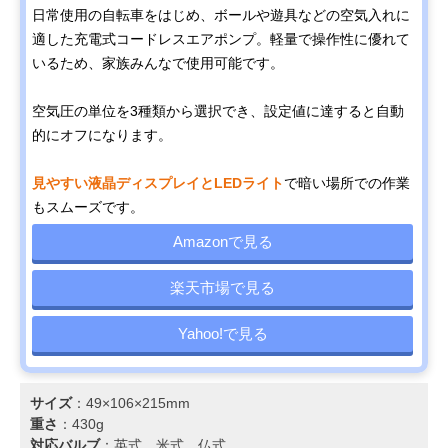
日常使用の自転車をはじめ、ボールや遊具などの空気入れに
適した充電式コードレスエアポンプ。軽量で操作性に優れて
いるため、家族みんなで使用可能です。
空気圧の単位を3種類から選択でき、設定値に達すると自動
的にオフになります。
見やすい液晶ディスプレイとLEDライト
で暗い場所での作業
もスムーズです。
Amazonで見る
楽天市場で見る
Yahoo!で見る
サイズ
：49×106×215mm
重さ
：430g
対応バルブ
：英式、米式、仏式