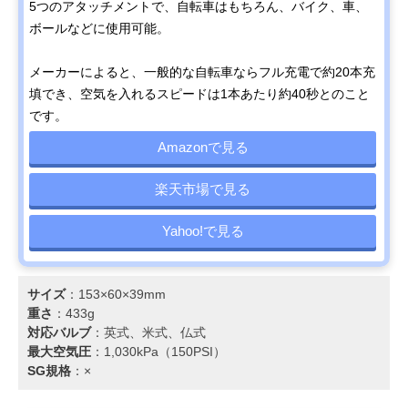
5つのアタッチメントで、自転車はもちろん、バイク、車、
ボールなどに使用可能。
メーカーによると、一般的な自転車ならフル充電で約20本充
填でき、空気を入れるスピードは1本あたり約40秒とのこと
です。
Amazonで見る
楽天市場で見る
Yahoo!で見る
サイズ
：153×60×39mm
重さ
：433g
対応バルブ
：英式、米式、仏式
最大空気圧
：1,030kPa（150PSI）
SG規格
：×