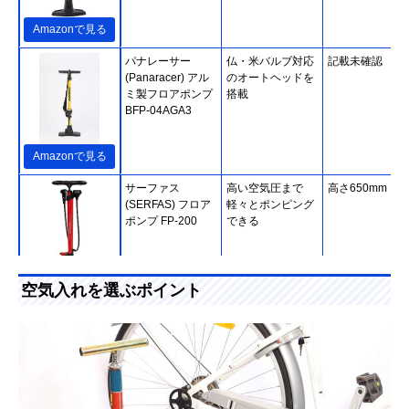
Amazonで見る
パナレーサー
仏・米バルブ対応
記載未確認
(Panaracer) アル
のオートヘッドを
ミ製フロアポンプ
搭載
BFP-04AGA3
Amazonで見る
サーファス
高い空気圧まで
高さ650mm
(SERFAS) フロア
軽々とポンピング
ポンプ FP-200
できる
Amazonで見る
空気入れを選ぶポイント
ブリヂストン
フロアポンプのよ
縦340×横45×奥
(BRIDGESTONE)
うに使える携帯用
35ｍｍ
モバイルポンプ
ポンプ
PM-GM06