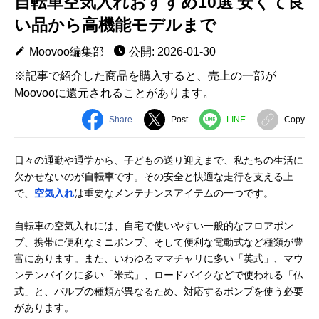
自転車空気入れおすすめ10選 安くて良
い品から高機能モデルまで
Moovoo編集部
公開: 2026-01-30
※記事で紹介した商品を購入すると、売上の一部が
Moovooに還元されることがあります。
Share
Post
LINE
Copy
日々の通勤や通学から、子どもの送り迎えまで、私たちの生活に
欠かせないのが
自転車
です。その安全と快適な走行を支える上
で、
空気入れ
は重要なメンテナンスアイテムの一つです。
自転車の空気入れには、自宅で使いやすい一般的なフロアポン
プ、携帯に便利なミニポンプ、そして便利な電動式など種類が豊
富にあります。また、いわゆるママチャリに多い「英式」、マウ
ンテンバイクに多い「米式」、ロードバイクなどで使われる「仏
式」と、バルブの種類が異なるため、対応するポンプを使う必要
があります。