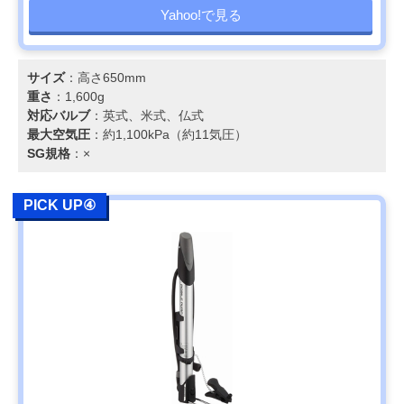
Yahoo!で見る
サイズ
：高さ650mm
重さ
：1,600g
対応バルブ
：英式、米式、仏式
最大空気圧
：約1,100kPa（約11気圧）
SG規格
：×
PICK UP④