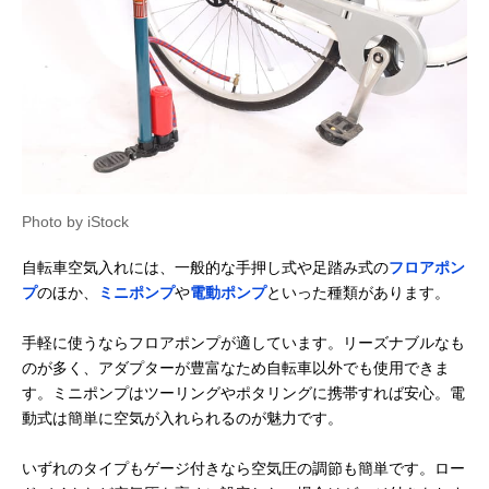
Amazonで見る
エマーソン
らくらく使える足
幅250×奥行90×
(Emerson) サイク
踏み式ポンプ
さ80mm
オ フットポンプ
シングル 踏みマッ
チョ! CY001
Amazonで見る
BICYCOVER(バイ
手軽にサッと使え
幅65×奥行44×
Amazonで見る
シカバー) らくら
るコンパクト電動
さ157mm
く電動空気入れ
空気入れ
Photo by iStock
PANP スマート空
多彩な口金に対応
153×60×39mm
Amazonで見る
気入れ RIDE
した5つのアタッ
自転車空気入れには、一般的な手押し式や足踏み式の
フロアポン
チメント
プ
のほか、
ミニポンプ
や
電動ポンプ
といった種類があります。
キジマ(Kijima)ス
直感的な操作が可
155（＋8）
Amazonで見る
マートエアポンプ
能なタッチスクリ
×63×39mm
手軽に使うならフロアポンプが適しています。リーズナブルなも
JP02
ーン方式
のが多く、アダプターが豊富なため自転車以外でも使用できま
ボッシュ(BOSCH)
軽量で操作性に優
49×106×215m
Amazonで見る
す。ミニポンプはツーリングやポタリングに携帯すれば安心。電
コードレスエアポ
れたスマートなデ
ンプ イージーポン
ザイン
動式は簡単に空気が入れられるのが魅力です。
プ
マキタ(Makita) 充
力強い排出量でス
幅80×長さ266×
いずれのタイプもゲージ付きなら空気圧の調節も簡単です。ロー
Amazonで見る
電式空気入れ18V
ピーディーに作業
さ174mm