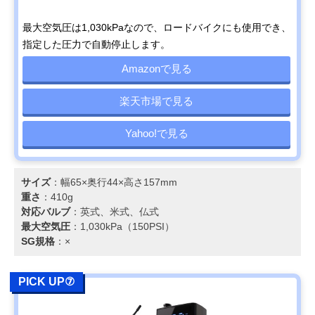
最大空気圧は1,030kPaなので、ロードバイクにも使用でき、
指定した圧力で自動停止します。
Amazonで見る
楽天市場で見る
Yahoo!で見る
サイズ
：幅65×奥行44×高さ157mm
重さ
：410g
対応バルブ
：英式、米式、仏式
最大空気圧
：1,030kPa（150PSI）
SG規格
：×
PICK UP⑦