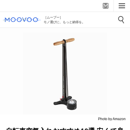
［ムーブー］
モノ選びに、もっと納得を。
Photo by Amazon