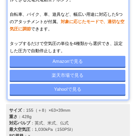
自転車、バイク、車、遊具など、幅広い用途に対応した5つ
のアタッチメントが付属。
対象に応じたモードで、適切な空
気圧に調節
できます。
タップするだけで空気圧の単位を4種類から選択でき、設定
した圧力で自動停止します。
Amazonで見る
楽天市場で見る
Yahoo!で見る
サイズ
：155（＋8）×63×39mm
重さ
：428g
対応バルブ
：英式、米式、仏式
最大空気圧
：1,030kPa（150PSI）
SG規格
：×