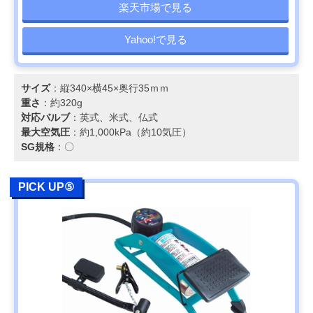
楽天市場で見る
Yahoo!で見る
サイズ
：縦340×横45×奥行35ｍｍ
重さ
：約320g
対応バルブ
：英式、米式、仏式
最大空気圧
：約1,000kPa（約10気圧）
SG規格
：〇
PICK UP⑤