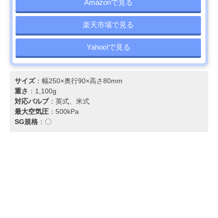
Amazonで見る
楽天市場で見る
Yahoo!で見る
サイズ
：幅250×奥行90×高さ80mm
重さ
：1,100g
対応バルブ
：英式、米式
最大空気圧
：500kPa
SG規格
：〇