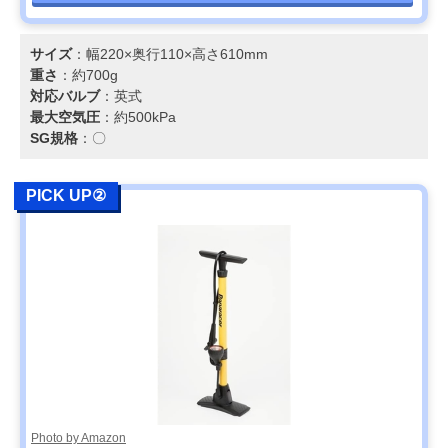
サイズ
：幅220×奥行110×高さ610mm
重さ
：約700g
対応バルブ
：英式
最大空気圧
：約500kPa
SG規格
：〇
PICK UP②
Photo by Amazon