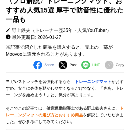
〈プロ解説〉トレーニングマット、お
すすめ人気15選 厚手で防音性に優れた
一品も
野上鉄夫（トレーナー歴35年・人気YouTuber）
最終更新日: 2026-01-27
※記事で紹介した商品を購入すると、売上の一部が
Moovooに還元されることがあります。
Share
Post
LINE
Copy
ヨガやストレッチを習慣化するなら、
トレーニングマット
がおす
すめ。安全に身体を動かしやすくなるだけでなく、
「さあ、トレ
ーニングを始めよう！」
と、気分が高まります。
そこでこの記事では、
健康運動指導士である野上鉄夫さん
に、
ト
レーニングマットの選び方とおすすめ商品
を解説していただきま
した。ぜひ参考にしてみてください。