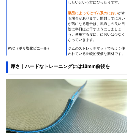
したいという方にぴったりです。
製品によってはゴム系のにおい
がす
る場合があります。開封してにおい
が気になる場合は、風通しの良い日
陰に半日ほど干すようにしましょ
う。使用する度に、においは少なく
なっていきます。
PVC（ポリ塩化ビニール）
ジムのストレッチマットでもよく使
われている比較的安価な素材です。
色も非常に豊富なのが特徴です。し
かし
若干、塩化ビニール系のにおい
厚さ｜ハードなトレーニングには10mm前後を
がします。
EVA （エチレン-酢酸ビニル共重合
水に強く軽量で柔らかく弾力があり
樹脂）
耐久性も高いです。
バスマットやシューズのミッドソー
ルに広く使用されているので身近で
イメージしやすい素材です。EVAは
TPE同様、
においはほとんどする事
はありません。