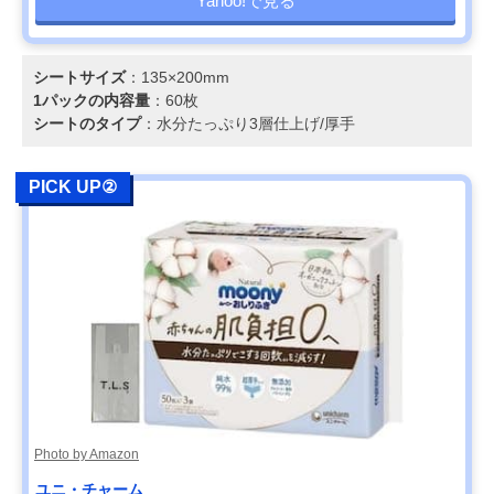
Yahoo!で見る
シートサイズ
：135×200mm
1パックの内容量
：60枚
シートのタイプ
：水分たっぷり3層仕上げ/厚手
PICK UP②
Photo by Amazon
ユニ・チャーム