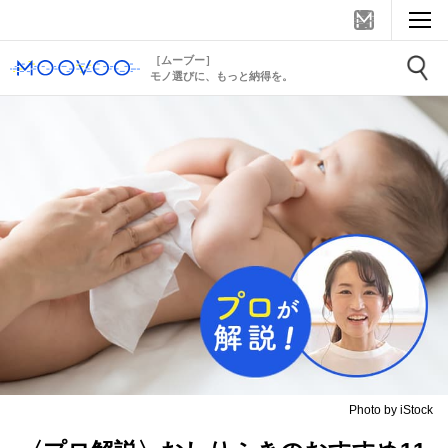
［ムーブー］
モノ選びに、もっと納得を。
Photo by iStock